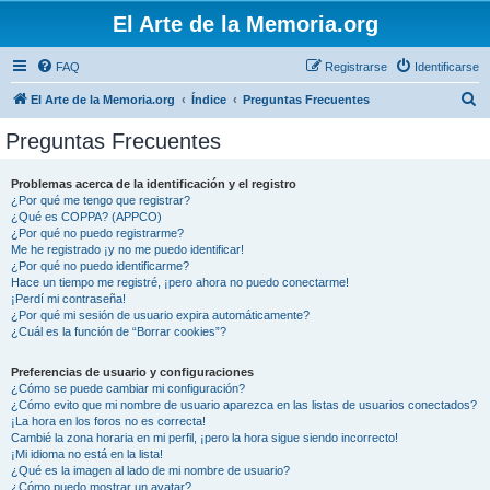
El Arte de la Memoria.org
FAQ
Registrarse
Identificarse
B
El Arte de la Memoria.org
Índice
Preguntas Frecuentes
u
Preguntas Frecuentes
s
c
Problemas acerca de la identificación y el registro
¿Por qué me tengo que registrar?
a
¿Qué es COPPA? (APPCO)
r
¿Por qué no puedo registrarme?
Me he registrado ¡y no me puedo identificar!
¿Por qué no puedo identificarme?
Hace un tiempo me registré, ¡pero ahora no puedo conectarme!
¡Perdí mi contraseña!
¿Por qué mi sesión de usuario expira automáticamente?
¿Cuál es la función de “Borrar cookies”?
Preferencias de usuario y configuraciones
¿Cómo se puede cambiar mi configuración?
¿Cómo evito que mi nombre de usuario aparezca en las listas de usuarios conectados?
¡La hora en los foros no es correcta!
Cambié la zona horaria en mi perfil, ¡pero la hora sigue siendo incorrecto!
¡Mi idioma no está en la lista!
¿Qué es la imagen al lado de mi nombre de usuario?
¿Cómo puedo mostrar un avatar?