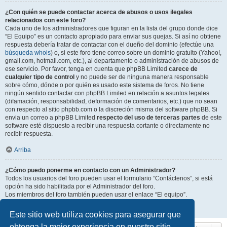
¿Con quién se puede contactar acerca de abusos o usos ilegales
relacionados con este foro?
Cada uno de los administradores que figuran en la lista del grupo donde dice
“El Equipo” es un contacto apropiado para enviar sus quejas. Si así no obtiene
respuesta debería tratar de contactar con el dueño del dominio (efectúe una
búsqueda whois
) o, si este foro tiene correo sobre un dominio gratuito (Yahoo!,
gmail.com, hotmail.com, etc.), al departamento o administración de abusos de
ese servicio. Por favor, tenga en cuenta que phpBB Limited
carece de
cualquier tipo de control
y no puede ser de ninguna manera responsable
sobre cómo, dónde o por quién es usado este sistema de foros. No tiene
ningún sentido contactar con phpBB Limited en relación a asuntos legales
(difamación, responsabilidad, deformación de comentarios, etc.) que no sean
con respecto al sitio phpbb.com o la discreción misma del software phpBB. Si
envia un correo a phpBB Limited
respecto del uso de terceras partes
de este
software esté dispuesto a recibir una respuesta cortante o directamente no
recibir respuesta.
Arriba
¿Cómo puedo ponerme en contacto con un Administrador?
Todos los usuarios del foro pueden usar el formulario “Contáctenos”, si está
opción ha sido habilitada por el Administrador del foro.
Los miembros del foro también pueden usar el enlace “El equipo”.
Arriba
Este sitio web utiliza cookies para asegurar que
obtenga la mejor experiencia en nuestro sitio