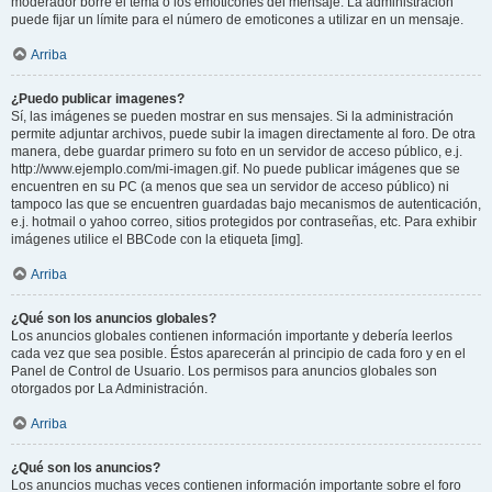
moderador borre el tema o los emoticones del mensaje. La administración
puede fijar un límite para el número de emoticones a utilizar en un mensaje.
Arriba
¿Puedo publicar imagenes?
Sí, las imágenes se pueden mostrar en sus mensajes. Si la administración
permite adjuntar archivos, puede subir la imagen directamente al foro. De otra
manera, debe guardar primero su foto en un servidor de acceso público, e.j.
http://www.ejemplo.com/mi-imagen.gif. No puede publicar imágenes que se
encuentren en su PC (a menos que sea un servidor de acceso público) ni
tampoco las que se encuentren guardadas bajo mecanismos de autenticación,
e.j. hotmail o yahoo correo, sitios protegidos por contraseñas, etc. Para exhibir
imágenes utilice el BBCode con la etiqueta [img].
Arriba
¿Qué son los anuncios globales?
Los anuncios globales contienen información importante y debería leerlos
cada vez que sea posible. Éstos aparecerán al principio de cada foro y en el
Panel de Control de Usuario. Los permisos para anuncios globales son
otorgados por La Administración.
Arriba
¿Qué son los anuncios?
Los anuncios muchas veces contienen información importante sobre el foro