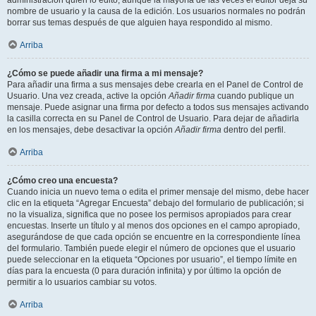
administración quién lo editó, aunque la mayoría de las veces el editor deja su
nombre de usuario y la causa de la edición. Los usuarios normales no podrán
borrar sus temas después de que alguien haya respondido al mismo.
Arriba
¿Cómo se puede añadir una firma a mi mensaje?
Para añadir una firma a sus mensajes debe crearla en el Panel de Control de
Usuario. Una vez creada, active la opción
Añadir firma
cuando publique un
mensaje. Puede asignar una firma por defecto a todos sus mensajes activando
la casilla correcta en su Panel de Control de Usuario. Para dejar de añadirla
en los mensajes, debe desactivar la opción
Añadir firma
dentro del perfil.
Arriba
¿Cómo creo una encuesta?
Cuando inicia un nuevo tema o edita el primer mensaje del mismo, debe hacer
clic en la etiqueta “Agregar Encuesta” debajo del formulario de publicación; si
no la visualiza, significa que no posee los permisos apropiados para crear
encuestas. Inserte un título y al menos dos opciones en el campo apropiado,
asegurándose de que cada opción se encuentre en la correspondiente línea
del formulario. También puede elegir el número de opciones que el usuario
puede seleccionar en la etiqueta “Opciones por usuario”, el tiempo límite en
días para la encuesta (0 para duración infinita) y por último la opción de
permitir a lo usuarios cambiar su votos.
Arriba