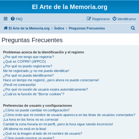
El Arte de la Memoria.org
FAQ
Registrarse
Identificarse
B
El Arte de la Memoria.org
Índice
Preguntas Frecuentes
u
Preguntas Frecuentes
s
c
Problemas acerca de la identificación y el registro
¿Por qué me tengo que registrar?
a
¿Qué es COPPA? (APPCO)
r
¿Por qué no puedo registrarme?
Me he registrado ¡y no me puedo identificar!
¿Por qué no puedo identificarme?
Hace un tiempo me registré, ¡pero ahora no puedo conectarme!
¡Perdí mi contraseña!
¿Por qué mi sesión de usuario expira automáticamente?
¿Cuál es la función de “Borrar cookies”?
Preferencias de usuario y configuraciones
¿Cómo se puede cambiar mi configuración?
¿Cómo evito que mi nombre de usuario aparezca en las listas de usuarios conectados?
¡La hora en los foros no es correcta!
Cambié la zona horaria en mi perfil, ¡pero la hora sigue siendo incorrecto!
¡Mi idioma no está en la lista!
¿Qué es la imagen al lado de mi nombre de usuario?
¿Cómo puedo mostrar un avatar?