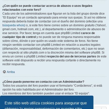
¿Con quién se puede contactar acerca de abusos o usos ilegales
relacionados con este foro?
Cada uno de los administradores que figuran en la lista del grupo donde dice
“El Equipo” es un contacto apropiado para enviar sus quejas. Si así no obtiene
respuesta debería tratar de contactar con el dueño del dominio (efectúe una
búsqueda whois
) o, si este foro tiene correo sobre un dominio gratuito (Yahoo!,
gmail.com, hotmail.com, etc.), al departamento o administración de abusos de
ese servicio. Por favor, tenga en cuenta que phpBB Limited
carece de
cualquier tipo de control
y no puede ser de ninguna manera responsable
sobre cómo, dónde o por quién es usado este sistema de foros. No tiene
ningún sentido contactar con phpBB Limited en relación a asuntos legales
(difamación, responsabilidad, deformación de comentarios, etc.) que no sean
con respecto al sitio phpbb.com o la discreción misma del software phpBB. Si
envia un correo a phpBB Limited
respecto del uso de terceras partes
de este
software esté dispuesto a recibir una respuesta cortante o directamente no
recibir respuesta.
Arriba
¿Cómo puedo ponerme en contacto con un Administrador?
Todos los usuarios del foro pueden usar el formulario “Contáctenos”, si está
opción ha sido habilitada por el Administrador del foro.
Los miembros del foro también pueden usar el enlace “El equipo”.
Arriba
Este sitio web utiliza cookies para asegurar que
obtenga la mejor experiencia en nuestro sitio