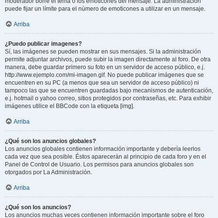
moderador borre el tema o los emoticones del mensaje. La administración
puede fijar un límite para el número de emoticones a utilizar en un mensaje.
Arriba
¿Puedo publicar imagenes?
Sí, las imágenes se pueden mostrar en sus mensajes. Si la administración
permite adjuntar archivos, puede subir la imagen directamente al foro. De otra
manera, debe guardar primero su foto en un servidor de acceso público, e.j.
http://www.ejemplo.com/mi-imagen.gif. No puede publicar imágenes que se
encuentren en su PC (a menos que sea un servidor de acceso público) ni
tampoco las que se encuentren guardadas bajo mecanismos de autenticación,
e.j. hotmail o yahoo correo, sitios protegidos por contraseñas, etc. Para exhibir
imágenes utilice el BBCode con la etiqueta [img].
Arriba
¿Qué son los anuncios globales?
Los anuncios globales contienen información importante y debería leerlos
cada vez que sea posible. Éstos aparecerán al principio de cada foro y en el
Panel de Control de Usuario. Los permisos para anuncios globales son
otorgados por La Administración.
Arriba
¿Qué son los anuncios?
Los anuncios muchas veces contienen información importante sobre el foro