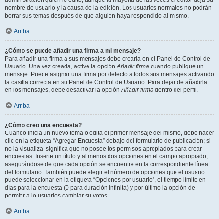
administración quién lo editó, aunque la mayoría de las veces el editor deja su
nombre de usuario y la causa de la edición. Los usuarios normales no podrán
borrar sus temas después de que alguien haya respondido al mismo.
Arriba
¿Cómo se puede añadir una firma a mi mensaje?
Para añadir una firma a sus mensajes debe crearla en el Panel de Control de
Usuario. Una vez creada, active la opción
Añadir firma
cuando publique un
mensaje. Puede asignar una firma por defecto a todos sus mensajes activando
la casilla correcta en su Panel de Control de Usuario. Para dejar de añadirla
en los mensajes, debe desactivar la opción
Añadir firma
dentro del perfil.
Arriba
¿Cómo creo una encuesta?
Cuando inicia un nuevo tema o edita el primer mensaje del mismo, debe hacer
clic en la etiqueta “Agregar Encuesta” debajo del formulario de publicación; si
no la visualiza, significa que no posee los permisos apropiados para crear
encuestas. Inserte un título y al menos dos opciones en el campo apropiado,
asegurándose de que cada opción se encuentre en la correspondiente línea
del formulario. También puede elegir el número de opciones que el usuario
puede seleccionar en la etiqueta “Opciones por usuario”, el tiempo límite en
días para la encuesta (0 para duración infinita) y por último la opción de
permitir a lo usuarios cambiar su votos.
Arriba