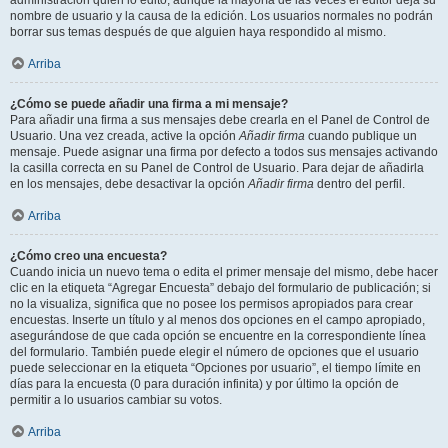
administración quién lo editó, aunque la mayoría de las veces el editor deja su
nombre de usuario y la causa de la edición. Los usuarios normales no podrán
borrar sus temas después de que alguien haya respondido al mismo.
Arriba
¿Cómo se puede añadir una firma a mi mensaje?
Para añadir una firma a sus mensajes debe crearla en el Panel de Control de
Usuario. Una vez creada, active la opción
Añadir firma
cuando publique un
mensaje. Puede asignar una firma por defecto a todos sus mensajes activando
la casilla correcta en su Panel de Control de Usuario. Para dejar de añadirla
en los mensajes, debe desactivar la opción
Añadir firma
dentro del perfil.
Arriba
¿Cómo creo una encuesta?
Cuando inicia un nuevo tema o edita el primer mensaje del mismo, debe hacer
clic en la etiqueta “Agregar Encuesta” debajo del formulario de publicación; si
no la visualiza, significa que no posee los permisos apropiados para crear
encuestas. Inserte un título y al menos dos opciones en el campo apropiado,
asegurándose de que cada opción se encuentre en la correspondiente línea
del formulario. También puede elegir el número de opciones que el usuario
puede seleccionar en la etiqueta “Opciones por usuario”, el tiempo límite en
días para la encuesta (0 para duración infinita) y por último la opción de
permitir a lo usuarios cambiar su votos.
Arriba