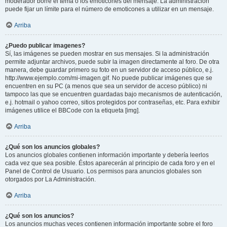
moderador borre el tema o los emoticones del mensaje. La administración
puede fijar un límite para el número de emoticones a utilizar en un mensaje.
Arriba
¿Puedo publicar imagenes?
Sí, las imágenes se pueden mostrar en sus mensajes. Si la administración
permite adjuntar archivos, puede subir la imagen directamente al foro. De otra
manera, debe guardar primero su foto en un servidor de acceso público, e.j.
http://www.ejemplo.com/mi-imagen.gif. No puede publicar imágenes que se
encuentren en su PC (a menos que sea un servidor de acceso público) ni
tampoco las que se encuentren guardadas bajo mecanismos de autenticación,
e.j. hotmail o yahoo correo, sitios protegidos por contraseñas, etc. Para exhibir
imágenes utilice el BBCode con la etiqueta [img].
Arriba
¿Qué son los anuncios globales?
Los anuncios globales contienen información importante y debería leerlos
cada vez que sea posible. Éstos aparecerán al principio de cada foro y en el
Panel de Control de Usuario. Los permisos para anuncios globales son
otorgados por La Administración.
Arriba
¿Qué son los anuncios?
Los anuncios muchas veces contienen información importante sobre el foro