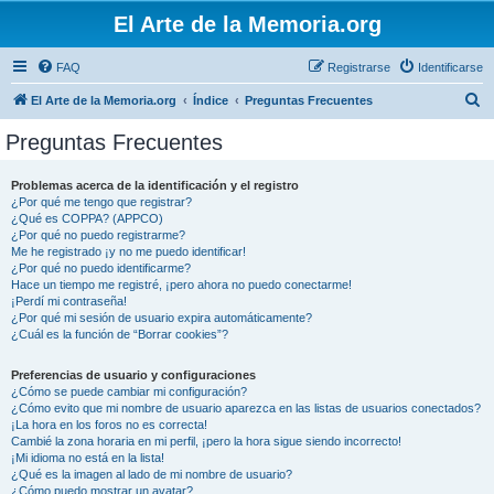
El Arte de la Memoria.org
FAQ
Registrarse
Identificarse
B
El Arte de la Memoria.org
Índice
Preguntas Frecuentes
u
Preguntas Frecuentes
s
c
Problemas acerca de la identificación y el registro
¿Por qué me tengo que registrar?
a
¿Qué es COPPA? (APPCO)
r
¿Por qué no puedo registrarme?
Me he registrado ¡y no me puedo identificar!
¿Por qué no puedo identificarme?
Hace un tiempo me registré, ¡pero ahora no puedo conectarme!
¡Perdí mi contraseña!
¿Por qué mi sesión de usuario expira automáticamente?
¿Cuál es la función de “Borrar cookies”?
Preferencias de usuario y configuraciones
¿Cómo se puede cambiar mi configuración?
¿Cómo evito que mi nombre de usuario aparezca en las listas de usuarios conectados?
¡La hora en los foros no es correcta!
Cambié la zona horaria en mi perfil, ¡pero la hora sigue siendo incorrecto!
¡Mi idioma no está en la lista!
¿Qué es la imagen al lado de mi nombre de usuario?
¿Cómo puedo mostrar un avatar?