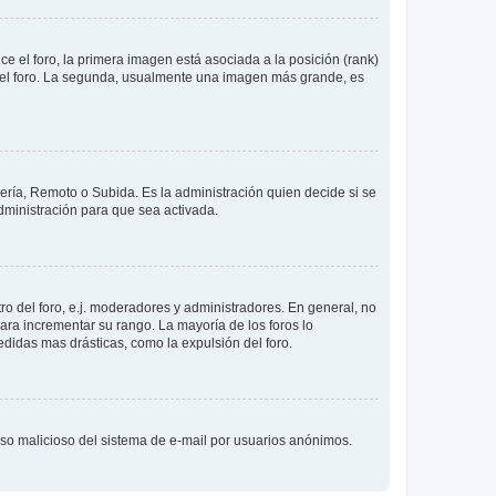
 el foro, la primera imagen está asociada a la posición (rank)
 del foro. La segunda, usualmente una imagen más grande, es
lería, Remoto o Subida. Es la administración quien decide si se
ministración para que sea activada.
o del foro, e.j. moderadores y administradores. En general, no
ara incrementar su rango. La mayoría de los foros lo
didas mas drásticas, como la expulsión del foro.
l uso malicioso del sistema de e-mail por usuarios anónimos.