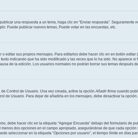
publicar una respuesta a un tema, haga clic en “Enviar respuesta”. Seguramente ne
mplo: Puede publicar nuevos temas, Puede votar en las encuestas, etc.
 o editar sus propios mensajes. Para editarlos debe hacer clic en en botón
editar
(
texto indicando que ha sido modificado y las veces que lo ha sido. No aparece si 
a causa de la edición. Los usuarios normales no podrán borrar sus temas después 
 de Control de Usuario. Una vez creada, active la opción
Añadir firma
cuando publi
trol de Usuario. Para dejar de añadirla en los mensajes, debe desactivar la opción
o, debe hacer clic en la etiqueta “Agregar Encuesta” debajo del formulario de publi
 al menos dos opciones en el campo apropiado, asegurándose de que cada opción se
 seleccionar en la etiqueta “Opciones por usuario”, el tiempo límite en días para 