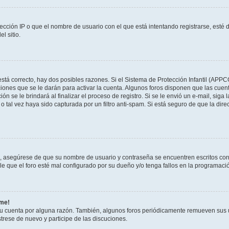
ección IP o que el nombre de usuario con el que está intentando registrarse, esté 
l sitio.
stá correcto, hay dos posibles razones. Si el Sistema de Protección Infantil (APPC
iones que se le darán para activar la cuenta. Algunos foros disponen que las cuen
ón se le brindará al finalizar el proceso de registro. Si se le envió un e-mail, siga
o tal vez haya sido capturada por un filtro anti-spam. Si está seguro de que la di
o, asegúrese de que su nombre de usuario y contraseña se encuentren escritos co
 que el foro esté mal configurado por su dueño y/o tenga fallos en la programació
rme!
su cuenta por alguna razón. También, algunos foros periódicamente remueven sus 
strese de nuevo y participe de las discuciones.