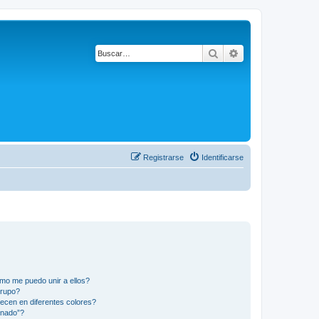
Buscar
Búsqueda avanza
Registrarse
Identificarse
mo me puedo unir a ellos?
Grupo?
ecen en diferentes colores?
inado”?