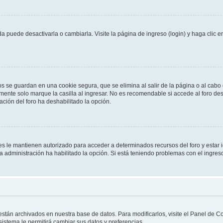
 puede desactivarla o cambiarla. Visite la página de ingreso (login) y haga clic 
os se guardan en una cookie segura, que se elimina al salir de la página o al cab
ente solo marque la casilla al ingresar. No es recomendable si accede al foro des
tración del foro ha deshabilitado la opción.
les le mantienen autorizado para acceder a determinados recursos del foro y estar
 la administración ha habilitado la opción. Si está teniendo problemas con el ingres
 están archivados en nuestra base de datos. Para modificarlos, visite el Panel de 
 sistema le permitirá cambiar sus datos y preferencias.