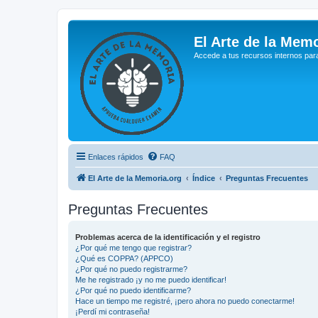
El Arte de la Memo
Accede a tus recursos internos par
Enlaces rápidos
FAQ
El Arte de la Memoria.org
Índice
Preguntas Frecuentes
Preguntas Frecuentes
Problemas acerca de la identificación y el registro
¿Por qué me tengo que registrar?
¿Qué es COPPA? (APPCO)
¿Por qué no puedo registrarme?
Me he registrado ¡y no me puedo identificar!
¿Por qué no puedo identificarme?
Hace un tiempo me registré, ¡pero ahora no puedo conectarme!
¡Perdí mi contraseña!