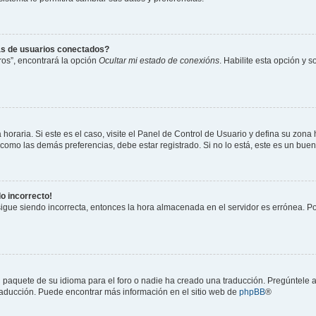
as de usuarios conectados?
os”, encontrará la opción
Ocultar mi estado de conexións
. Habilite esta opción y 
horaria. Si este es el caso, visite el Panel de Control de Usuario y defina su zona
 como las demás preferencias, debe estar registrado. Si no lo está, este es un bu
do incorrecto!
 sigue siendo incorrecta, entonces la hora almacenada en el servidor es errónea. P
 paquete de su idioma para el foro o nadie ha creado una traducción. Pregúntele a
 traducción. Puede encontrar más información en el sitio web de
phpBB
®