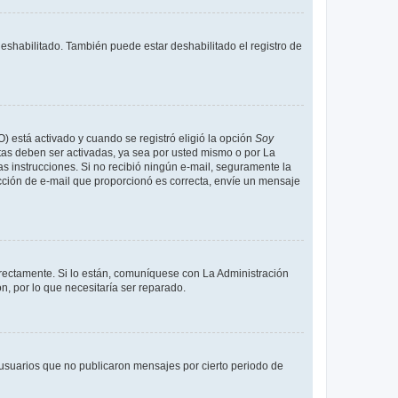
deshabilitado. También puede estar deshabilitado el registro de
O) está activado y cuando se registró eligió la opción
Soy
tas deben ser activadas, ya sea por usted mismo o por La
 las instrucciones. Si no recibió ningún e-mail, seguramente la
rección de e-mail que proporcionó es correcta, envíe un mensaje
rrectamente. Si lo están, comuníquese con La Administración
n, por lo que necesitaría ser reparado.
usuarios que no publicaron mensajes por cierto periodo de