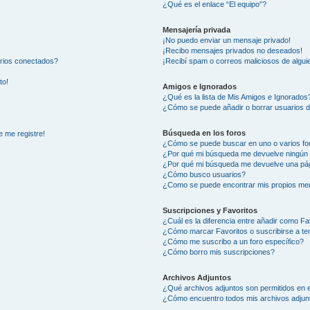
¿Qué es el enlace “El equipo”?
Mensajería privada
¡No puedo enviar un mensaje privado!
¡Recibo mensajes privados no deseados!
arios conectados?
¡Recibí spam o correos maliciosos de alguie
to!
Amigos e Ignorados
¿Qué es la lista de Mis Amigos e Ignorados
¿Cómo se puede añadir o borrar usuarios d
Búsqueda en los foros
e me registre!
¿Cómo se puede buscar en uno o varios fo
¿Por qué mi búsqueda me devuelve ningún 
¿Por qué mi búsqueda me devuelve una pág
¿Cómo busco usuarios?
¿Como se puede encontrar mis propios me
Suscripciones y Favoritos
¿Cuál es la diferencia entre añadir como Fa
¿Cómo marcar Favoritos o suscribirse a t
¿Cómo me suscribo a un foro específico?
¿Cómo borro mis suscripciones?
Archivos Adjuntos
¿Qué archivos adjuntos son permitidos en e
¿Cómo encuentro todos mis archivos adjun