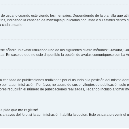
suario cuando esté viendo los mensajes. Dependiendo de la plantilla que utilice
ntos, indicando la cantidad de mensajes publicados por usted o su estatus dentro
a cada usuario.
ede añadir un avatar utilizando uno de los siguientes cuatro métodos: Gravatar, Ga
s. En caso de que no este disponible la opción de avatar, comuníquese con La Ad
cantidad de publicaciones realizadas por el usuario o la posición del mismo dentr
r la administración. Por favor, no abuse de sus privilegios de publicación solo p
ores reducirán el número de publicaciones realizadas, llegando incluso a tomar me
me pide que me registre!
 a través del foro, si la administración habilita la opción. Esto es para prevenir e