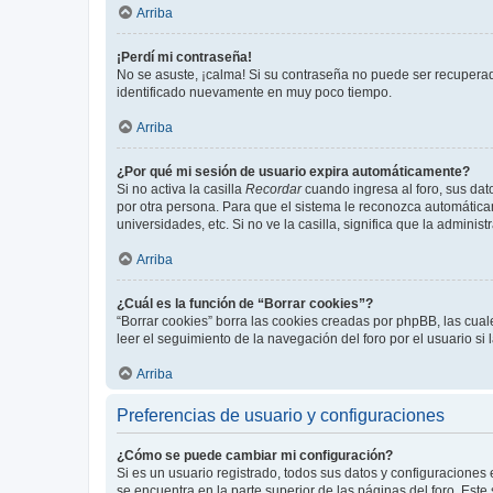
Arriba
¡Perdí mi contraseña!
No se asuste, ¡calma! Si su contraseña no puede ser recuperada
identificado nuevamente en muy poco tiempo.
Arriba
¿Por qué mi sesión de usuario expira automáticamente?
Si no activa la casilla
Recordar
cuando ingresa al foro, sus dat
por otra persona. Para que el sistema le reconozca automáticam
universidades, etc. Si no ve la casilla, significa que la adminis
Arriba
¿Cuál es la función de “Borrar cookies”?
“Borrar cookies” borra las cookies creadas por phpBB, las cua
leer el seguimiento de la navegación del foro por el usuario si
Arriba
Preferencias de usuario y configuraciones
¿Cómo se puede cambiar mi configuración?
Si es un usuario registrado, todos sus datos y configuraciones
se encuentra en la parte superior de las páginas del foro. Este