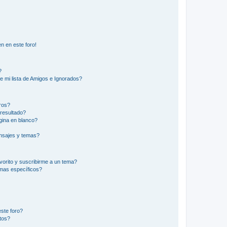
n en este foro!
?
e mi lista de Amigos e Ignorados?
ros?
resultado?
ina en blanco?
nsajes y temas?
vorito y suscribirme a un tema?
emas específicos?
ste foro?
tos?