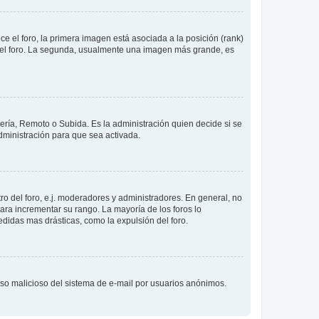
 el foro, la primera imagen está asociada a la posición (rank)
 del foro. La segunda, usualmente una imagen más grande, es
lería, Remoto o Subida. Es la administración quien decide si se
ministración para que sea activada.
o del foro, e.j. moderadores y administradores. En general, no
ara incrementar su rango. La mayoría de los foros lo
didas mas drásticas, como la expulsión del foro.
l uso malicioso del sistema de e-mail por usuarios anónimos.