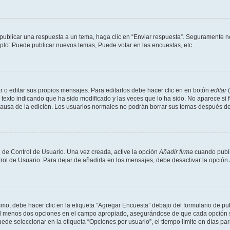
publicar una respuesta a un tema, haga clic en “Enviar respuesta”. Seguramente ne
mplo: Puede publicar nuevos temas, Puede votar en las encuestas, etc.
 o editar sus propios mensajes. Para editarlos debe hacer clic en en botón
editar
(
texto indicando que ha sido modificado y las veces que lo ha sido. No aparece si 
a causa de la edición. Los usuarios normales no podrán borrar sus temas después 
 de Control de Usuario. Una vez creada, active la opción
Añadir firma
cuando publi
trol de Usuario. Para dejar de añadirla en los mensajes, debe desactivar la opción
o, debe hacer clic en la etiqueta “Agregar Encuesta” debajo del formulario de publi
 al menos dos opciones en el campo apropiado, asegurándose de que cada opción se
 seleccionar en la etiqueta “Opciones por usuario”, el tiempo límite en días para 