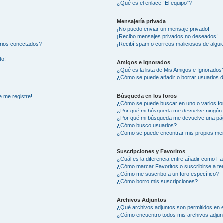
¿Qué es el enlace “El equipo”?
Mensajería privada
¡No puedo enviar un mensaje privado!
¡Recibo mensajes privados no deseados!
arios conectados?
¡Recibí spam o correos maliciosos de alguie
to!
Amigos e Ignorados
¿Qué es la lista de Mis Amigos e Ignorados
¿Cómo se puede añadir o borrar usuarios d
Búsqueda en los foros
e me registre!
¿Cómo se puede buscar en uno o varios fo
¿Por qué mi búsqueda me devuelve ningún 
¿Por qué mi búsqueda me devuelve una pág
¿Cómo busco usuarios?
¿Como se puede encontrar mis propios me
Suscripciones y Favoritos
¿Cuál es la diferencia entre añadir como Fa
¿Cómo marcar Favoritos o suscribirse a t
¿Cómo me suscribo a un foro específico?
¿Cómo borro mis suscripciones?
Archivos Adjuntos
¿Qué archivos adjuntos son permitidos en e
¿Cómo encuentro todos mis archivos adjun