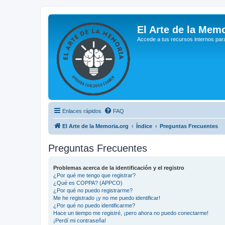
El Arte de la Memo
Accede a tus recursos internos par
Enlaces rápidos
FAQ
El Arte de la Memoria.org
Índice
Preguntas Frecuentes
Preguntas Frecuentes
Problemas acerca de la identificación y el registro
¿Por qué me tengo que registrar?
¿Qué es COPPA? (APPCO)
¿Por qué no puedo registrarme?
Me he registrado ¡y no me puedo identificar!
¿Por qué no puedo identificarme?
Hace un tiempo me registré, ¡pero ahora no puedo conectarme!
¡Perdí mi contraseña!