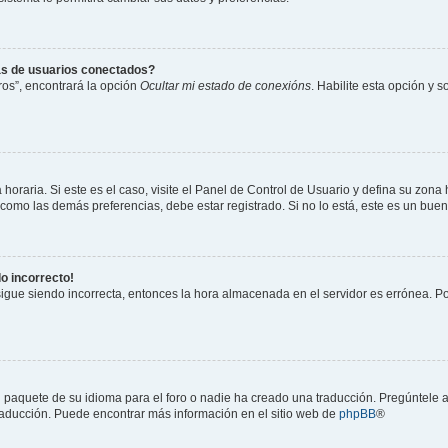
as de usuarios conectados?
os”, encontrará la opción
Ocultar mi estado de conexións
. Habilite esta opción y 
horaria. Si este es el caso, visite el Panel de Control de Usuario y defina su zona
 como las demás preferencias, debe estar registrado. Si no lo está, este es un bu
do incorrecto!
 sigue siendo incorrecta, entonces la hora almacenada en el servidor es errónea. P
 paquete de su idioma para el foro o nadie ha creado una traducción. Pregúntele a
 traducción. Puede encontrar más información en el sitio web de
phpBB
®