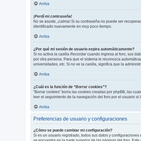
Arriba
¡Perdí mi contraseña!
No se asuste, ¡calma! Si su contraseña no puede ser recuperada
identificado nuevamente en muy poco tiempo.
Arriba
¿Por qué mi sesión de usuario expira automáticamente?
Si no activa la casilla
Recordar
cuando ingresa al foro, sus dat
por otra persona. Para que el sistema le reconozca automáticam
universidades, etc. Si no ve la casilla, significa que la adminis
Arriba
¿Cuál es la función de “Borrar cookies”?
“Borrar cookies” borra las cookies creadas por phpBB, las cua
leer el seguimiento de la navegación del foro por el usuario si
Arriba
Preferencias de usuario y configuraciones
¿Cómo se puede cambiar mi configuración?
Si es un usuario registrado, todos sus datos y configuraciones
se encuentra en la parte superior de las páginas del foro. Este