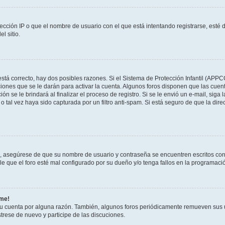
ección IP o que el nombre de usuario con el que está intentando registrarse, esté 
l sitio.
stá correcto, hay dos posibles razones. Si el Sistema de Protección Infantil (APPC
iones que se le darán para activar la cuenta. Algunos foros disponen que las cuen
ón se le brindará al finalizar el proceso de registro. Si se le envió un e-mail, siga
o tal vez haya sido capturada por un filtro anti-spam. Si está seguro de que la di
o, asegúrese de que su nombre de usuario y contraseña se encuentren escritos co
 que el foro esté mal configurado por su dueño y/o tenga fallos en la programació
rme!
su cuenta por alguna razón. También, algunos foros periódicamente remueven sus 
strese de nuevo y participe de las discuciones.