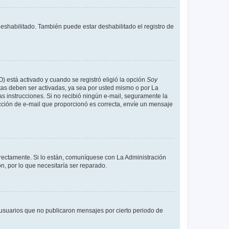
deshabilitado. También puede estar deshabilitado el registro de
O) está activado y cuando se registró eligió la opción
Soy
tas deben ser activadas, ya sea por usted mismo o por La
 las instrucciones. Si no recibió ningún e-mail, seguramente la
rección de e-mail que proporcionó es correcta, envíe un mensaje
rrectamente. Si lo están, comuníquese con La Administración
n, por lo que necesitaría ser reparado.
usuarios que no publicaron mensajes por cierto periodo de