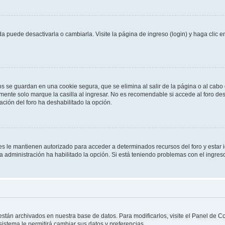
 puede desactivarla o cambiarla. Visite la página de ingreso (login) y haga clic 
os se guardan en una cookie segura, que se elimina al salir de la página o al cab
ente solo marque la casilla al ingresar. No es recomendable si accede al foro des
tración del foro ha deshabilitado la opción.
les le mantienen autorizado para acceder a determinados recursos del foro y estar
 la administración ha habilitado la opción. Si está teniendo problemas con el ingres
 están archivados en nuestra base de datos. Para modificarlos, visite el Panel de 
 sistema le permitirá cambiar sus datos y preferencias.