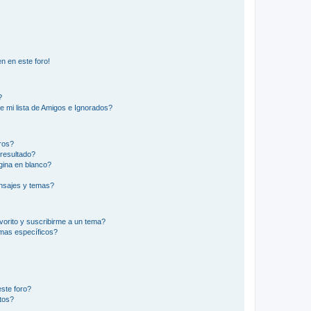
n en este foro!
?
e mi lista de Amigos e Ignorados?
ros?
resultado?
ina en blanco?
nsajes y temas?
vorito y suscribirme a un tema?
emas específicos?
ste foro?
tos?