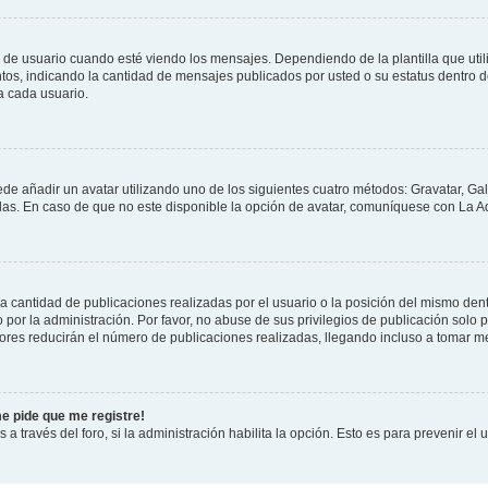
suario cuando esté viendo los mensajes. Dependiendo de la plantilla que utilice
ntos, indicando la cantidad de mensajes publicados por usted o su estatus dentro
a cada usuario.
ede añadir un avatar utilizando uno de los siguientes cuatro métodos: Gravatar, Ga
s. En caso de que no este disponible la opción de avatar, comuníquese con La Ad
cantidad de publicaciones realizadas por el usuario o la posición del mismo dentr
r la administración. Por favor, no abuse de sus privilegios de publicación solo p
ores reducirán el número de publicaciones realizadas, llegando incluso a tomar me
me pide que me registre!
 a través del foro, si la administración habilita la opción. Esto es para prevenir e