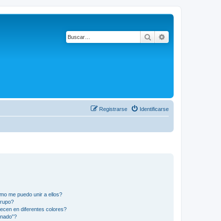
Buscar
Búsqueda avanza
Registrarse
Identificarse
mo me puedo unir a ellos?
Grupo?
ecen en diferentes colores?
inado”?