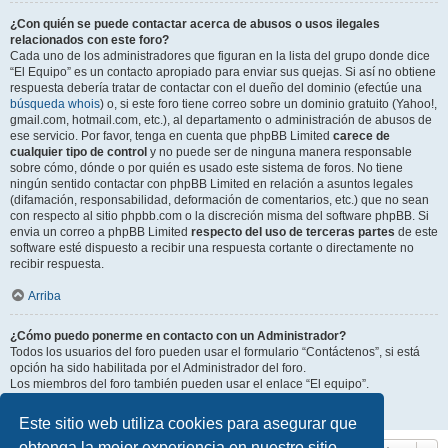
¿Con quién se puede contactar acerca de abusos o usos ilegales
relacionados con este foro?
Cada uno de los administradores que figuran en la lista del grupo donde dice
“El Equipo” es un contacto apropiado para enviar sus quejas. Si así no obtiene
respuesta debería tratar de contactar con el dueño del dominio (efectúe una
búsqueda whois
) o, si este foro tiene correo sobre un dominio gratuito (Yahoo!,
gmail.com, hotmail.com, etc.), al departamento o administración de abusos de
ese servicio. Por favor, tenga en cuenta que phpBB Limited
carece de
cualquier tipo de control
y no puede ser de ninguna manera responsable
sobre cómo, dónde o por quién es usado este sistema de foros. No tiene
ningún sentido contactar con phpBB Limited en relación a asuntos legales
(difamación, responsabilidad, deformación de comentarios, etc.) que no sean
con respecto al sitio phpbb.com o la discreción misma del software phpBB. Si
envia un correo a phpBB Limited
respecto del uso de terceras partes
de este
software esté dispuesto a recibir una respuesta cortante o directamente no
recibir respuesta.
Arriba
¿Cómo puedo ponerme en contacto con un Administrador?
Todos los usuarios del foro pueden usar el formulario “Contáctenos”, si está
opción ha sido habilitada por el Administrador del foro.
Los miembros del foro también pueden usar el enlace “El equipo”.
Arriba
Este sitio web utiliza cookies para asegurar que
obtenga la mejor experiencia en nuestro sitio