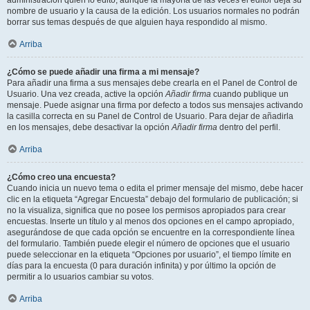
administración quién lo editó, aunque la mayoría de las veces el editor deja su
nombre de usuario y la causa de la edición. Los usuarios normales no podrán
borrar sus temas después de que alguien haya respondido al mismo.
Arriba
¿Cómo se puede añadir una firma a mi mensaje?
Para añadir una firma a sus mensajes debe crearla en el Panel de Control de
Usuario. Una vez creada, active la opción
Añadir firma
cuando publique un
mensaje. Puede asignar una firma por defecto a todos sus mensajes activando
la casilla correcta en su Panel de Control de Usuario. Para dejar de añadirla
en los mensajes, debe desactivar la opción
Añadir firma
dentro del perfil.
Arriba
¿Cómo creo una encuesta?
Cuando inicia un nuevo tema o edita el primer mensaje del mismo, debe hacer
clic en la etiqueta “Agregar Encuesta” debajo del formulario de publicación; si
no la visualiza, significa que no posee los permisos apropiados para crear
encuestas. Inserte un título y al menos dos opciones en el campo apropiado,
asegurándose de que cada opción se encuentre en la correspondiente línea
del formulario. También puede elegir el número de opciones que el usuario
puede seleccionar en la etiqueta “Opciones por usuario”, el tiempo límite en
días para la encuesta (0 para duración infinita) y por último la opción de
permitir a lo usuarios cambiar su votos.
Arriba