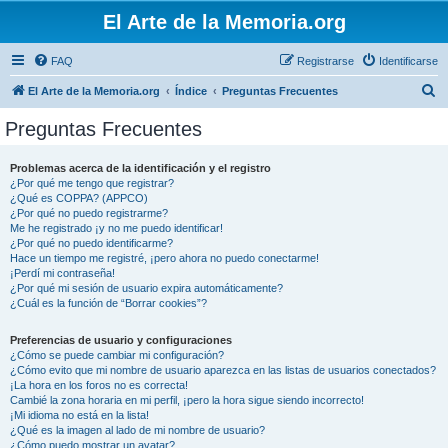
El Arte de la Memoria.org
FAQ
Registrarse
Identificarse
B
El Arte de la Memoria.org
Índice
Preguntas Frecuentes
u
Preguntas Frecuentes
s
c
Problemas acerca de la identificación y el registro
¿Por qué me tengo que registrar?
a
¿Qué es COPPA? (APPCO)
r
¿Por qué no puedo registrarme?
Me he registrado ¡y no me puedo identificar!
¿Por qué no puedo identificarme?
Hace un tiempo me registré, ¡pero ahora no puedo conectarme!
¡Perdí mi contraseña!
¿Por qué mi sesión de usuario expira automáticamente?
¿Cuál es la función de “Borrar cookies”?
Preferencias de usuario y configuraciones
¿Cómo se puede cambiar mi configuración?
¿Cómo evito que mi nombre de usuario aparezca en las listas de usuarios conectados?
¡La hora en los foros no es correcta!
Cambié la zona horaria en mi perfil, ¡pero la hora sigue siendo incorrecto!
¡Mi idioma no está en la lista!
¿Qué es la imagen al lado de mi nombre de usuario?
¿Cómo puedo mostrar un avatar?