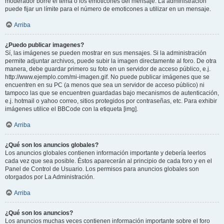
moderador borre el tema o los emoticones del mensaje. La administración
puede fijar un límite para el número de emoticones a utilizar en un mensaje.
Arriba
¿Puedo publicar imagenes?
Sí, las imágenes se pueden mostrar en sus mensajes. Si la administración
permite adjuntar archivos, puede subir la imagen directamente al foro. De otra
manera, debe guardar primero su foto en un servidor de acceso público, e.j.
http://www.ejemplo.com/mi-imagen.gif. No puede publicar imágenes que se
encuentren en su PC (a menos que sea un servidor de acceso público) ni
tampoco las que se encuentren guardadas bajo mecanismos de autenticación,
e.j. hotmail o yahoo correo, sitios protegidos por contraseñas, etc. Para exhibir
imágenes utilice el BBCode con la etiqueta [img].
Arriba
¿Qué son los anuncios globales?
Los anuncios globales contienen información importante y debería leerlos
cada vez que sea posible. Éstos aparecerán al principio de cada foro y en el
Panel de Control de Usuario. Los permisos para anuncios globales son
otorgados por La Administración.
Arriba
¿Qué son los anuncios?
Los anuncios muchas veces contienen información importante sobre el foro