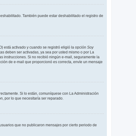
deshabilitado. También puede estar deshabilitado el registro de
O) está activado y cuando se registró eligió la opción
Soy
tas deben ser activadas, ya sea por usted mismo o por La
 las instrucciones. Si no recibió ningún e-mail, seguramente la
rección de e-mail que proporcionó es correcta, envíe un mensaje
rrectamente. Si lo están, comuníquese con La Administración
n, por lo que necesitaría ser reparado.
usuarios que no publicaron mensajes por cierto periodo de