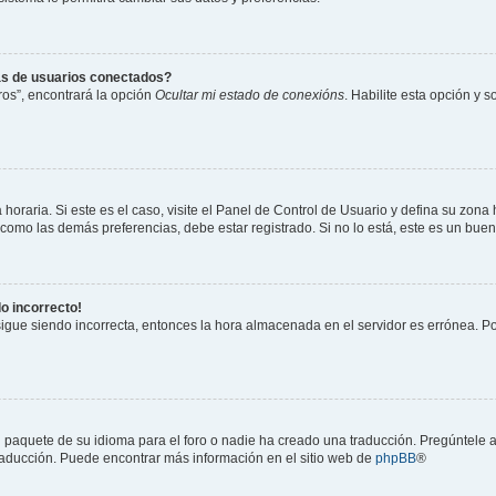
as de usuarios conectados?
os”, encontrará la opción
Ocultar mi estado de conexións
. Habilite esta opción y 
horaria. Si este es el caso, visite el Panel de Control de Usuario y defina su zona
 como las demás preferencias, debe estar registrado. Si no lo está, este es un bu
do incorrecto!
 sigue siendo incorrecta, entonces la hora almacenada en el servidor es errónea. P
 paquete de su idioma para el foro o nadie ha creado una traducción. Pregúntele a
 traducción. Puede encontrar más información en el sitio web de
phpBB
®