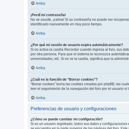
Arriba
¡Perdí mi contraseña!
No se asuste, ¡calma! Si su contraseña no puede ser recuperada
identificado nuevamente en muy poco tiempo.
Arriba
¿Por qué mi sesión de usuario expira automáticamente?
Si no activa la casilla
Recordar
cuando ingresa al foro, sus dat
por otra persona. Para que el sistema le reconozca automáticam
universidades, etc. Si no ve la casilla, significa que la adminis
Arriba
¿Cuál es la función de “Borrar cookies”?
“Borrar cookies” borra las cookies creadas por phpBB, las cua
leer el seguimiento de la navegación del foro por el usuario si
Arriba
Preferencias de usuario y configuraciones
¿Cómo se puede cambiar mi configuración?
Si es un usuario registrado, todos sus datos y configuraciones
se encuentra en la parte superior de las páginas del foro. Este