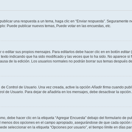
publicar una respuesta a un tema, haga clic en “Enviar respuesta”. Seguramente ne
mplo: Puede publicar nuevos temas, Puede votar en las encuestas, etc.
 o editar sus propios mensajes. Para editarlos debe hacer clic en en botón
editar
(
texto indicando que ha sido modificado y las veces que lo ha sido. No aparece si 
a causa de la edición. Los usuarios normales no podrán borrar sus temas después 
 de Control de Usuario. Una vez creada, active la opción
Añadir firma
cuando publi
trol de Usuario. Para dejar de añadirla en los mensajes, debe desactivar la opción
o, debe hacer clic en la etiqueta “Agregar Encuesta” debajo del formulario de publi
 al menos dos opciones en el campo apropiado, asegurándose de que cada opción se
 seleccionar en la etiqueta “Opciones por usuario”, el tiempo límite en días para 