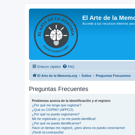
El Arte de la Memo
Accede a tus recursos internos par
Enlaces rápidos
FAQ
El Arte de la Memoria.org
Índice
Preguntas Frecuentes
Preguntas Frecuentes
Problemas acerca de la identificación y el registro
¿Por qué me tengo que registrar?
¿Qué es COPPA? (APPCO)
¿Por qué no puedo registrarme?
Me he registrado ¡y no me puedo identificar!
¿Por qué no puedo identificarme?
Hace un tiempo me registré, ¡pero ahora no puedo conectarme!
¡Perdí mi contraseña!