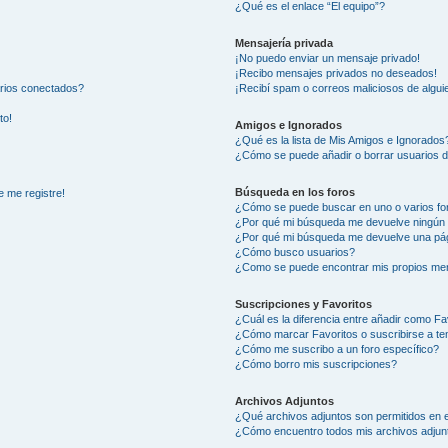
¿Qué es el enlace “El equipo”?
Mensajería privada
¡No puedo enviar un mensaje privado!
¡Recibo mensajes privados no deseados!
arios conectados?
¡Recibí spam o correos maliciosos de alguie
to!
Amigos e Ignorados
¿Qué es la lista de Mis Amigos e Ignorados
¿Cómo se puede añadir o borrar usuarios d
Búsqueda en los foros
e me registre!
¿Cómo se puede buscar en uno o varios fo
¿Por qué mi búsqueda me devuelve ningún 
¿Por qué mi búsqueda me devuelve una pág
¿Cómo busco usuarios?
¿Como se puede encontrar mis propios me
Suscripciones y Favoritos
¿Cuál es la diferencia entre añadir como Fa
¿Cómo marcar Favoritos o suscribirse a t
¿Cómo me suscribo a un foro específico?
¿Cómo borro mis suscripciones?
Archivos Adjuntos
¿Qué archivos adjuntos son permitidos en e
¿Cómo encuentro todos mis archivos adjun