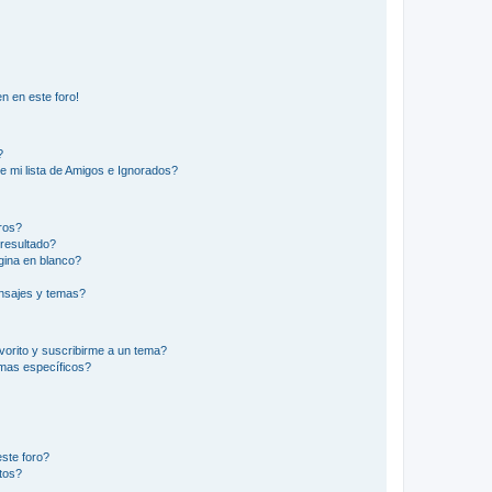
n en este foro!
?
e mi lista de Amigos e Ignorados?
ros?
resultado?
ina en blanco?
nsajes y temas?
vorito y suscribirme a un tema?
emas específicos?
ste foro?
tos?