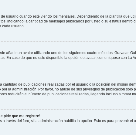
suario cuando esté viendo los mensajes. Dependiendo de la plantilla que utilice
ntos, indicando la cantidad de mensajes publicados por usted o su estatus dentro
a cada usuario.
ede añadir un avatar utilizando uno de los siguientes cuatro métodos: Gravatar, Ga
s. En caso de que no este disponible la opción de avatar, comuníquese con La Ad
cantidad de publicaciones realizadas por el usuario o la posición del mismo dentr
r la administración. Por favor, no abuse de sus privilegios de publicación solo p
ores reducirán el número de publicaciones realizadas, llegando incluso a tomar me
me pide que me registre!
 a través del foro, si la administración habilita la opción. Esto es para prevenir e