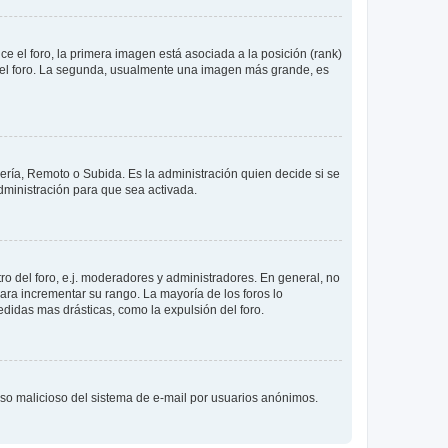
 el foro, la primera imagen está asociada a la posición (rank)
 del foro. La segunda, usualmente una imagen más grande, es
lería, Remoto o Subida. Es la administración quien decide si se
ministración para que sea activada.
o del foro, e.j. moderadores y administradores. En general, no
ara incrementar su rango. La mayoría de los foros lo
didas mas drásticas, como la expulsión del foro.
l uso malicioso del sistema de e-mail por usuarios anónimos.