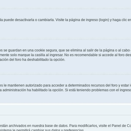
 puede desactivarla o cambiarla. Visite la página de ingreso (login) y haga clic 
os se guardan en una cookie segura, que se elimina al salir de la página o al cab
ente solo marque la casilla al ingresar. No es recomendable si accede al foro des
tración del foro ha deshabilitado la opción.
les le mantienen autorizado para acceder a determinados recursos del foro y estar
 la administración ha habilitado la opción. Si está teniendo problemas con el ingres
 están archivados en nuestra base de datos. Para modificarlos, visite el Panel de 
 sistema le permitirá cambiar sus datos y preferencias.