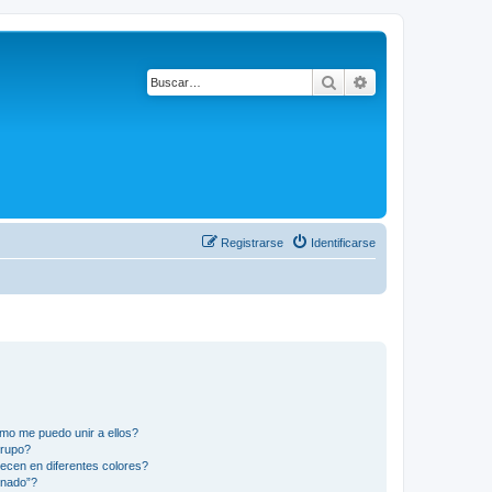
Buscar
Búsqueda avanza
Registrarse
Identificarse
mo me puedo unir a ellos?
Grupo?
ecen en diferentes colores?
inado”?