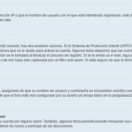
ección IP o que el nombre de usuario con el que está intentando registrarse, esté 
l sitio.
stá correcto, hay dos posibles razones. Si el Sistema de Protección Infantil (APPC
iones que se le darán para activar la cuenta. Algunos foros disponen que las cuen
ón se le brindará al finalizar el proceso de registro. Si se le envió un e-mail, siga
o tal vez haya sido capturada por un filtro anti-spam. Si está seguro de que la di
o, asegúrese de que su nombre de usuario y contraseña se encuentren escritos co
 que el foro esté mal configurado por su dueño y/o tenga fallos en la programació
rme!
su cuenta por alguna razón. También, algunos foros periódicamente remueven sus 
strese de nuevo y participe de las discuciones.