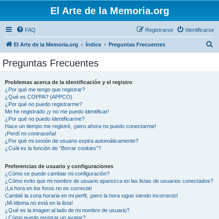
El Arte de la Memoria.org
FAQ
Registrarse
Identificarse
B
El Arte de la Memoria.org
Índice
Preguntas Frecuentes
u
Preguntas Frecuentes
s
c
Problemas acerca de la identificación y el registro
¿Por qué me tengo que registrar?
a
¿Qué es COPPA? (APPCO)
r
¿Por qué no puedo registrarme?
Me he registrado ¡y no me puedo identificar!
¿Por qué no puedo identificarme?
Hace un tiempo me registré, ¡pero ahora no puedo conectarme!
¡Perdí mi contraseña!
¿Por qué mi sesión de usuario expira automáticamente?
¿Cuál es la función de “Borrar cookies”?
Preferencias de usuario y configuraciones
¿Cómo se puede cambiar mi configuración?
¿Cómo evito que mi nombre de usuario aparezca en las listas de usuarios conectados?
¡La hora en los foros no es correcta!
Cambié la zona horaria en mi perfil, ¡pero la hora sigue siendo incorrecto!
¡Mi idioma no está en la lista!
¿Qué es la imagen al lado de mi nombre de usuario?
¿Cómo puedo mostrar un avatar?