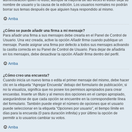
administración quién lo editó, aunque la mayoría de las veces el editor deja su
nombre de usuario y la causa de la edición. Los usuarios normales no podrán
borrar sus temas después de que alguien haya respondido al mismo.
Arriba
¿Cómo se puede añadir una firma a mi mensaje?
Para añadir una firma a sus mensajes debe crearla en el Panel de Control de
Usuario. Una vez creada, active la opción
Añadir firma
cuando publique un
mensaje. Puede asignar una firma por defecto a todos sus mensajes activando
la casilla correcta en su Panel de Control de Usuario. Para dejar de añadirla
en los mensajes, debe desactivar la opción
Añadir firma
dentro del perfil.
Arriba
¿Cómo creo una encuesta?
Cuando inicia un nuevo tema o edita el primer mensaje del mismo, debe hacer
clic en la etiqueta “Agregar Encuesta” debajo del formulario de publicación; si
no la visualiza, significa que no posee los permisos apropiados para crear
encuestas. Inserte un título y al menos dos opciones en el campo apropiado,
asegurándose de que cada opción se encuentre en la correspondiente línea
del formulario. También puede elegir el número de opciones que el usuario
puede seleccionar en la etiqueta “Opciones por usuario”, el tiempo límite en
días para la encuesta (0 para duración infinita) y por último la opción de
permitir a lo usuarios cambiar su votos.
Arriba