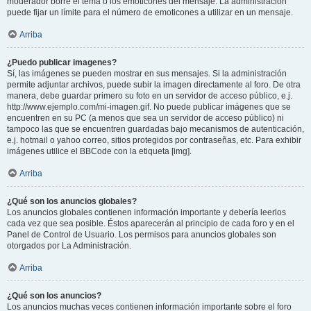
moderador borre el tema o los emoticones del mensaje. La administración
puede fijar un límite para el número de emoticones a utilizar en un mensaje.
Arriba
¿Puedo publicar imagenes?
Sí, las imágenes se pueden mostrar en sus mensajes. Si la administración
permite adjuntar archivos, puede subir la imagen directamente al foro. De otra
manera, debe guardar primero su foto en un servidor de acceso público, e.j.
http://www.ejemplo.com/mi-imagen.gif. No puede publicar imágenes que se
encuentren en su PC (a menos que sea un servidor de acceso público) ni
tampoco las que se encuentren guardadas bajo mecanismos de autenticación,
e.j. hotmail o yahoo correo, sitios protegidos por contraseñas, etc. Para exhibir
imágenes utilice el BBCode con la etiqueta [img].
Arriba
¿Qué son los anuncios globales?
Los anuncios globales contienen información importante y debería leerlos
cada vez que sea posible. Éstos aparecerán al principio de cada foro y en el
Panel de Control de Usuario. Los permisos para anuncios globales son
otorgados por La Administración.
Arriba
¿Qué son los anuncios?
Los anuncios muchas veces contienen información importante sobre el foro