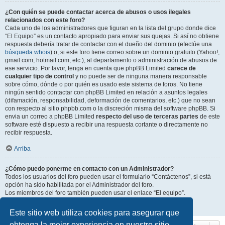
¿Con quién se puede contactar acerca de abusos o usos ilegales
relacionados con este foro?
Cada uno de los administradores que figuran en la lista del grupo donde dice
“El Equipo” es un contacto apropiado para enviar sus quejas. Si así no obtiene
respuesta debería tratar de contactar con el dueño del dominio (efectúe una
búsqueda whois
) o, si este foro tiene correo sobre un dominio gratuito (Yahoo!,
gmail.com, hotmail.com, etc.), al departamento o administración de abusos de
ese servicio. Por favor, tenga en cuenta que phpBB Limited
carece de
cualquier tipo de control
y no puede ser de ninguna manera responsable
sobre cómo, dónde o por quién es usado este sistema de foros. No tiene
ningún sentido contactar con phpBB Limited en relación a asuntos legales
(difamación, responsabilidad, deformación de comentarios, etc.) que no sean
con respecto al sitio phpbb.com o la discreción misma del software phpBB. Si
envia un correo a phpBB Limited
respecto del uso de terceras partes
de este
software esté dispuesto a recibir una respuesta cortante o directamente no
recibir respuesta.
Arriba
¿Cómo puedo ponerme en contacto con un Administrador?
Todos los usuarios del foro pueden usar el formulario “Contáctenos”, si está
opción ha sido habilitada por el Administrador del foro.
Los miembros del foro también pueden usar el enlace “El equipo”.
Arriba
Este sitio web utiliza cookies para asegurar que
obtenga la mejor experiencia en nuestro sitio