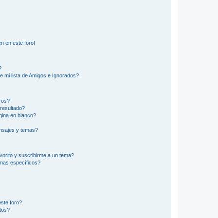
n en este foro!
?
e mi lista de Amigos e Ignorados?
ros?
resultado?
ina en blanco?
nsajes y temas?
vorito y suscribirme a un tema?
emas específicos?
ste foro?
tos?