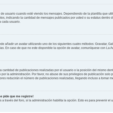
suario cuando esté viendo los mensajes. Dependiendo de la plantilla que utilice
ntos, indicando la cantidad de mensajes publicados por usted o su estatus dentro
a cada usuario.
ede añadir un avatar utilizando uno de los siguientes cuatro métodos: Gravatar, Ga
s. En caso de que no este disponible la opción de avatar, comuníquese con La Ad
cantidad de publicaciones realizadas por el usuario o la posición del mismo dentr
r la administración. Por favor, no abuse de sus privilegios de publicación solo p
ores reducirán el número de publicaciones realizadas, llegando incluso a tomar me
me pide que me registre!
 a través del foro, si la administración habilita la opción. Esto es para prevenir e