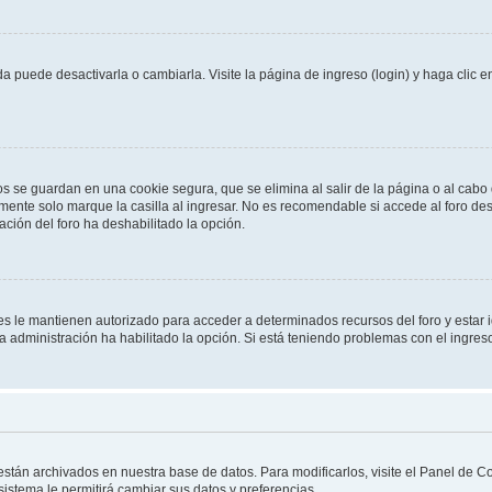
 puede desactivarla o cambiarla. Visite la página de ingreso (login) y haga clic 
os se guardan en una cookie segura, que se elimina al salir de la página o al cab
ente solo marque la casilla al ingresar. No es recomendable si accede al foro des
tración del foro ha deshabilitado la opción.
les le mantienen autorizado para acceder a determinados recursos del foro y estar
 la administración ha habilitado la opción. Si está teniendo problemas con el ingres
 están archivados en nuestra base de datos. Para modificarlos, visite el Panel de 
 sistema le permitirá cambiar sus datos y preferencias.