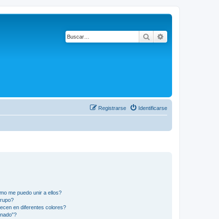
Buscar
Búsqueda avanza
Registrarse
Identificarse
mo me puedo unir a ellos?
Grupo?
ecen en diferentes colores?
inado”?