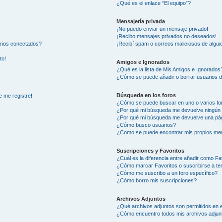
¿Qué es el enlace “El equipo”?
Mensajería privada
¡No puedo enviar un mensaje privado!
¡Recibo mensajes privados no deseados!
arios conectados?
¡Recibí spam o correos maliciosos de alguie
to!
Amigos e Ignorados
¿Qué es la lista de Mis Amigos e Ignorados
¿Cómo se puede añadir o borrar usuarios d
Búsqueda en los foros
e me registre!
¿Cómo se puede buscar en uno o varios fo
¿Por qué mi búsqueda me devuelve ningún 
¿Por qué mi búsqueda me devuelve una pág
¿Cómo busco usuarios?
¿Como se puede encontrar mis propios me
Suscripciones y Favoritos
¿Cuál es la diferencia entre añadir como Fa
¿Cómo marcar Favoritos o suscribirse a t
¿Cómo me suscribo a un foro específico?
¿Cómo borro mis suscripciones?
Archivos Adjuntos
¿Qué archivos adjuntos son permitidos en e
¿Cómo encuentro todos mis archivos adjun