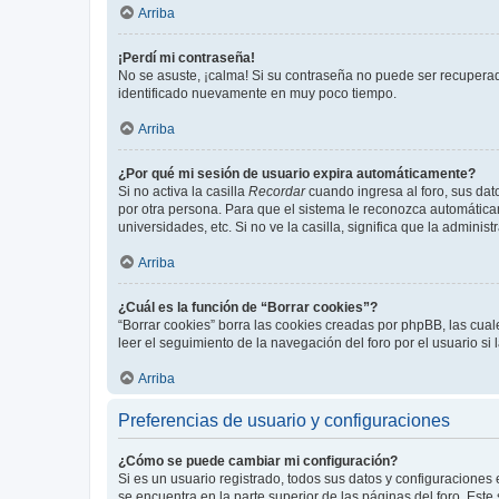
Arriba
¡Perdí mi contraseña!
No se asuste, ¡calma! Si su contraseña no puede ser recuperada
identificado nuevamente en muy poco tiempo.
Arriba
¿Por qué mi sesión de usuario expira automáticamente?
Si no activa la casilla
Recordar
cuando ingresa al foro, sus dat
por otra persona. Para que el sistema le reconozca automáticam
universidades, etc. Si no ve la casilla, significa que la adminis
Arriba
¿Cuál es la función de “Borrar cookies”?
“Borrar cookies” borra las cookies creadas por phpBB, las cua
leer el seguimiento de la navegación del foro por el usuario si
Arriba
Preferencias de usuario y configuraciones
¿Cómo se puede cambiar mi configuración?
Si es un usuario registrado, todos sus datos y configuraciones
se encuentra en la parte superior de las páginas del foro. Este