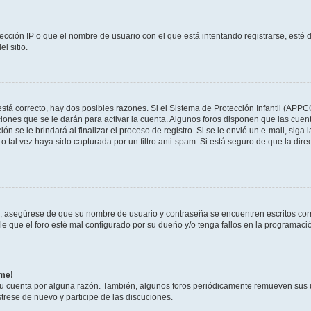
ección IP o que el nombre de usuario con el que está intentando registrarse, esté 
l sitio.
stá correcto, hay dos posibles razones. Si el Sistema de Protección Infantil (APPC
iones que se le darán para activar la cuenta. Algunos foros disponen que las cuen
ón se le brindará al finalizar el proceso de registro. Si se le envió un e-mail, siga
o tal vez haya sido capturada por un filtro anti-spam. Si está seguro de que la di
o, asegúrese de que su nombre de usuario y contraseña se encuentren escritos co
 que el foro esté mal configurado por su dueño y/o tenga fallos en la programació
rme!
su cuenta por alguna razón. También, algunos foros periódicamente remueven sus 
strese de nuevo y participe de las discuciones.