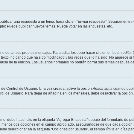
publicar una respuesta a un tema, haga clic en “Enviar respuesta”. Seguramente ne
mplo: Puede publicar nuevos temas, Puede votar en las encuestas, etc.
 o editar sus propios mensajes. Para editarlos debe hacer clic en en botón
editar
(
texto indicando que ha sido modificado y las veces que lo ha sido. No aparece si 
a causa de la edición. Los usuarios normales no podrán borrar sus temas después 
 de Control de Usuario. Una vez creada, active la opción
Añadir firma
cuando publi
trol de Usuario. Para dejar de añadirla en los mensajes, debe desactivar la opción
o, debe hacer clic en la etiqueta “Agregar Encuesta” debajo del formulario de publi
 al menos dos opciones en el campo apropiado, asegurándose de que cada opción se
 seleccionar en la etiqueta “Opciones por usuario”, el tiempo límite en días para 