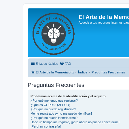
El Arte de la Memo
Accede a tus recursos internos par
Enlaces rápidos
FAQ
El Arte de la Memoria.org
Índice
Preguntas Frecuentes
Preguntas Frecuentes
Problemas acerca de la identificación y el registro
¿Por qué me tengo que registrar?
¿Qué es COPPA? (APPCO)
¿Por qué no puedo registrarme?
Me he registrado ¡y no me puedo identificar!
¿Por qué no puedo identificarme?
Hace un tiempo me registré, ¡pero ahora no puedo conectarme!
¡Perdí mi contraseña!