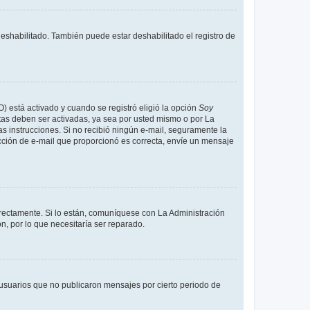
deshabilitado. También puede estar deshabilitado el registro de
O) está activado y cuando se registró eligió la opción
Soy
tas deben ser activadas, ya sea por usted mismo o por La
 las instrucciones. Si no recibió ningún e-mail, seguramente la
rección de e-mail que proporcionó es correcta, envíe un mensaje
rrectamente. Si lo están, comuníquese con La Administración
n, por lo que necesitaría ser reparado.
usuarios que no publicaron mensajes por cierto periodo de