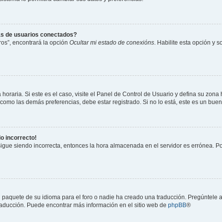
as de usuarios conectados?
os”, encontrará la opción
Ocultar mi estado de conexións
. Habilite esta opción y 
horaria. Si este es el caso, visite el Panel de Control de Usuario y defina su zona
 como las demás preferencias, debe estar registrado. Si no lo está, este es un bu
do incorrecto!
 sigue siendo incorrecta, entonces la hora almacenada en el servidor es errónea. P
 paquete de su idioma para el foro o nadie ha creado una traducción. Pregúntele a
 traducción. Puede encontrar más información en el sitio web de
phpBB
®