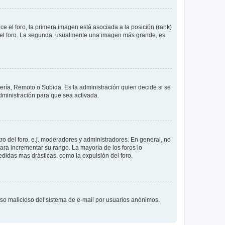
 el foro, la primera imagen está asociada a la posición (rank)
 del foro. La segunda, usualmente una imagen más grande, es
lería, Remoto o Subida. Es la administración quien decide si se
ministración para que sea activada.
o del foro, e.j. moderadores y administradores. En general, no
ara incrementar su rango. La mayoría de los foros lo
didas mas drásticas, como la expulsión del foro.
l uso malicioso del sistema de e-mail por usuarios anónimos.