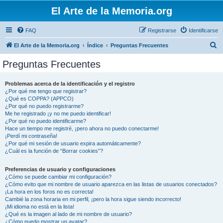
El Arte de la Memoria.org
FAQ
Registrarse
Identificarse
B
El Arte de la Memoria.org
Índice
Preguntas Frecuentes
u
Preguntas Frecuentes
s
c
Problemas acerca de la identificación y el registro
¿Por qué me tengo que registrar?
a
¿Qué es COPPA? (APPCO)
r
¿Por qué no puedo registrarme?
Me he registrado ¡y no me puedo identificar!
¿Por qué no puedo identificarme?
Hace un tiempo me registré, ¡pero ahora no puedo conectarme!
¡Perdí mi contraseña!
¿Por qué mi sesión de usuario expira automáticamente?
¿Cuál es la función de “Borrar cookies”?
Preferencias de usuario y configuraciones
¿Cómo se puede cambiar mi configuración?
¿Cómo evito que mi nombre de usuario aparezca en las listas de usuarios conectados?
¡La hora en los foros no es correcta!
Cambié la zona horaria en mi perfil, ¡pero la hora sigue siendo incorrecto!
¡Mi idioma no está en la lista!
¿Qué es la imagen al lado de mi nombre de usuario?
¿Cómo puedo mostrar un avatar?