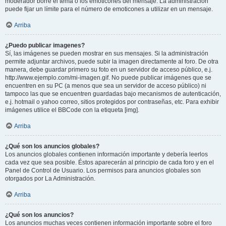
moderador borre el tema o los emoticones del mensaje. La administración
puede fijar un límite para el número de emoticones a utilizar en un mensaje.
Arriba
¿Puedo publicar imagenes?
Sí, las imágenes se pueden mostrar en sus mensajes. Si la administración
permite adjuntar archivos, puede subir la imagen directamente al foro. De otra
manera, debe guardar primero su foto en un servidor de acceso público, e.j.
http://www.ejemplo.com/mi-imagen.gif. No puede publicar imágenes que se
encuentren en su PC (a menos que sea un servidor de acceso público) ni
tampoco las que se encuentren guardadas bajo mecanismos de autenticación,
e.j. hotmail o yahoo correo, sitios protegidos por contraseñas, etc. Para exhibir
imágenes utilice el BBCode con la etiqueta [img].
Arriba
¿Qué son los anuncios globales?
Los anuncios globales contienen información importante y debería leerlos
cada vez que sea posible. Éstos aparecerán al principio de cada foro y en el
Panel de Control de Usuario. Los permisos para anuncios globales son
otorgados por La Administración.
Arriba
¿Qué son los anuncios?
Los anuncios muchas veces contienen información importante sobre el foro