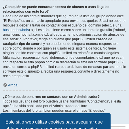
¿Con quién se puede contactar acerca de abusos o usos ilegales
relacionados con este foro?
Cada uno de los administradores que figuran en la lista del grupo donde dice
“El Equipo” es un contacto apropiado para enviar sus quejas. Si así no obtiene
respuesta debería tratar de contactar con el dueño del dominio (efectúe una
búsqueda whois
) o, si este foro tiene correo sobre un dominio gratuito (Yahoo!,
gmail.com, hotmail.com, etc.), al departamento o administración de abusos de
ese servicio. Por favor, tenga en cuenta que phpBB Limited
carece de
cualquier tipo de control
y no puede ser de ninguna manera responsable
sobre cómo, dónde o por quién es usado este sistema de foros. No tiene
ningún sentido contactar con phpBB Limited en relación a asuntos legales
(difamación, responsabilidad, deformación de comentarios, etc.) que no sean
con respecto al sitio phpbb.com o la discreción misma del software phpBB. Si
envia un correo a phpBB Limited
respecto del uso de terceras partes
de este
software esté dispuesto a recibir una respuesta cortante o directamente no
recibir respuesta.
Arriba
¿Cómo puedo ponerme en contacto con un Administrador?
Todos los usuarios del foro pueden usar el formulario “Contáctenos”, si está
opción ha sido habilitada por el Administrador del foro.
Los miembros del foro también pueden usar el enlace “El equipo”.
Arriba
Este sitio web utiliza cookies para asegurar que
obtenga la mejor experiencia en nuestro sitio