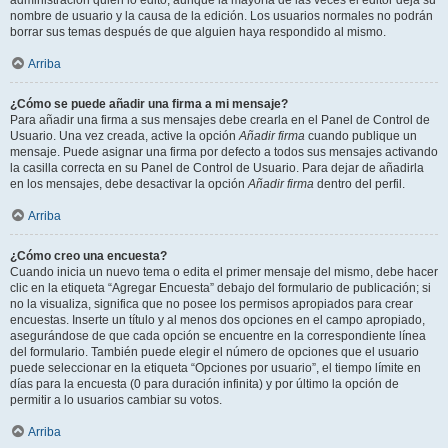
administración quién lo editó, aunque la mayoría de las veces el editor deja su
nombre de usuario y la causa de la edición. Los usuarios normales no podrán
borrar sus temas después de que alguien haya respondido al mismo.
Arriba
¿Cómo se puede añadir una firma a mi mensaje?
Para añadir una firma a sus mensajes debe crearla en el Panel de Control de
Usuario. Una vez creada, active la opción
Añadir firma
cuando publique un
mensaje. Puede asignar una firma por defecto a todos sus mensajes activando
la casilla correcta en su Panel de Control de Usuario. Para dejar de añadirla
en los mensajes, debe desactivar la opción
Añadir firma
dentro del perfil.
Arriba
¿Cómo creo una encuesta?
Cuando inicia un nuevo tema o edita el primer mensaje del mismo, debe hacer
clic en la etiqueta “Agregar Encuesta” debajo del formulario de publicación; si
no la visualiza, significa que no posee los permisos apropiados para crear
encuestas. Inserte un título y al menos dos opciones en el campo apropiado,
asegurándose de que cada opción se encuentre en la correspondiente línea
del formulario. También puede elegir el número de opciones que el usuario
puede seleccionar en la etiqueta “Opciones por usuario”, el tiempo límite en
días para la encuesta (0 para duración infinita) y por último la opción de
permitir a lo usuarios cambiar su votos.
Arriba