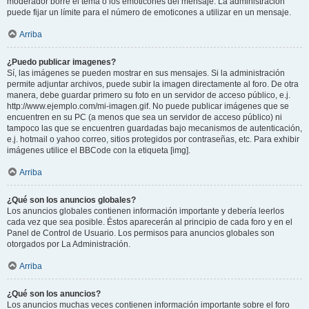
moderador borre el tema o los emoticones del mensaje. La administración
puede fijar un límite para el número de emoticones a utilizar en un mensaje.
Arriba
¿Puedo publicar imagenes?
Sí, las imágenes se pueden mostrar en sus mensajes. Si la administración
permite adjuntar archivos, puede subir la imagen directamente al foro. De otra
manera, debe guardar primero su foto en un servidor de acceso público, e.j.
http://www.ejemplo.com/mi-imagen.gif. No puede publicar imágenes que se
encuentren en su PC (a menos que sea un servidor de acceso público) ni
tampoco las que se encuentren guardadas bajo mecanismos de autenticación,
e.j. hotmail o yahoo correo, sitios protegidos por contraseñas, etc. Para exhibir
imágenes utilice el BBCode con la etiqueta [img].
Arriba
¿Qué son los anuncios globales?
Los anuncios globales contienen información importante y debería leerlos
cada vez que sea posible. Éstos aparecerán al principio de cada foro y en el
Panel de Control de Usuario. Los permisos para anuncios globales son
otorgados por La Administración.
Arriba
¿Qué son los anuncios?
Los anuncios muchas veces contienen información importante sobre el foro