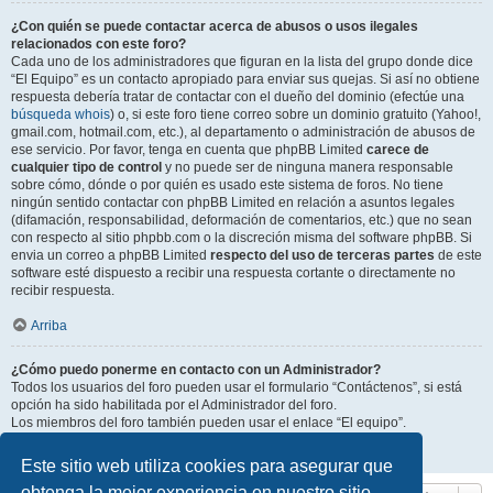
¿Con quién se puede contactar acerca de abusos o usos ilegales
relacionados con este foro?
Cada uno de los administradores que figuran en la lista del grupo donde dice
“El Equipo” es un contacto apropiado para enviar sus quejas. Si así no obtiene
respuesta debería tratar de contactar con el dueño del dominio (efectúe una
búsqueda whois
) o, si este foro tiene correo sobre un dominio gratuito (Yahoo!,
gmail.com, hotmail.com, etc.), al departamento o administración de abusos de
ese servicio. Por favor, tenga en cuenta que phpBB Limited
carece de
cualquier tipo de control
y no puede ser de ninguna manera responsable
sobre cómo, dónde o por quién es usado este sistema de foros. No tiene
ningún sentido contactar con phpBB Limited en relación a asuntos legales
(difamación, responsabilidad, deformación de comentarios, etc.) que no sean
con respecto al sitio phpbb.com o la discreción misma del software phpBB. Si
envia un correo a phpBB Limited
respecto del uso de terceras partes
de este
software esté dispuesto a recibir una respuesta cortante o directamente no
recibir respuesta.
Arriba
¿Cómo puedo ponerme en contacto con un Administrador?
Todos los usuarios del foro pueden usar el formulario “Contáctenos”, si está
opción ha sido habilitada por el Administrador del foro.
Los miembros del foro también pueden usar el enlace “El equipo”.
Arriba
Este sitio web utiliza cookies para asegurar que
obtenga la mejor experiencia en nuestro sitio