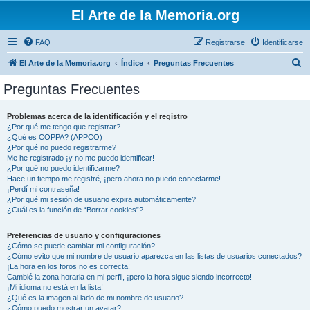
El Arte de la Memoria.org
FAQ
Registrarse
Identificarse
B
El Arte de la Memoria.org
Índice
Preguntas Frecuentes
u
Preguntas Frecuentes
s
c
Problemas acerca de la identificación y el registro
¿Por qué me tengo que registrar?
a
¿Qué es COPPA? (APPCO)
r
¿Por qué no puedo registrarme?
Me he registrado ¡y no me puedo identificar!
¿Por qué no puedo identificarme?
Hace un tiempo me registré, ¡pero ahora no puedo conectarme!
¡Perdí mi contraseña!
¿Por qué mi sesión de usuario expira automáticamente?
¿Cuál es la función de “Borrar cookies”?
Preferencias de usuario y configuraciones
¿Cómo se puede cambiar mi configuración?
¿Cómo evito que mi nombre de usuario aparezca en las listas de usuarios conectados?
¡La hora en los foros no es correcta!
Cambié la zona horaria en mi perfil, ¡pero la hora sigue siendo incorrecto!
¡Mi idioma no está en la lista!
¿Qué es la imagen al lado de mi nombre de usuario?
¿Cómo puedo mostrar un avatar?