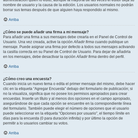
administración quién lo editó, aunque la mayoría de las veces el editor deja su
nombre de usuario y la causa de la edición. Los usuarios normales no podrán
borrar sus temas después de que alguien haya respondido al mismo.
Arriba
¿Cómo se puede añadir una firma a mi mensaje?
Para añadir una firma a sus mensajes debe crearla en el Panel de Control de
Usuario. Una vez creada, active la opción
Añadir firma
cuando publique un
mensaje. Puede asignar una firma por defecto a todos sus mensajes activando
la casilla correcta en su Panel de Control de Usuario. Para dejar de añadirla
en los mensajes, debe desactivar la opción
Añadir firma
dentro del perfil.
Arriba
¿Cómo creo una encuesta?
Cuando inicia un nuevo tema o edita el primer mensaje del mismo, debe hacer
clic en la etiqueta “Agregar Encuesta” debajo del formulario de publicación; si
no la visualiza, significa que no posee los permisos apropiados para crear
encuestas. Inserte un título y al menos dos opciones en el campo apropiado,
asegurándose de que cada opción se encuentre en la correspondiente línea
del formulario. También puede elegir el número de opciones que el usuario
puede seleccionar en la etiqueta “Opciones por usuario”, el tiempo límite en
días para la encuesta (0 para duración infinita) y por último la opción de
permitir a lo usuarios cambiar su votos.
Arriba