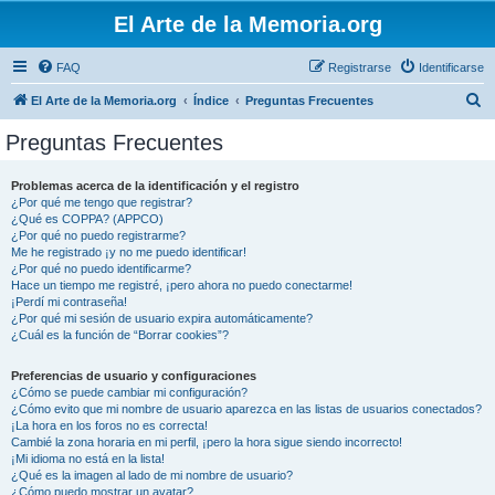
El Arte de la Memoria.org
FAQ
Registrarse
Identificarse
B
El Arte de la Memoria.org
Índice
Preguntas Frecuentes
u
Preguntas Frecuentes
s
c
Problemas acerca de la identificación y el registro
¿Por qué me tengo que registrar?
a
¿Qué es COPPA? (APPCO)
r
¿Por qué no puedo registrarme?
Me he registrado ¡y no me puedo identificar!
¿Por qué no puedo identificarme?
Hace un tiempo me registré, ¡pero ahora no puedo conectarme!
¡Perdí mi contraseña!
¿Por qué mi sesión de usuario expira automáticamente?
¿Cuál es la función de “Borrar cookies”?
Preferencias de usuario y configuraciones
¿Cómo se puede cambiar mi configuración?
¿Cómo evito que mi nombre de usuario aparezca en las listas de usuarios conectados?
¡La hora en los foros no es correcta!
Cambié la zona horaria en mi perfil, ¡pero la hora sigue siendo incorrecto!
¡Mi idioma no está en la lista!
¿Qué es la imagen al lado de mi nombre de usuario?
¿Cómo puedo mostrar un avatar?