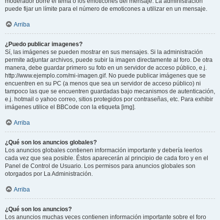
moderador borre el tema o los emoticones del mensaje. La administración
puede fijar un límite para el número de emoticones a utilizar en un mensaje.
Arriba
¿Puedo publicar imagenes?
Sí, las imágenes se pueden mostrar en sus mensajes. Si la administración
permite adjuntar archivos, puede subir la imagen directamente al foro. De otra
manera, debe guardar primero su foto en un servidor de acceso público, e.j.
http://www.ejemplo.com/mi-imagen.gif. No puede publicar imágenes que se
encuentren en su PC (a menos que sea un servidor de acceso público) ni
tampoco las que se encuentren guardadas bajo mecanismos de autenticación,
e.j. hotmail o yahoo correo, sitios protegidos por contraseñas, etc. Para exhibir
imágenes utilice el BBCode con la etiqueta [img].
Arriba
¿Qué son los anuncios globales?
Los anuncios globales contienen información importante y debería leerlos
cada vez que sea posible. Éstos aparecerán al principio de cada foro y en el
Panel de Control de Usuario. Los permisos para anuncios globales son
otorgados por La Administración.
Arriba
¿Qué son los anuncios?
Los anuncios muchas veces contienen información importante sobre el foro