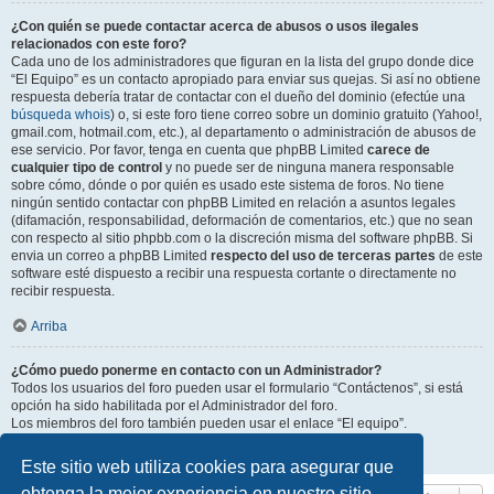
¿Con quién se puede contactar acerca de abusos o usos ilegales
relacionados con este foro?
Cada uno de los administradores que figuran en la lista del grupo donde dice
“El Equipo” es un contacto apropiado para enviar sus quejas. Si así no obtiene
respuesta debería tratar de contactar con el dueño del dominio (efectúe una
búsqueda whois
) o, si este foro tiene correo sobre un dominio gratuito (Yahoo!,
gmail.com, hotmail.com, etc.), al departamento o administración de abusos de
ese servicio. Por favor, tenga en cuenta que phpBB Limited
carece de
cualquier tipo de control
y no puede ser de ninguna manera responsable
sobre cómo, dónde o por quién es usado este sistema de foros. No tiene
ningún sentido contactar con phpBB Limited en relación a asuntos legales
(difamación, responsabilidad, deformación de comentarios, etc.) que no sean
con respecto al sitio phpbb.com o la discreción misma del software phpBB. Si
envia un correo a phpBB Limited
respecto del uso de terceras partes
de este
software esté dispuesto a recibir una respuesta cortante o directamente no
recibir respuesta.
Arriba
¿Cómo puedo ponerme en contacto con un Administrador?
Todos los usuarios del foro pueden usar el formulario “Contáctenos”, si está
opción ha sido habilitada por el Administrador del foro.
Los miembros del foro también pueden usar el enlace “El equipo”.
Arriba
Este sitio web utiliza cookies para asegurar que
obtenga la mejor experiencia en nuestro sitio