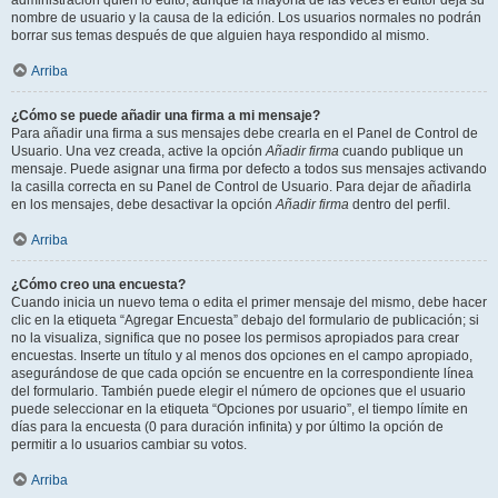
administración quién lo editó, aunque la mayoría de las veces el editor deja su
nombre de usuario y la causa de la edición. Los usuarios normales no podrán
borrar sus temas después de que alguien haya respondido al mismo.
Arriba
¿Cómo se puede añadir una firma a mi mensaje?
Para añadir una firma a sus mensajes debe crearla en el Panel de Control de
Usuario. Una vez creada, active la opción
Añadir firma
cuando publique un
mensaje. Puede asignar una firma por defecto a todos sus mensajes activando
la casilla correcta en su Panel de Control de Usuario. Para dejar de añadirla
en los mensajes, debe desactivar la opción
Añadir firma
dentro del perfil.
Arriba
¿Cómo creo una encuesta?
Cuando inicia un nuevo tema o edita el primer mensaje del mismo, debe hacer
clic en la etiqueta “Agregar Encuesta” debajo del formulario de publicación; si
no la visualiza, significa que no posee los permisos apropiados para crear
encuestas. Inserte un título y al menos dos opciones en el campo apropiado,
asegurándose de que cada opción se encuentre en la correspondiente línea
del formulario. También puede elegir el número de opciones que el usuario
puede seleccionar en la etiqueta “Opciones por usuario”, el tiempo límite en
días para la encuesta (0 para duración infinita) y por último la opción de
permitir a lo usuarios cambiar su votos.
Arriba