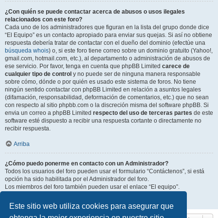
¿Con quién se puede contactar acerca de abusos o usos ilegales
relacionados con este foro?
Cada uno de los administradores que figuran en la lista del grupo donde dice
“El Equipo” es un contacto apropiado para enviar sus quejas. Si así no obtiene
respuesta debería tratar de contactar con el dueño del dominio (efectúe una
búsqueda whois
) o, si este foro tiene correo sobre un dominio gratuito (Yahoo!,
gmail.com, hotmail.com, etc.), al departamento o administración de abusos de
ese servicio. Por favor, tenga en cuenta que phpBB Limited
carece de
cualquier tipo de control
y no puede ser de ninguna manera responsable
sobre cómo, dónde o por quién es usado este sistema de foros. No tiene
ningún sentido contactar con phpBB Limited en relación a asuntos legales
(difamación, responsabilidad, deformación de comentarios, etc.) que no sean
con respecto al sitio phpbb.com o la discreción misma del software phpBB. Si
envia un correo a phpBB Limited
respecto del uso de terceras partes
de este
software esté dispuesto a recibir una respuesta cortante o directamente no
recibir respuesta.
Arriba
¿Cómo puedo ponerme en contacto con un Administrador?
Todos los usuarios del foro pueden usar el formulario “Contáctenos”, si está
opción ha sido habilitada por el Administrador del foro.
Los miembros del foro también pueden usar el enlace “El equipo”.
Arriba
Este sitio web utiliza cookies para asegurar que
obtenga la mejor experiencia en nuestro sitio