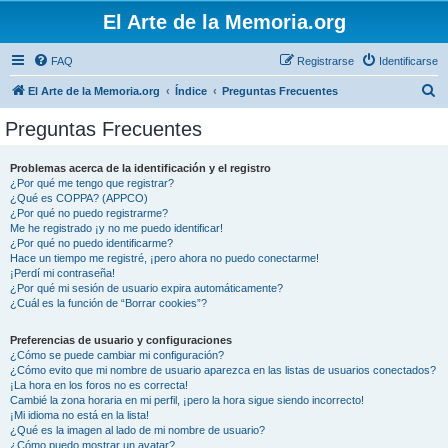
El Arte de la Memoria.org
FAQ
Registrarse
Identificarse
B
El Arte de la Memoria.org
Índice
Preguntas Frecuentes
u
Preguntas Frecuentes
s
c
Problemas acerca de la identificación y el registro
¿Por qué me tengo que registrar?
a
¿Qué es COPPA? (APPCO)
r
¿Por qué no puedo registrarme?
Me he registrado ¡y no me puedo identificar!
¿Por qué no puedo identificarme?
Hace un tiempo me registré, ¡pero ahora no puedo conectarme!
¡Perdí mi contraseña!
¿Por qué mi sesión de usuario expira automáticamente?
¿Cuál es la función de “Borrar cookies”?
Preferencias de usuario y configuraciones
¿Cómo se puede cambiar mi configuración?
¿Cómo evito que mi nombre de usuario aparezca en las listas de usuarios conectados?
¡La hora en los foros no es correcta!
Cambié la zona horaria en mi perfil, ¡pero la hora sigue siendo incorrecto!
¡Mi idioma no está en la lista!
¿Qué es la imagen al lado de mi nombre de usuario?
¿Cómo puedo mostrar un avatar?