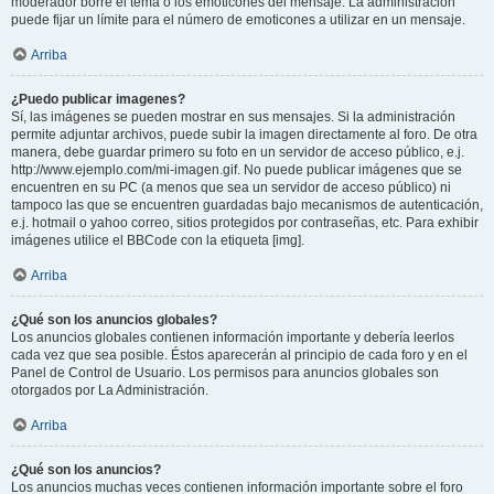
moderador borre el tema o los emoticones del mensaje. La administración
puede fijar un límite para el número de emoticones a utilizar en un mensaje.
Arriba
¿Puedo publicar imagenes?
Sí, las imágenes se pueden mostrar en sus mensajes. Si la administración
permite adjuntar archivos, puede subir la imagen directamente al foro. De otra
manera, debe guardar primero su foto en un servidor de acceso público, e.j.
http://www.ejemplo.com/mi-imagen.gif. No puede publicar imágenes que se
encuentren en su PC (a menos que sea un servidor de acceso público) ni
tampoco las que se encuentren guardadas bajo mecanismos de autenticación,
e.j. hotmail o yahoo correo, sitios protegidos por contraseñas, etc. Para exhibir
imágenes utilice el BBCode con la etiqueta [img].
Arriba
¿Qué son los anuncios globales?
Los anuncios globales contienen información importante y debería leerlos
cada vez que sea posible. Éstos aparecerán al principio de cada foro y en el
Panel de Control de Usuario. Los permisos para anuncios globales son
otorgados por La Administración.
Arriba
¿Qué son los anuncios?
Los anuncios muchas veces contienen información importante sobre el foro