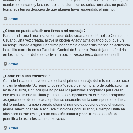
administración quién lo editó, aunque la mayoría de las veces el editor deja su
nombre de usuario y la causa de la edición. Los usuarios normales no podrán
borrar sus temas después de que alguien haya respondido al mismo.
Arriba
¿Cómo se puede añadir una firma a mi mensaje?
Para añadir una firma a sus mensajes debe crearla en el Panel de Control de
Usuario. Una vez creada, active la opción
Añadir firma
cuando publique un
mensaje. Puede asignar una firma por defecto a todos sus mensajes activando
la casilla correcta en su Panel de Control de Usuario. Para dejar de añadirla
en los mensajes, debe desactivar la opción
Añadir firma
dentro del perfil.
Arriba
¿Cómo creo una encuesta?
Cuando inicia un nuevo tema o edita el primer mensaje del mismo, debe hacer
clic en la etiqueta “Agregar Encuesta” debajo del formulario de publicación; si
no la visualiza, significa que no posee los permisos apropiados para crear
encuestas. Inserte un título y al menos dos opciones en el campo apropiado,
asegurándose de que cada opción se encuentre en la correspondiente línea
del formulario. También puede elegir el número de opciones que el usuario
puede seleccionar en la etiqueta “Opciones por usuario”, el tiempo límite en
días para la encuesta (0 para duración infinita) y por último la opción de
permitir a lo usuarios cambiar su votos.
Arriba