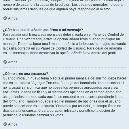
administración quién lo editó, aunque la mayoría de las veces el editor deja su
nombre de usuario y la causa de la edición. Los usuarios normales no podrán
borrar sus temas después de que alguien haya respondido al mismo.
Arriba
¿Cómo se puede añadir una firma a mi mensaje?
Para añadir una firma a sus mensajes debe crearla en el Panel de Control de
Usuario. Una vez creada, active la opción
Añadir firma
cuando publique un
mensaje. Puede asignar una firma por defecto a todos sus mensajes activando
la casilla correcta en su Panel de Control de Usuario. Para dejar de añadirla
en los mensajes, debe desactivar la opción
Añadir firma
dentro del perfil.
Arriba
¿Cómo creo una encuesta?
Cuando inicia un nuevo tema o edita el primer mensaje del mismo, debe hacer
clic en la etiqueta “Agregar Encuesta” debajo del formulario de publicación; si
no la visualiza, significa que no posee los permisos apropiados para crear
encuestas. Inserte un título y al menos dos opciones en el campo apropiado,
asegurándose de que cada opción se encuentre en la correspondiente línea
del formulario. También puede elegir el número de opciones que el usuario
puede seleccionar en la etiqueta “Opciones por usuario”, el tiempo límite en
días para la encuesta (0 para duración infinita) y por último la opción de
permitir a lo usuarios cambiar su votos.
Arriba