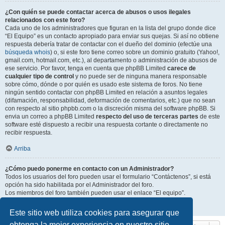
¿Con quién se puede contactar acerca de abusos o usos ilegales
relacionados con este foro?
Cada uno de los administradores que figuran en la lista del grupo donde dice
“El Equipo” es un contacto apropiado para enviar sus quejas. Si así no obtiene
respuesta debería tratar de contactar con el dueño del dominio (efectúe una
búsqueda whois
) o, si este foro tiene correo sobre un dominio gratuito (Yahoo!,
gmail.com, hotmail.com, etc.), al departamento o administración de abusos de
ese servicio. Por favor, tenga en cuenta que phpBB Limited
carece de
cualquier tipo de control
y no puede ser de ninguna manera responsable
sobre cómo, dónde o por quién es usado este sistema de foros. No tiene
ningún sentido contactar con phpBB Limited en relación a asuntos legales
(difamación, responsabilidad, deformación de comentarios, etc.) que no sean
con respecto al sitio phpbb.com o la discreción misma del software phpBB. Si
envia un correo a phpBB Limited
respecto del uso de terceras partes
de este
software esté dispuesto a recibir una respuesta cortante o directamente no
recibir respuesta.
Arriba
¿Cómo puedo ponerme en contacto con un Administrador?
Todos los usuarios del foro pueden usar el formulario “Contáctenos”, si está
opción ha sido habilitada por el Administrador del foro.
Los miembros del foro también pueden usar el enlace “El equipo”.
Arriba
Este sitio web utiliza cookies para asegurar que
obtenga la mejor experiencia en nuestro sitio