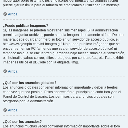
moderador borre el tema o los emoticones del mensaje. La administración
puede fijar un límite para el número de emoticones a utilizar en un mensaje.
Arriba
¿Puedo publicar imagenes?
Sí, las imágenes se pueden mostrar en sus mensajes. Si la administración
permite adjuntar archivos, puede subir la imagen directamente al foro. De otra
manera, debe guardar primero su foto en un servidor de acceso público, e.j.
http://www.ejemplo.com/mi-imagen.gif. No puede publicar imágenes que se
encuentren en su PC (a menos que sea un servidor de acceso público) ni
tampoco las que se encuentren guardadas bajo mecanismos de autenticación,
e.j. hotmail o yahoo correo, sitios protegidos por contraseñas, etc. Para exhibir
imágenes utilice el BBCode con la etiqueta [img].
Arriba
¿Qué son los anuncios globales?
Los anuncios globales contienen información importante y debería leerlos
cada vez que sea posible. Éstos aparecerán al principio de cada foro y en el
Panel de Control de Usuario. Los permisos para anuncios globales son
otorgados por La Administración.
Arriba
¿Qué son los anuncios?
Los anuncios muchas veces contienen información importante sobre el foro