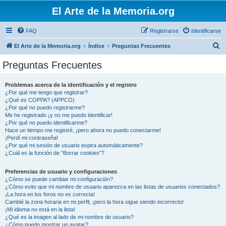
El Arte de la Memoria.org
FAQ
Registrarse
Identificarse
B
El Arte de la Memoria.org
Índice
Preguntas Frecuentes
u
Preguntas Frecuentes
s
c
Problemas acerca de la identificación y el registro
¿Por qué me tengo que registrar?
a
¿Qué es COPPA? (APPCO)
r
¿Por qué no puedo registrarme?
Me he registrado ¡y no me puedo identificar!
¿Por qué no puedo identificarme?
Hace un tiempo me registré, ¡pero ahora no puedo conectarme!
¡Perdí mi contraseña!
¿Por qué mi sesión de usuario expira automáticamente?
¿Cuál es la función de “Borrar cookies”?
Preferencias de usuario y configuraciones
¿Cómo se puede cambiar mi configuración?
¿Cómo evito que mi nombre de usuario aparezca en las listas de usuarios conectados?
¡La hora en los foros no es correcta!
Cambié la zona horaria en mi perfil, ¡pero la hora sigue siendo incorrecto!
¡Mi idioma no está en la lista!
¿Qué es la imagen al lado de mi nombre de usuario?
¿Cómo puedo mostrar un avatar?