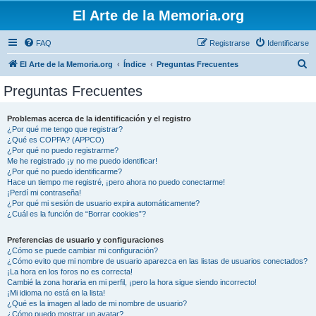
El Arte de la Memoria.org
FAQ
Registrarse
Identificarse
B
El Arte de la Memoria.org
Índice
Preguntas Frecuentes
u
Preguntas Frecuentes
s
c
Problemas acerca de la identificación y el registro
¿Por qué me tengo que registrar?
a
¿Qué es COPPA? (APPCO)
r
¿Por qué no puedo registrarme?
Me he registrado ¡y no me puedo identificar!
¿Por qué no puedo identificarme?
Hace un tiempo me registré, ¡pero ahora no puedo conectarme!
¡Perdí mi contraseña!
¿Por qué mi sesión de usuario expira automáticamente?
¿Cuál es la función de “Borrar cookies”?
Preferencias de usuario y configuraciones
¿Cómo se puede cambiar mi configuración?
¿Cómo evito que mi nombre de usuario aparezca en las listas de usuarios conectados?
¡La hora en los foros no es correcta!
Cambié la zona horaria en mi perfil, ¡pero la hora sigue siendo incorrecto!
¡Mi idioma no está en la lista!
¿Qué es la imagen al lado de mi nombre de usuario?
¿Cómo puedo mostrar un avatar?