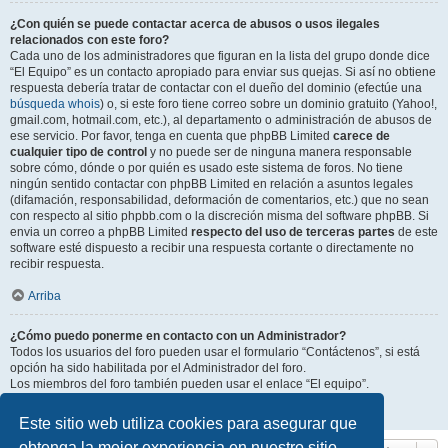
¿Con quién se puede contactar acerca de abusos o usos ilegales
relacionados con este foro?
Cada uno de los administradores que figuran en la lista del grupo donde dice
“El Equipo” es un contacto apropiado para enviar sus quejas. Si así no obtiene
respuesta debería tratar de contactar con el dueño del dominio (efectúe una
búsqueda whois
) o, si este foro tiene correo sobre un dominio gratuito (Yahoo!,
gmail.com, hotmail.com, etc.), al departamento o administración de abusos de
ese servicio. Por favor, tenga en cuenta que phpBB Limited
carece de
cualquier tipo de control
y no puede ser de ninguna manera responsable
sobre cómo, dónde o por quién es usado este sistema de foros. No tiene
ningún sentido contactar con phpBB Limited en relación a asuntos legales
(difamación, responsabilidad, deformación de comentarios, etc.) que no sean
con respecto al sitio phpbb.com o la discreción misma del software phpBB. Si
envia un correo a phpBB Limited
respecto del uso de terceras partes
de este
software esté dispuesto a recibir una respuesta cortante o directamente no
recibir respuesta.
Arriba
¿Cómo puedo ponerme en contacto con un Administrador?
Todos los usuarios del foro pueden usar el formulario “Contáctenos”, si está
opción ha sido habilitada por el Administrador del foro.
Los miembros del foro también pueden usar el enlace “El equipo”.
Arriba
Este sitio web utiliza cookies para asegurar que
obtenga la mejor experiencia en nuestro sitio