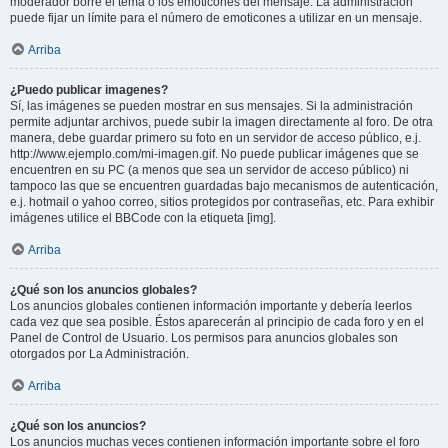
moderador borre el tema o los emoticones del mensaje. La administración
puede fijar un límite para el número de emoticones a utilizar en un mensaje.
Arriba
¿Puedo publicar imagenes?
Sí, las imágenes se pueden mostrar en sus mensajes. Si la administración
permite adjuntar archivos, puede subir la imagen directamente al foro. De otra
manera, debe guardar primero su foto en un servidor de acceso público, e.j.
http://www.ejemplo.com/mi-imagen.gif. No puede publicar imágenes que se
encuentren en su PC (a menos que sea un servidor de acceso público) ni
tampoco las que se encuentren guardadas bajo mecanismos de autenticación,
e.j. hotmail o yahoo correo, sitios protegidos por contraseñas, etc. Para exhibir
imágenes utilice el BBCode con la etiqueta [img].
Arriba
¿Qué son los anuncios globales?
Los anuncios globales contienen información importante y debería leerlos
cada vez que sea posible. Éstos aparecerán al principio de cada foro y en el
Panel de Control de Usuario. Los permisos para anuncios globales son
otorgados por La Administración.
Arriba
¿Qué son los anuncios?
Los anuncios muchas veces contienen información importante sobre el foro