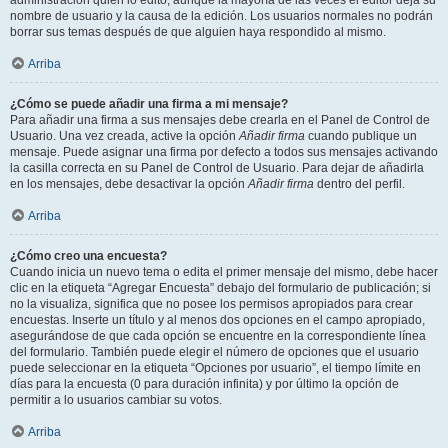
administración quién lo editó, aunque la mayoría de las veces el editor deja su
nombre de usuario y la causa de la edición. Los usuarios normales no podrán
borrar sus temas después de que alguien haya respondido al mismo.
Arriba
¿Cómo se puede añadir una firma a mi mensaje?
Para añadir una firma a sus mensajes debe crearla en el Panel de Control de
Usuario. Una vez creada, active la opción
Añadir firma
cuando publique un
mensaje. Puede asignar una firma por defecto a todos sus mensajes activando
la casilla correcta en su Panel de Control de Usuario. Para dejar de añadirla
en los mensajes, debe desactivar la opción
Añadir firma
dentro del perfil.
Arriba
¿Cómo creo una encuesta?
Cuando inicia un nuevo tema o edita el primer mensaje del mismo, debe hacer
clic en la etiqueta “Agregar Encuesta” debajo del formulario de publicación; si
no la visualiza, significa que no posee los permisos apropiados para crear
encuestas. Inserte un título y al menos dos opciones en el campo apropiado,
asegurándose de que cada opción se encuentre en la correspondiente línea
del formulario. También puede elegir el número de opciones que el usuario
puede seleccionar en la etiqueta “Opciones por usuario”, el tiempo límite en
días para la encuesta (0 para duración infinita) y por último la opción de
permitir a lo usuarios cambiar su votos.
Arriba