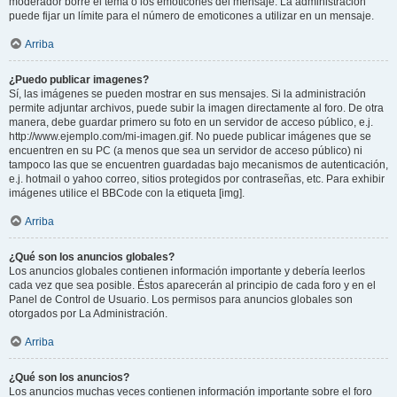
moderador borre el tema o los emoticones del mensaje. La administración
puede fijar un límite para el número de emoticones a utilizar en un mensaje.
Arriba
¿Puedo publicar imagenes?
Sí, las imágenes se pueden mostrar en sus mensajes. Si la administración
permite adjuntar archivos, puede subir la imagen directamente al foro. De otra
manera, debe guardar primero su foto en un servidor de acceso público, e.j.
http://www.ejemplo.com/mi-imagen.gif. No puede publicar imágenes que se
encuentren en su PC (a menos que sea un servidor de acceso público) ni
tampoco las que se encuentren guardadas bajo mecanismos de autenticación,
e.j. hotmail o yahoo correo, sitios protegidos por contraseñas, etc. Para exhibir
imágenes utilice el BBCode con la etiqueta [img].
Arriba
¿Qué son los anuncios globales?
Los anuncios globales contienen información importante y debería leerlos
cada vez que sea posible. Éstos aparecerán al principio de cada foro y en el
Panel de Control de Usuario. Los permisos para anuncios globales son
otorgados por La Administración.
Arriba
¿Qué son los anuncios?
Los anuncios muchas veces contienen información importante sobre el foro