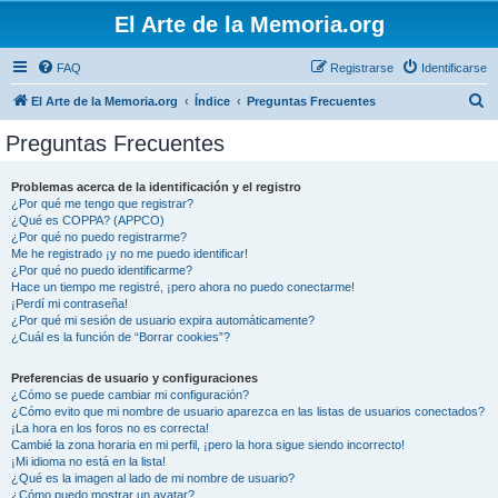
El Arte de la Memoria.org
FAQ
Registrarse
Identificarse
B
El Arte de la Memoria.org
Índice
Preguntas Frecuentes
u
Preguntas Frecuentes
s
c
Problemas acerca de la identificación y el registro
¿Por qué me tengo que registrar?
a
¿Qué es COPPA? (APPCO)
r
¿Por qué no puedo registrarme?
Me he registrado ¡y no me puedo identificar!
¿Por qué no puedo identificarme?
Hace un tiempo me registré, ¡pero ahora no puedo conectarme!
¡Perdí mi contraseña!
¿Por qué mi sesión de usuario expira automáticamente?
¿Cuál es la función de “Borrar cookies”?
Preferencias de usuario y configuraciones
¿Cómo se puede cambiar mi configuración?
¿Cómo evito que mi nombre de usuario aparezca en las listas de usuarios conectados?
¡La hora en los foros no es correcta!
Cambié la zona horaria en mi perfil, ¡pero la hora sigue siendo incorrecto!
¡Mi idioma no está en la lista!
¿Qué es la imagen al lado de mi nombre de usuario?
¿Cómo puedo mostrar un avatar?