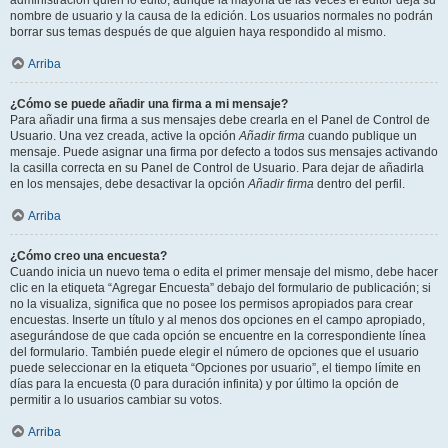
administración quién lo editó, aunque la mayoría de las veces el editor deja su
nombre de usuario y la causa de la edición. Los usuarios normales no podrán
borrar sus temas después de que alguien haya respondido al mismo.
Arriba
¿Cómo se puede añadir una firma a mi mensaje?
Para añadir una firma a sus mensajes debe crearla en el Panel de Control de
Usuario. Una vez creada, active la opción
Añadir firma
cuando publique un
mensaje. Puede asignar una firma por defecto a todos sus mensajes activando
la casilla correcta en su Panel de Control de Usuario. Para dejar de añadirla
en los mensajes, debe desactivar la opción
Añadir firma
dentro del perfil.
Arriba
¿Cómo creo una encuesta?
Cuando inicia un nuevo tema o edita el primer mensaje del mismo, debe hacer
clic en la etiqueta “Agregar Encuesta” debajo del formulario de publicación; si
no la visualiza, significa que no posee los permisos apropiados para crear
encuestas. Inserte un título y al menos dos opciones en el campo apropiado,
asegurándose de que cada opción se encuentre en la correspondiente línea
del formulario. También puede elegir el número de opciones que el usuario
puede seleccionar en la etiqueta “Opciones por usuario”, el tiempo límite en
días para la encuesta (0 para duración infinita) y por último la opción de
permitir a lo usuarios cambiar su votos.
Arriba