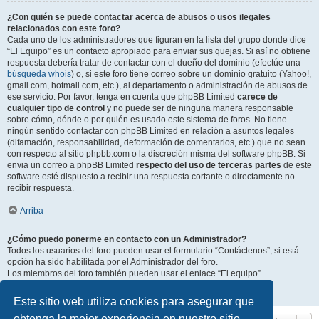
¿Con quién se puede contactar acerca de abusos o usos ilegales
relacionados con este foro?
Cada uno de los administradores que figuran en la lista del grupo donde dice
“El Equipo” es un contacto apropiado para enviar sus quejas. Si así no obtiene
respuesta debería tratar de contactar con el dueño del dominio (efectúe una
búsqueda whois
) o, si este foro tiene correo sobre un dominio gratuito (Yahoo!,
gmail.com, hotmail.com, etc.), al departamento o administración de abusos de
ese servicio. Por favor, tenga en cuenta que phpBB Limited
carece de
cualquier tipo de control
y no puede ser de ninguna manera responsable
sobre cómo, dónde o por quién es usado este sistema de foros. No tiene
ningún sentido contactar con phpBB Limited en relación a asuntos legales
(difamación, responsabilidad, deformación de comentarios, etc.) que no sean
con respecto al sitio phpbb.com o la discreción misma del software phpBB. Si
envia un correo a phpBB Limited
respecto del uso de terceras partes
de este
software esté dispuesto a recibir una respuesta cortante o directamente no
recibir respuesta.
Arriba
¿Cómo puedo ponerme en contacto con un Administrador?
Todos los usuarios del foro pueden usar el formulario “Contáctenos”, si está
opción ha sido habilitada por el Administrador del foro.
Los miembros del foro también pueden usar el enlace “El equipo”.
Arriba
Este sitio web utiliza cookies para asegurar que
obtenga la mejor experiencia en nuestro sitio