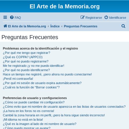
El Arte de la Memoria.org
FAQ
Registrarse
Identificarse
B
El Arte de la Memoria.org
Índice
Preguntas Frecuentes
u
Preguntas Frecuentes
s
c
Problemas acerca de la identificación y el registro
¿Por qué me tengo que registrar?
a
¿Qué es COPPA? (APPCO)
r
¿Por qué no puedo registrarme?
Me he registrado ¡y no me puedo identificar!
¿Por qué no puedo identificarme?
Hace un tiempo me registré, ¡pero ahora no puedo conectarme!
¡Perdí mi contraseña!
¿Por qué mi sesión de usuario expira automáticamente?
¿Cuál es la función de “Borrar cookies”?
Preferencias de usuario y configuraciones
¿Cómo se puede cambiar mi configuración?
¿Cómo evito que mi nombre de usuario aparezca en las listas de usuarios conectados?
¡La hora en los foros no es correcta!
Cambié la zona horaria en mi perfil, ¡pero la hora sigue siendo incorrecto!
¡Mi idioma no está en la lista!
¿Qué es la imagen al lado de mi nombre de usuario?
¿Cómo puedo mostrar un avatar?