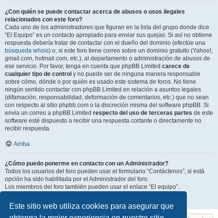
¿Con quién se puede contactar acerca de abusos o usos ilegales
relacionados con este foro?
Cada uno de los administradores que figuran en la lista del grupo donde dice
“El Equipo” es un contacto apropiado para enviar sus quejas. Si así no obtiene
respuesta debería tratar de contactar con el dueño del dominio (efectúe una
búsqueda whois
) o, si este foro tiene correo sobre un dominio gratuito (Yahoo!,
gmail.com, hotmail.com, etc.), al departamento o administración de abusos de
ese servicio. Por favor, tenga en cuenta que phpBB Limited
carece de
cualquier tipo de control
y no puede ser de ninguna manera responsable
sobre cómo, dónde o por quién es usado este sistema de foros. No tiene
ningún sentido contactar con phpBB Limited en relación a asuntos legales
(difamación, responsabilidad, deformación de comentarios, etc.) que no sean
con respecto al sitio phpbb.com o la discreción misma del software phpBB. Si
envia un correo a phpBB Limited
respecto del uso de terceras partes
de este
software esté dispuesto a recibir una respuesta cortante o directamente no
recibir respuesta.
Arriba
¿Cómo puedo ponerme en contacto con un Administrador?
Todos los usuarios del foro pueden usar el formulario “Contáctenos”, si está
opción ha sido habilitada por el Administrador del foro.
Los miembros del foro también pueden usar el enlace “El equipo”.
Arriba
Este sitio web utiliza cookies para asegurar que
obtenga la mejor experiencia en nuestro sitio