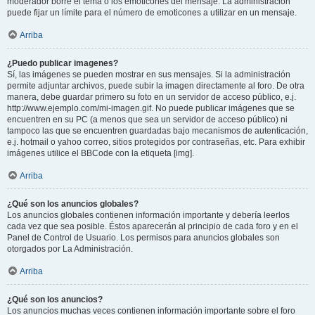
moderador borre el tema o los emoticones del mensaje. La administración
puede fijar un límite para el número de emoticones a utilizar en un mensaje.
Arriba
¿Puedo publicar imagenes?
Sí, las imágenes se pueden mostrar en sus mensajes. Si la administración
permite adjuntar archivos, puede subir la imagen directamente al foro. De otra
manera, debe guardar primero su foto en un servidor de acceso público, e.j.
http://www.ejemplo.com/mi-imagen.gif. No puede publicar imágenes que se
encuentren en su PC (a menos que sea un servidor de acceso público) ni
tampoco las que se encuentren guardadas bajo mecanismos de autenticación,
e.j. hotmail o yahoo correo, sitios protegidos por contraseñas, etc. Para exhibir
imágenes utilice el BBCode con la etiqueta [img].
Arriba
¿Qué son los anuncios globales?
Los anuncios globales contienen información importante y debería leerlos
cada vez que sea posible. Éstos aparecerán al principio de cada foro y en el
Panel de Control de Usuario. Los permisos para anuncios globales son
otorgados por La Administración.
Arriba
¿Qué son los anuncios?
Los anuncios muchas veces contienen información importante sobre el foro