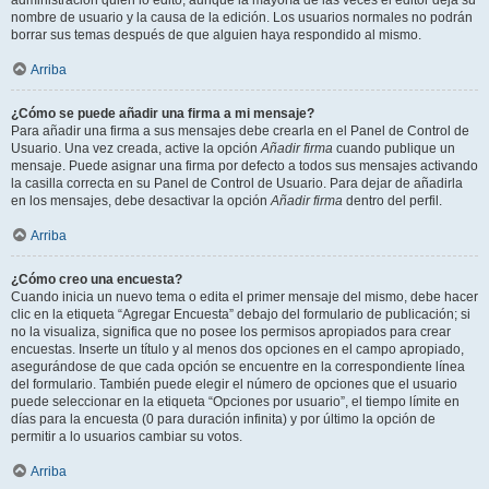
administración quién lo editó, aunque la mayoría de las veces el editor deja su
nombre de usuario y la causa de la edición. Los usuarios normales no podrán
borrar sus temas después de que alguien haya respondido al mismo.
Arriba
¿Cómo se puede añadir una firma a mi mensaje?
Para añadir una firma a sus mensajes debe crearla en el Panel de Control de
Usuario. Una vez creada, active la opción
Añadir firma
cuando publique un
mensaje. Puede asignar una firma por defecto a todos sus mensajes activando
la casilla correcta en su Panel de Control de Usuario. Para dejar de añadirla
en los mensajes, debe desactivar la opción
Añadir firma
dentro del perfil.
Arriba
¿Cómo creo una encuesta?
Cuando inicia un nuevo tema o edita el primer mensaje del mismo, debe hacer
clic en la etiqueta “Agregar Encuesta” debajo del formulario de publicación; si
no la visualiza, significa que no posee los permisos apropiados para crear
encuestas. Inserte un título y al menos dos opciones en el campo apropiado,
asegurándose de que cada opción se encuentre en la correspondiente línea
del formulario. También puede elegir el número de opciones que el usuario
puede seleccionar en la etiqueta “Opciones por usuario”, el tiempo límite en
días para la encuesta (0 para duración infinita) y por último la opción de
permitir a lo usuarios cambiar su votos.
Arriba