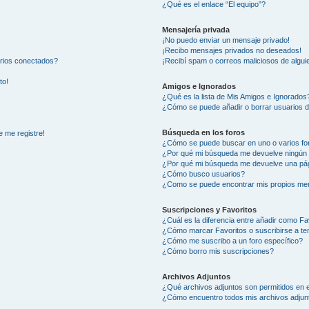
¿Qué es el enlace “El equipo”?
Mensajería privada
¡No puedo enviar un mensaje privado!
¡Recibo mensajes privados no deseados!
arios conectados?
¡Recibí spam o correos maliciosos de alguie
to!
Amigos e Ignorados
¿Qué es la lista de Mis Amigos e Ignorados
¿Cómo se puede añadir o borrar usuarios d
Búsqueda en los foros
e me registre!
¿Cómo se puede buscar en uno o varios fo
¿Por qué mi búsqueda me devuelve ningún 
¿Por qué mi búsqueda me devuelve una pág
¿Cómo busco usuarios?
¿Como se puede encontrar mis propios me
Suscripciones y Favoritos
¿Cuál es la diferencia entre añadir como Fa
¿Cómo marcar Favoritos o suscribirse a t
¿Cómo me suscribo a un foro específico?
¿Cómo borro mis suscripciones?
Archivos Adjuntos
¿Qué archivos adjuntos son permitidos en e
¿Cómo encuentro todos mis archivos adjun