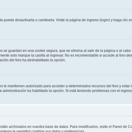
 puede desactivarla o cambiarla. Visite la página de ingreso (login) y haga clic 
os se guardan en una cookie segura, que se elimina al salir de la página o al cab
ente solo marque la casilla al ingresar. No es recomendable si accede al foro des
tración del foro ha deshabilitado la opción.
les le mantienen autorizado para acceder a determinados recursos del foro y estar
 la administración ha habilitado la opción. Si está teniendo problemas con el ingres
 están archivados en nuestra base de datos. Para modificarlos, visite el Panel de 
 sistema le permitirá cambiar sus datos y preferencias.