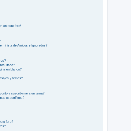
n en este foro!
?
e mi lista de Amigos e Ignorados?
ros?
resultado?
ina en blanco?
nsajes y temas?
vorito y suscribirme a un tema?
emas específicos?
ste foro?
tos?