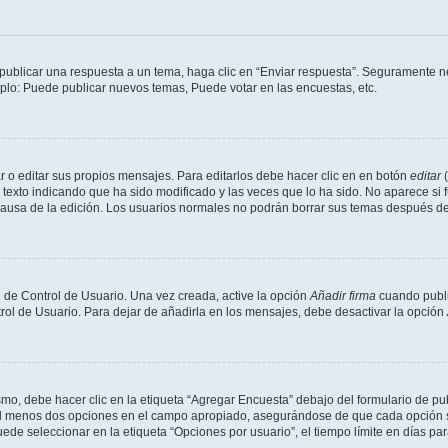
publicar una respuesta a un tema, haga clic en “Enviar respuesta”. Seguramente ne
mplo: Puede publicar nuevos temas, Puede votar en las encuestas, etc.
 o editar sus propios mensajes. Para editarlos debe hacer clic en en botón
editar
(
texto indicando que ha sido modificado y las veces que lo ha sido. No aparece si 
a causa de la edición. Los usuarios normales no podrán borrar sus temas después 
 de Control de Usuario. Una vez creada, active la opción
Añadir firma
cuando publi
trol de Usuario. Para dejar de añadirla en los mensajes, debe desactivar la opción
o, debe hacer clic en la etiqueta “Agregar Encuesta” debajo del formulario de publi
 al menos dos opciones en el campo apropiado, asegurándose de que cada opción se
 seleccionar en la etiqueta “Opciones por usuario”, el tiempo límite en días para 