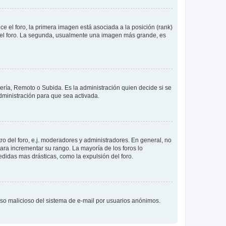
 el foro, la primera imagen está asociada a la posición (rank)
 del foro. La segunda, usualmente una imagen más grande, es
lería, Remoto o Subida. Es la administración quien decide si se
ministración para que sea activada.
o del foro, e.j. moderadores y administradores. En general, no
ara incrementar su rango. La mayoría de los foros lo
didas mas drásticas, como la expulsión del foro.
l uso malicioso del sistema de e-mail por usuarios anónimos.