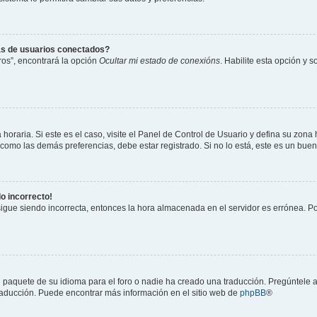
as de usuarios conectados?
os”, encontrará la opción
Ocultar mi estado de conexións
. Habilite esta opción y 
horaria. Si este es el caso, visite el Panel de Control de Usuario y defina su zona
 como las demás preferencias, debe estar registrado. Si no lo está, este es un bu
do incorrecto!
 sigue siendo incorrecta, entonces la hora almacenada en el servidor es errónea. P
 paquete de su idioma para el foro o nadie ha creado una traducción. Pregúntele a
 traducción. Puede encontrar más información en el sitio web de
phpBB
®