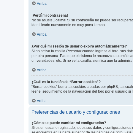
Arriba
¡Perdí mi contraseña!
No se asuste, ¡calma! Si su contraseña no puede ser recuperada
identificado nuevamente en muy poco tiempo.
Arriba
¿Por qué mi sesión de usuario expira automáticamente?
Si no activa la casilla
Recordar
cuando ingresa al foro, sus dat
por otra persona. Para que el sistema le reconozca automáticam
universidades, etc. Si no ve la casilla, significa que la adminis
Arriba
¿Cuál es la función de “Borrar cookies”?
“Borrar cookies” borra las cookies creadas por phpBB, las cua
leer el seguimiento de la navegación del foro por el usuario si
Arriba
Preferencias de usuario y configuraciones
¿Cómo se puede cambiar mi configuración?
Si es un usuario registrado, todos sus datos y configuraciones
se encuentra en la parte superior de las páginas del foro. Este