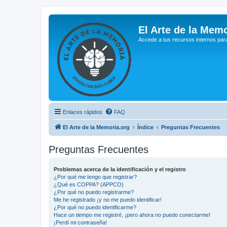
El Arte de la Memo
Accede a tus recursos internos par
Enlaces rápidos
FAQ
El Arte de la Memoria.org
Índice
Preguntas Frecuentes
Preguntas Frecuentes
Problemas acerca de la identificación y el registro
¿Por qué me tengo que registrar?
¿Qué es COPPA? (APPCO)
¿Por qué no puedo registrarme?
Me he registrado ¡y no me puedo identificar!
¿Por qué no puedo identificarme?
Hace un tiempo me registré, ¡pero ahora no puedo conectarme!
¡Perdí mi contraseña!