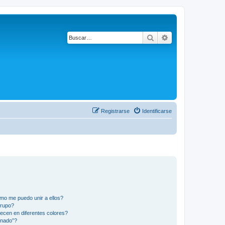
Buscar
Búsqueda avanza
Registrarse
Identificarse
mo me puedo unir a ellos?
Grupo?
ecen en diferentes colores?
inado”?