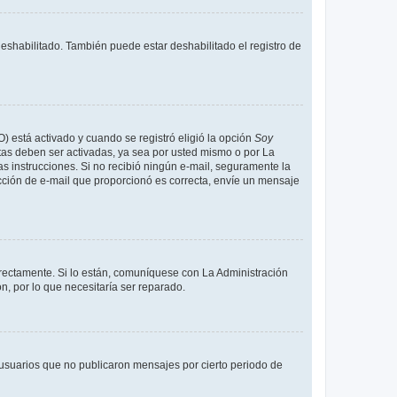
deshabilitado. También puede estar deshabilitado el registro de
O) está activado y cuando se registró eligió la opción
Soy
tas deben ser activadas, ya sea por usted mismo o por La
 las instrucciones. Si no recibió ningún e-mail, seguramente la
rección de e-mail que proporcionó es correcta, envíe un mensaje
rrectamente. Si lo están, comuníquese con La Administración
n, por lo que necesitaría ser reparado.
usuarios que no publicaron mensajes por cierto periodo de