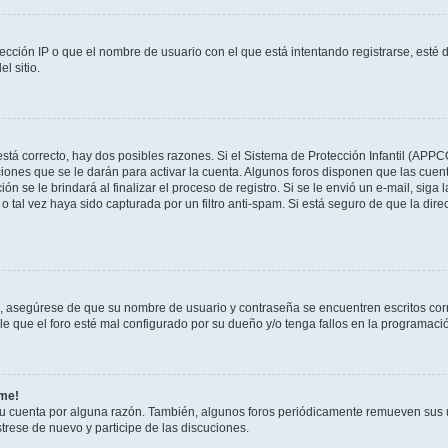
ección IP o que el nombre de usuario con el que está intentando registrarse, esté 
l sitio.
stá correcto, hay dos posibles razones. Si el Sistema de Protección Infantil (APPC
iones que se le darán para activar la cuenta. Algunos foros disponen que las cuen
ón se le brindará al finalizar el proceso de registro. Si se le envió un e-mail, siga
o tal vez haya sido capturada por un filtro anti-spam. Si está seguro de que la di
o, asegúrese de que su nombre de usuario y contraseña se encuentren escritos co
 que el foro esté mal configurado por su dueño y/o tenga fallos en la programació
rme!
su cuenta por alguna razón. También, algunos foros periódicamente remueven sus 
strese de nuevo y participe de las discuciones.