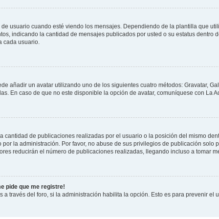
suario cuando esté viendo los mensajes. Dependiendo de la plantilla que utilice
ntos, indicando la cantidad de mensajes publicados por usted o su estatus dentro
a cada usuario.
ede añadir un avatar utilizando uno de los siguientes cuatro métodos: Gravatar, Ga
s. En caso de que no este disponible la opción de avatar, comuníquese con La Ad
cantidad de publicaciones realizadas por el usuario o la posición del mismo dentr
r la administración. Por favor, no abuse de sus privilegios de publicación solo p
ores reducirán el número de publicaciones realizadas, llegando incluso a tomar me
me pide que me registre!
 a través del foro, si la administración habilita la opción. Esto es para prevenir e