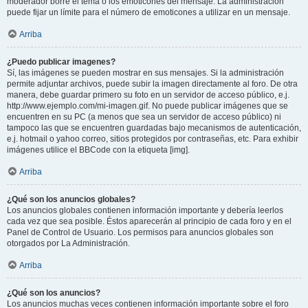
moderador borre el tema o los emoticones del mensaje. La administración
puede fijar un límite para el número de emoticones a utilizar en un mensaje.
Arriba
¿Puedo publicar imagenes?
Sí, las imágenes se pueden mostrar en sus mensajes. Si la administración
permite adjuntar archivos, puede subir la imagen directamente al foro. De otra
manera, debe guardar primero su foto en un servidor de acceso público, e.j.
http://www.ejemplo.com/mi-imagen.gif. No puede publicar imágenes que se
encuentren en su PC (a menos que sea un servidor de acceso público) ni
tampoco las que se encuentren guardadas bajo mecanismos de autenticación,
e.j. hotmail o yahoo correo, sitios protegidos por contraseñas, etc. Para exhibir
imágenes utilice el BBCode con la etiqueta [img].
Arriba
¿Qué son los anuncios globales?
Los anuncios globales contienen información importante y debería leerlos
cada vez que sea posible. Éstos aparecerán al principio de cada foro y en el
Panel de Control de Usuario. Los permisos para anuncios globales son
otorgados por La Administración.
Arriba
¿Qué son los anuncios?
Los anuncios muchas veces contienen información importante sobre el foro