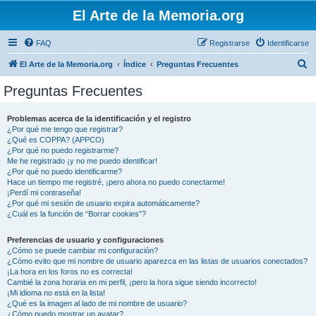
El Arte de la Memoria.org
FAQ
Registrarse
Identificarse
B
El Arte de la Memoria.org
Índice
Preguntas Frecuentes
u
Preguntas Frecuentes
s
c
Problemas acerca de la identificación y el registro
¿Por qué me tengo que registrar?
a
¿Qué es COPPA? (APPCO)
r
¿Por qué no puedo registrarme?
Me he registrado ¡y no me puedo identificar!
¿Por qué no puedo identificarme?
Hace un tiempo me registré, ¡pero ahora no puedo conectarme!
¡Perdí mi contraseña!
¿Por qué mi sesión de usuario expira automáticamente?
¿Cuál es la función de “Borrar cookies”?
Preferencias de usuario y configuraciones
¿Cómo se puede cambiar mi configuración?
¿Cómo evito que mi nombre de usuario aparezca en las listas de usuarios conectados?
¡La hora en los foros no es correcta!
Cambié la zona horaria en mi perfil, ¡pero la hora sigue siendo incorrecto!
¡Mi idioma no está en la lista!
¿Qué es la imagen al lado de mi nombre de usuario?
¿Cómo puedo mostrar un avatar?