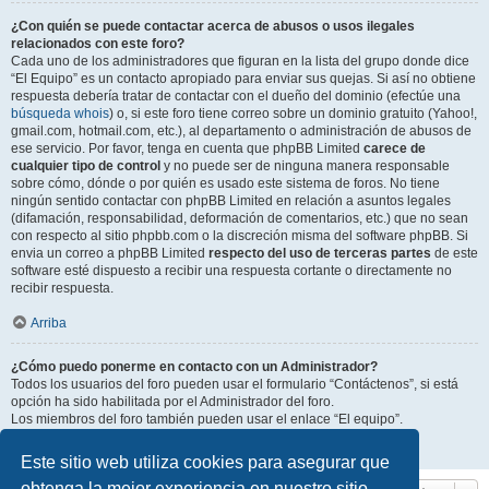
¿Con quién se puede contactar acerca de abusos o usos ilegales
relacionados con este foro?
Cada uno de los administradores que figuran en la lista del grupo donde dice
“El Equipo” es un contacto apropiado para enviar sus quejas. Si así no obtiene
respuesta debería tratar de contactar con el dueño del dominio (efectúe una
búsqueda whois
) o, si este foro tiene correo sobre un dominio gratuito (Yahoo!,
gmail.com, hotmail.com, etc.), al departamento o administración de abusos de
ese servicio. Por favor, tenga en cuenta que phpBB Limited
carece de
cualquier tipo de control
y no puede ser de ninguna manera responsable
sobre cómo, dónde o por quién es usado este sistema de foros. No tiene
ningún sentido contactar con phpBB Limited en relación a asuntos legales
(difamación, responsabilidad, deformación de comentarios, etc.) que no sean
con respecto al sitio phpbb.com o la discreción misma del software phpBB. Si
envia un correo a phpBB Limited
respecto del uso de terceras partes
de este
software esté dispuesto a recibir una respuesta cortante o directamente no
recibir respuesta.
Arriba
¿Cómo puedo ponerme en contacto con un Administrador?
Todos los usuarios del foro pueden usar el formulario “Contáctenos”, si está
opción ha sido habilitada por el Administrador del foro.
Los miembros del foro también pueden usar el enlace “El equipo”.
Arriba
Este sitio web utiliza cookies para asegurar que
obtenga la mejor experiencia en nuestro sitio