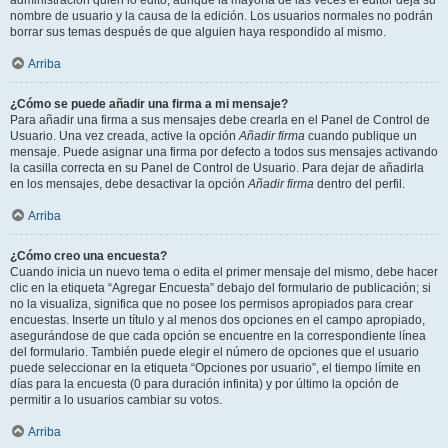
administración quién lo editó, aunque la mayoría de las veces el editor deja su
nombre de usuario y la causa de la edición. Los usuarios normales no podrán
borrar sus temas después de que alguien haya respondido al mismo.
Arriba
¿Cómo se puede añadir una firma a mi mensaje?
Para añadir una firma a sus mensajes debe crearla en el Panel de Control de
Usuario. Una vez creada, active la opción
Añadir firma
cuando publique un
mensaje. Puede asignar una firma por defecto a todos sus mensajes activando
la casilla correcta en su Panel de Control de Usuario. Para dejar de añadirla
en los mensajes, debe desactivar la opción
Añadir firma
dentro del perfil.
Arriba
¿Cómo creo una encuesta?
Cuando inicia un nuevo tema o edita el primer mensaje del mismo, debe hacer
clic en la etiqueta “Agregar Encuesta” debajo del formulario de publicación; si
no la visualiza, significa que no posee los permisos apropiados para crear
encuestas. Inserte un título y al menos dos opciones en el campo apropiado,
asegurándose de que cada opción se encuentre en la correspondiente línea
del formulario. También puede elegir el número de opciones que el usuario
puede seleccionar en la etiqueta “Opciones por usuario”, el tiempo límite en
días para la encuesta (0 para duración infinita) y por último la opción de
permitir a lo usuarios cambiar su votos.
Arriba