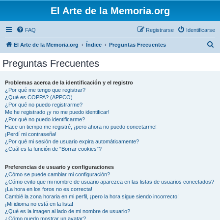
El Arte de la Memoria.org
FAQ
Registrarse
Identificarse
B
El Arte de la Memoria.org
Índice
Preguntas Frecuentes
u
Preguntas Frecuentes
s
c
Problemas acerca de la identificación y el registro
¿Por qué me tengo que registrar?
a
¿Qué es COPPA? (APPCO)
r
¿Por qué no puedo registrarme?
Me he registrado ¡y no me puedo identificar!
¿Por qué no puedo identificarme?
Hace un tiempo me registré, ¡pero ahora no puedo conectarme!
¡Perdí mi contraseña!
¿Por qué mi sesión de usuario expira automáticamente?
¿Cuál es la función de “Borrar cookies”?
Preferencias de usuario y configuraciones
¿Cómo se puede cambiar mi configuración?
¿Cómo evito que mi nombre de usuario aparezca en las listas de usuarios conectados?
¡La hora en los foros no es correcta!
Cambié la zona horaria en mi perfil, ¡pero la hora sigue siendo incorrecto!
¡Mi idioma no está en la lista!
¿Qué es la imagen al lado de mi nombre de usuario?
¿Cómo puedo mostrar un avatar?