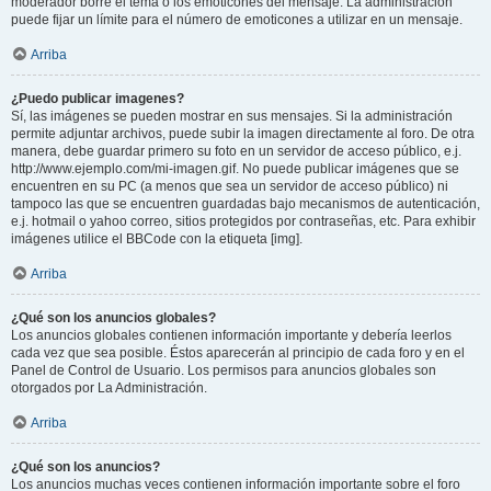
moderador borre el tema o los emoticones del mensaje. La administración
puede fijar un límite para el número de emoticones a utilizar en un mensaje.
Arriba
¿Puedo publicar imagenes?
Sí, las imágenes se pueden mostrar en sus mensajes. Si la administración
permite adjuntar archivos, puede subir la imagen directamente al foro. De otra
manera, debe guardar primero su foto en un servidor de acceso público, e.j.
http://www.ejemplo.com/mi-imagen.gif. No puede publicar imágenes que se
encuentren en su PC (a menos que sea un servidor de acceso público) ni
tampoco las que se encuentren guardadas bajo mecanismos de autenticación,
e.j. hotmail o yahoo correo, sitios protegidos por contraseñas, etc. Para exhibir
imágenes utilice el BBCode con la etiqueta [img].
Arriba
¿Qué son los anuncios globales?
Los anuncios globales contienen información importante y debería leerlos
cada vez que sea posible. Éstos aparecerán al principio de cada foro y en el
Panel de Control de Usuario. Los permisos para anuncios globales son
otorgados por La Administración.
Arriba
¿Qué son los anuncios?
Los anuncios muchas veces contienen información importante sobre el foro