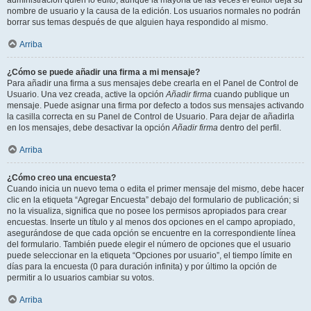
administración quién lo editó, aunque la mayoría de las veces el editor deja su
nombre de usuario y la causa de la edición. Los usuarios normales no podrán
borrar sus temas después de que alguien haya respondido al mismo.
Arriba
¿Cómo se puede añadir una firma a mi mensaje?
Para añadir una firma a sus mensajes debe crearla en el Panel de Control de
Usuario. Una vez creada, active la opción
Añadir firma
cuando publique un
mensaje. Puede asignar una firma por defecto a todos sus mensajes activando
la casilla correcta en su Panel de Control de Usuario. Para dejar de añadirla
en los mensajes, debe desactivar la opción
Añadir firma
dentro del perfil.
Arriba
¿Cómo creo una encuesta?
Cuando inicia un nuevo tema o edita el primer mensaje del mismo, debe hacer
clic en la etiqueta “Agregar Encuesta” debajo del formulario de publicación; si
no la visualiza, significa que no posee los permisos apropiados para crear
encuestas. Inserte un título y al menos dos opciones en el campo apropiado,
asegurándose de que cada opción se encuentre en la correspondiente línea
del formulario. También puede elegir el número de opciones que el usuario
puede seleccionar en la etiqueta “Opciones por usuario”, el tiempo límite en
días para la encuesta (0 para duración infinita) y por último la opción de
permitir a lo usuarios cambiar su votos.
Arriba