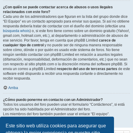
¿Con quién se puede contactar acerca de abusos o usos ilegales
relacionados con este foro?
Cada uno de los administradores que figuran en la lista del grupo donde dice
“El Equipo” es un contacto apropiado para enviar sus quejas. Si así no obtiene
respuesta debería tratar de contactar con el dueño del dominio (efectúe una
búsqueda whois
) o, si este foro tiene correo sobre un dominio gratuito (Yahoo!,
gmail.com, hotmail.com, etc.), al departamento o administración de abusos de
ese servicio. Por favor, tenga en cuenta que phpBB Limited
carece de
cualquier tipo de control
y no puede ser de ninguna manera responsable
sobre cómo, dónde o por quién es usado este sistema de foros. No tiene
ningún sentido contactar con phpBB Limited en relación a asuntos legales
(difamación, responsabilidad, deformación de comentarios, etc.) que no sean
con respecto al sitio phpbb.com o la discreción misma del software phpBB. Si
envia un correo a phpBB Limited
respecto del uso de terceras partes
de este
software esté dispuesto a recibir una respuesta cortante o directamente no
recibir respuesta.
Arriba
¿Cómo puedo ponerme en contacto con un Administrador?
Todos los usuarios del foro pueden usar el formulario “Contáctenos”, si está
opción ha sido habilitada por el Administrador del foro.
Los miembros del foro también pueden usar el enlace “El equipo”.
Arriba
Este sitio web utiliza cookies para asegurar que
obtenga la mejor experiencia en nuestro sitio