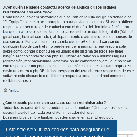
¿Con quién se puede contactar acerca de abusos o usos ilegales
relacionados con este foro?
Cada uno de los administradores que figuran en la lista del grupo donde dice
“El Equipo” es un contacto apropiado para enviar sus quejas. Si así no obtiene
respuesta debería tratar de contactar con el dueño del dominio (efectúe una
búsqueda whois
) o, si este foro tiene correo sobre un dominio gratuito (Yahoo!,
gmail.com, hotmail.com, etc.), al departamento o administración de abusos de
ese servicio. Por favor, tenga en cuenta que phpBB Limited
carece de
cualquier tipo de control
y no puede ser de ninguna manera responsable
sobre cómo, dónde o por quién es usado este sistema de foros. No tiene
ningún sentido contactar con phpBB Limited en relación a asuntos legales
(difamación, responsabilidad, deformación de comentarios, etc.) que no sean
con respecto al sitio phpbb.com o la discreción misma del software phpBB. Si
envia un correo a phpBB Limited
respecto del uso de terceras partes
de este
software esté dispuesto a recibir una respuesta cortante o directamente no
recibir respuesta.
Arriba
¿Cómo puedo ponerme en contacto con un Administrador?
Todos los usuarios del foro pueden usar el formulario “Contáctenos”, si está
opción ha sido habilitada por el Administrador del foro.
Los miembros del foro también pueden usar el enlace “El equipo”.
Arriba
Este sitio web utiliza cookies para asegurar que
obtenga la mejor experiencia en nuestro sitio