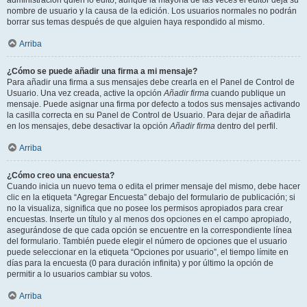
administración quién lo editó, aunque la mayoría de las veces el editor deja su
nombre de usuario y la causa de la edición. Los usuarios normales no podrán
borrar sus temas después de que alguien haya respondido al mismo.
Arriba
¿Cómo se puede añadir una firma a mi mensaje?
Para añadir una firma a sus mensajes debe crearla en el Panel de Control de
Usuario. Una vez creada, active la opción
Añadir firma
cuando publique un
mensaje. Puede asignar una firma por defecto a todos sus mensajes activando
la casilla correcta en su Panel de Control de Usuario. Para dejar de añadirla
en los mensajes, debe desactivar la opción
Añadir firma
dentro del perfil.
Arriba
¿Cómo creo una encuesta?
Cuando inicia un nuevo tema o edita el primer mensaje del mismo, debe hacer
clic en la etiqueta “Agregar Encuesta” debajo del formulario de publicación; si
no la visualiza, significa que no posee los permisos apropiados para crear
encuestas. Inserte un título y al menos dos opciones en el campo apropiado,
asegurándose de que cada opción se encuentre en la correspondiente línea
del formulario. También puede elegir el número de opciones que el usuario
puede seleccionar en la etiqueta “Opciones por usuario”, el tiempo límite en
días para la encuesta (0 para duración infinita) y por último la opción de
permitir a lo usuarios cambiar su votos.
Arriba