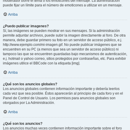
moderador borre el tema o los emoticones del mensaje. La administración
puede fijar un límite para el número de emoticones a utilizar en un mensaje.
Arriba
¿Puedo publicar imagenes?
Sí, las imágenes se pueden mostrar en sus mensajes. Si la administración
permite adjuntar archivos, puede subir la imagen directamente al foro. De otra
manera, debe guardar primero su foto en un servidor de acceso público, e.j.
http://www.ejemplo.com/mi-imagen.gif. No puede publicar imágenes que se
encuentren en su PC (a menos que sea un servidor de acceso público) ni
tampoco las que se encuentren guardadas bajo mecanismos de autenticación,
e.j. hotmail o yahoo correo, sitios protegidos por contraseñas, etc. Para exhibir
imágenes utilice el BBCode con la etiqueta [img].
Arriba
¿Qué son los anuncios globales?
Los anuncios globales contienen información importante y debería leerlos
cada vez que sea posible. Éstos aparecerán al principio de cada foro y en el
Panel de Control de Usuario. Los permisos para anuncios globales son
otorgados por La Administración.
Arriba
¿Qué son los anuncios?
Los anuncios muchas veces contienen información importante sobre el foro