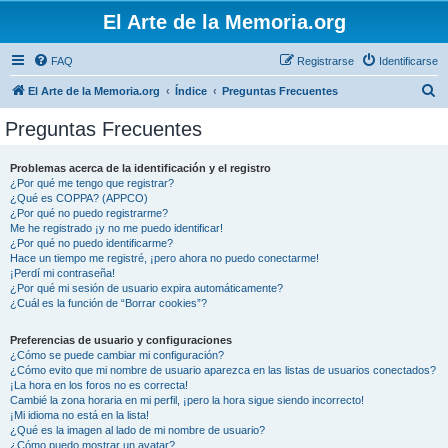
El Arte de la Memoria.org
FAQ
Registrarse
Identificarse
B
El Arte de la Memoria.org
Índice
Preguntas Frecuentes
u
Preguntas Frecuentes
s
c
Problemas acerca de la identificación y el registro
¿Por qué me tengo que registrar?
a
¿Qué es COPPA? (APPCO)
r
¿Por qué no puedo registrarme?
Me he registrado ¡y no me puedo identificar!
¿Por qué no puedo identificarme?
Hace un tiempo me registré, ¡pero ahora no puedo conectarme!
¡Perdí mi contraseña!
¿Por qué mi sesión de usuario expira automáticamente?
¿Cuál es la función de “Borrar cookies”?
Preferencias de usuario y configuraciones
¿Cómo se puede cambiar mi configuración?
¿Cómo evito que mi nombre de usuario aparezca en las listas de usuarios conectados?
¡La hora en los foros no es correcta!
Cambié la zona horaria en mi perfil, ¡pero la hora sigue siendo incorrecto!
¡Mi idioma no está en la lista!
¿Qué es la imagen al lado de mi nombre de usuario?
¿Cómo puedo mostrar un avatar?