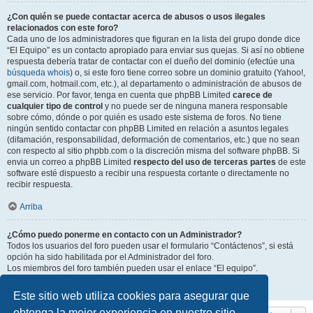
¿Con quién se puede contactar acerca de abusos o usos ilegales
relacionados con este foro?
Cada uno de los administradores que figuran en la lista del grupo donde dice
“El Equipo” es un contacto apropiado para enviar sus quejas. Si así no obtiene
respuesta debería tratar de contactar con el dueño del dominio (efectúe una
búsqueda whois
) o, si este foro tiene correo sobre un dominio gratuito (Yahoo!,
gmail.com, hotmail.com, etc.), al departamento o administración de abusos de
ese servicio. Por favor, tenga en cuenta que phpBB Limited
carece de
cualquier tipo de control
y no puede ser de ninguna manera responsable
sobre cómo, dónde o por quién es usado este sistema de foros. No tiene
ningún sentido contactar con phpBB Limited en relación a asuntos legales
(difamación, responsabilidad, deformación de comentarios, etc.) que no sean
con respecto al sitio phpbb.com o la discreción misma del software phpBB. Si
envia un correo a phpBB Limited
respecto del uso de terceras partes
de este
software esté dispuesto a recibir una respuesta cortante o directamente no
recibir respuesta.
Arriba
¿Cómo puedo ponerme en contacto con un Administrador?
Todos los usuarios del foro pueden usar el formulario “Contáctenos”, si está
opción ha sido habilitada por el Administrador del foro.
Los miembros del foro también pueden usar el enlace “El equipo”.
Arriba
Este sitio web utiliza cookies para asegurar que
obtenga la mejor experiencia en nuestro sitio