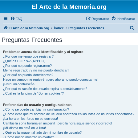
El Arte de la Memoria.org
FAQ
Registrarse
Identificarse
B
El Arte de la Memoria.org
Índice
Preguntas Frecuentes
u
Preguntas Frecuentes
s
c
Problemas acerca de la identificación y el registro
¿Por qué me tengo que registrar?
a
¿Qué es COPPA? (APPCO)
r
¿Por qué no puedo registrarme?
Me he registrado ¡y no me puedo identificar!
¿Por qué no puedo identificarme?
Hace un tiempo me registré, ¡pero ahora no puedo conectarme!
¡Perdí mi contraseña!
¿Por qué mi sesión de usuario expira automáticamente?
¿Cuál es la función de “Borrar cookies”?
Preferencias de usuario y configuraciones
¿Cómo se puede cambiar mi configuración?
¿Cómo evito que mi nombre de usuario aparezca en las listas de usuarios conectados?
¡La hora en los foros no es correcta!
Cambié la zona horaria en mi perfil, ¡pero la hora sigue siendo incorrecto!
¡Mi idioma no está en la lista!
¿Qué es la imagen al lado de mi nombre de usuario?
¿Cómo puedo mostrar un avatar?