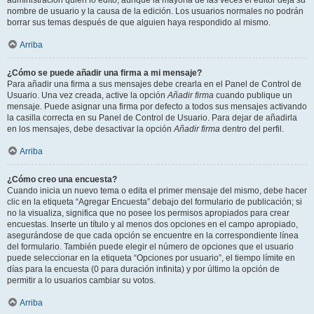
administración quién lo editó, aunque la mayoría de las veces el editor deja su
nombre de usuario y la causa de la edición. Los usuarios normales no podrán
borrar sus temas después de que alguien haya respondido al mismo.
Arriba
¿Cómo se puede añadir una firma a mi mensaje?
Para añadir una firma a sus mensajes debe crearla en el Panel de Control de
Usuario. Una vez creada, active la opción
Añadir firma
cuando publique un
mensaje. Puede asignar una firma por defecto a todos sus mensajes activando
la casilla correcta en su Panel de Control de Usuario. Para dejar de añadirla
en los mensajes, debe desactivar la opción
Añadir firma
dentro del perfil.
Arriba
¿Cómo creo una encuesta?
Cuando inicia un nuevo tema o edita el primer mensaje del mismo, debe hacer
clic en la etiqueta “Agregar Encuesta” debajo del formulario de publicación; si
no la visualiza, significa que no posee los permisos apropiados para crear
encuestas. Inserte un título y al menos dos opciones en el campo apropiado,
asegurándose de que cada opción se encuentre en la correspondiente línea
del formulario. También puede elegir el número de opciones que el usuario
puede seleccionar en la etiqueta “Opciones por usuario”, el tiempo límite en
días para la encuesta (0 para duración infinita) y por último la opción de
permitir a lo usuarios cambiar su votos.
Arriba