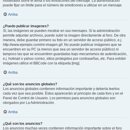
moderador borre el tema o los emoticones del mensaje. La administración
puede fijar un límite para el número de emoticones a utilizar en un mensaje.
Arriba
¿Puedo publicar imagenes?
Sí, las imágenes se pueden mostrar en sus mensajes. Si la administración
permite adjuntar archivos, puede subir la imagen directamente al foro. De otra
manera, debe guardar primero su foto en un servidor de acceso público, e.j.
http://www.ejemplo.com/mi-imagen.gif. No puede publicar imágenes que se
encuentren en su PC (a menos que sea un servidor de acceso público) ni
tampoco las que se encuentren guardadas bajo mecanismos de autenticación,
e.j. hotmail o yahoo correo, sitios protegidos por contraseñas, etc. Para exhibir
imágenes utilice el BBCode con la etiqueta [img].
Arriba
¿Qué son los anuncios globales?
Los anuncios globales contienen información importante y debería leerlos
cada vez que sea posible. Éstos aparecerán al principio de cada foro y en el
Panel de Control de Usuario. Los permisos para anuncios globales son
otorgados por La Administración.
Arriba
¿Qué son los anuncios?
Los anuncios muchas veces contienen información importante sobre el foro