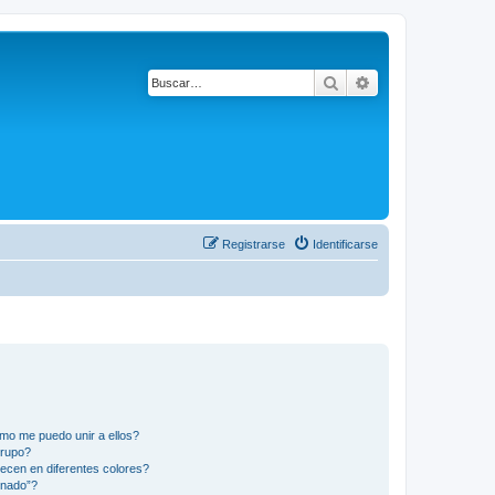
Buscar
Búsqueda avanza
Registrarse
Identificarse
mo me puedo unir a ellos?
Grupo?
ecen en diferentes colores?
inado”?