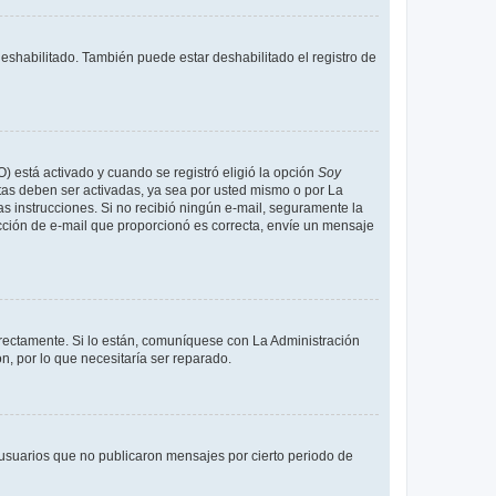
deshabilitado. También puede estar deshabilitado el registro de
O) está activado y cuando se registró eligió la opción
Soy
tas deben ser activadas, ya sea por usted mismo o por La
 las instrucciones. Si no recibió ningún e-mail, seguramente la
rección de e-mail que proporcionó es correcta, envíe un mensaje
rrectamente. Si lo están, comuníquese con La Administración
n, por lo que necesitaría ser reparado.
usuarios que no publicaron mensajes por cierto periodo de