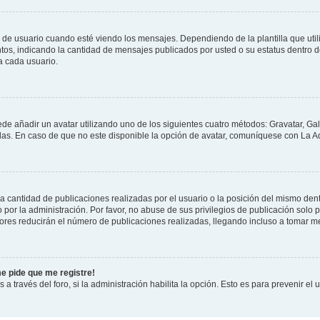
suario cuando esté viendo los mensajes. Dependiendo de la plantilla que utilice
ntos, indicando la cantidad de mensajes publicados por usted o su estatus dentro
a cada usuario.
ede añadir un avatar utilizando uno de los siguientes cuatro métodos: Gravatar, Ga
s. En caso de que no este disponible la opción de avatar, comuníquese con La Ad
cantidad de publicaciones realizadas por el usuario o la posición del mismo dentr
r la administración. Por favor, no abuse de sus privilegios de publicación solo p
ores reducirán el número de publicaciones realizadas, llegando incluso a tomar me
me pide que me registre!
 a través del foro, si la administración habilita la opción. Esto es para prevenir e