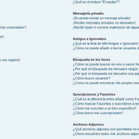
¿Qué es el enlace “El equipo”?
Mensajería privada
¡No puedo enviar un mensaje privado!
¡Recibo mensajes privados no deseados!
arios conectados?
¡Recibí spam o correos maliciosos de alguie
to!
Amigos e Ignorados
¿Qué es la lista de Mis Amigos e Ignorados
¿Cómo se puede añadir o borrar usuarios d
Búsqueda en los foros
e me registre!
¿Cómo se puede buscar en uno o varios fo
¿Por qué mi búsqueda me devuelve ningún 
¿Por qué mi búsqueda me devuelve una pág
¿Cómo busco usuarios?
¿Como se puede encontrar mis propios me
Suscripciones y Favoritos
¿Cuál es la diferencia entre añadir como Fa
¿Cómo marcar Favoritos o suscribirse a t
¿Cómo me suscribo a un foro específico?
¿Cómo borro mis suscripciones?
Archivos Adjuntos
¿Qué archivos adjuntos son permitidos en e
¿Cómo encuentro todos mis archivos adjun