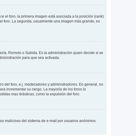
 el foro, la primera imagen está asociada a la posición (rank)
 del foro. La segunda, usualmente una imagen más grande, es
lería, Remoto o Subida. Es la administración quien decide si se
ministración para que sea activada.
o del foro, e.j. moderadores y administradores. En general, no
ara incrementar su rango. La mayoría de los foros lo
didas mas drásticas, como la expulsión del foro.
l uso malicioso del sistema de e-mail por usuarios anónimos.