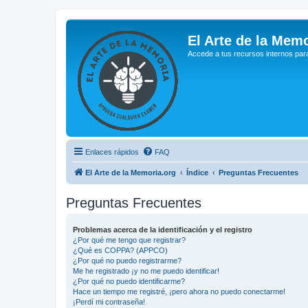
El Arte de la Memo
Accede a tus recursos internos par
Enlaces rápidos
FAQ
El Arte de la Memoria.org
Índice
Preguntas Frecuentes
Preguntas Frecuentes
Problemas acerca de la identificación y el registro
¿Por qué me tengo que registrar?
¿Qué es COPPA? (APPCO)
¿Por qué no puedo registrarme?
Me he registrado ¡y no me puedo identificar!
¿Por qué no puedo identificarme?
Hace un tiempo me registré, ¡pero ahora no puedo conectarme!
¡Perdí mi contraseña!