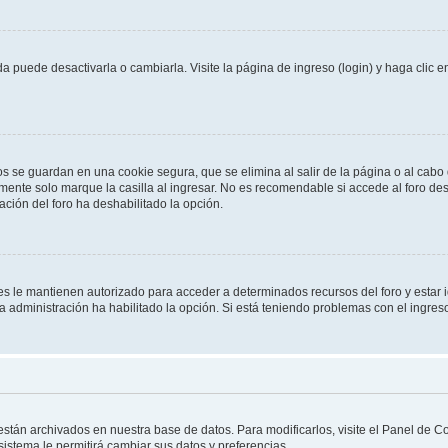
 puede desactivarla o cambiarla. Visite la página de ingreso (login) y haga clic 
os se guardan en una cookie segura, que se elimina al salir de la página o al cab
ente solo marque la casilla al ingresar. No es recomendable si accede al foro des
tración del foro ha deshabilitado la opción.
les le mantienen autorizado para acceder a determinados recursos del foro y estar
 la administración ha habilitado la opción. Si está teniendo problemas con el ingres
 están archivados en nuestra base de datos. Para modificarlos, visite el Panel de 
 sistema le permitirá cambiar sus datos y preferencias.