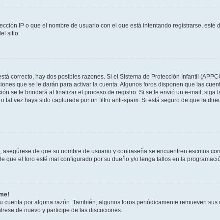
ección IP o que el nombre de usuario con el que está intentando registrarse, esté 
l sitio.
stá correcto, hay dos posibles razones. Si el Sistema de Protección Infantil (APPC
iones que se le darán para activar la cuenta. Algunos foros disponen que las cuen
ón se le brindará al finalizar el proceso de registro. Si se le envió un e-mail, siga
o tal vez haya sido capturada por un filtro anti-spam. Si está seguro de que la di
o, asegúrese de que su nombre de usuario y contraseña se encuentren escritos co
 que el foro esté mal configurado por su dueño y/o tenga fallos en la programació
rme!
su cuenta por alguna razón. También, algunos foros periódicamente remueven sus 
strese de nuevo y participe de las discuciones.