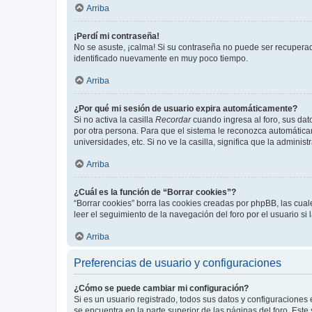
Arriba
¡Perdí mi contraseña!
No se asuste, ¡calma! Si su contraseña no puede ser recuperada
identificado nuevamente en muy poco tiempo.
Arriba
¿Por qué mi sesión de usuario expira automáticamente?
Si no activa la casilla
Recordar
cuando ingresa al foro, sus dat
por otra persona. Para que el sistema le reconozca automáticam
universidades, etc. Si no ve la casilla, significa que la adminis
Arriba
¿Cuál es la función de “Borrar cookies”?
“Borrar cookies” borra las cookies creadas por phpBB, las cua
leer el seguimiento de la navegación del foro por el usuario si
Arriba
Preferencias de usuario y configuraciones
¿Cómo se puede cambiar mi configuración?
Si es un usuario registrado, todos sus datos y configuraciones
se encuentra en la parte superior de las páginas del foro. Este