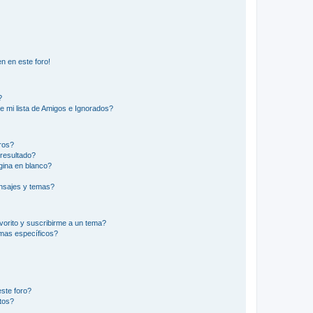
n en este foro!
?
e mi lista de Amigos e Ignorados?
ros?
resultado?
ina en blanco?
nsajes y temas?
vorito y suscribirme a un tema?
emas específicos?
ste foro?
tos?