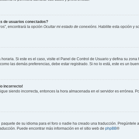
as de usuarios conectados?
os”, encontrará la opción
Ocultar mi estado de conexións
. Habilite esta opción y 
horaria. Si este es el caso, visite el Panel de Control de Usuario y defina su zona
 como las demás preferencias, debe estar registrado. Si no lo está, este es un bu
do incorrecto!
 sigue siendo incorrecta, entonces la hora almacenada en el servidor es errónea. P
 paquete de su idioma para el foro o nadie ha creado una traducción. Pregúntele a
 traducción. Puede encontrar más información en el sitio web de
phpBB
®