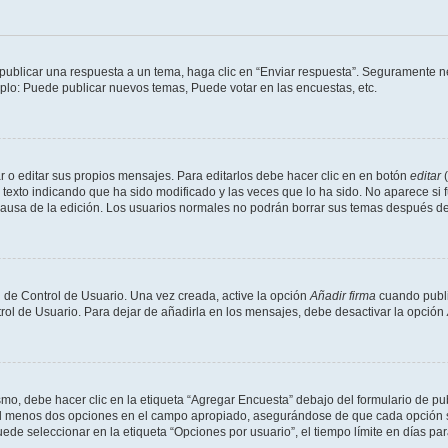
publicar una respuesta a un tema, haga clic en “Enviar respuesta”. Seguramente ne
mplo: Puede publicar nuevos temas, Puede votar en las encuestas, etc.
 o editar sus propios mensajes. Para editarlos debe hacer clic en en botón
editar
(
texto indicando que ha sido modificado y las veces que lo ha sido. No aparece si 
a causa de la edición. Los usuarios normales no podrán borrar sus temas después 
 de Control de Usuario. Una vez creada, active la opción
Añadir firma
cuando publi
trol de Usuario. Para dejar de añadirla en los mensajes, debe desactivar la opción
o, debe hacer clic en la etiqueta “Agregar Encuesta” debajo del formulario de publi
 al menos dos opciones en el campo apropiado, asegurándose de que cada opción se
 seleccionar en la etiqueta “Opciones por usuario”, el tiempo límite en días para 