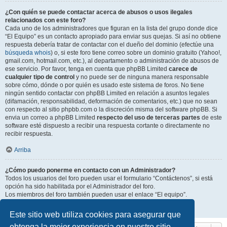
¿Con quién se puede contactar acerca de abusos o usos ilegales
relacionados con este foro?
Cada uno de los administradores que figuran en la lista del grupo donde dice
“El Equipo” es un contacto apropiado para enviar sus quejas. Si así no obtiene
respuesta debería tratar de contactar con el dueño del dominio (efectúe una
búsqueda whois
) o, si este foro tiene correo sobre un dominio gratuito (Yahoo!,
gmail.com, hotmail.com, etc.), al departamento o administración de abusos de
ese servicio. Por favor, tenga en cuenta que phpBB Limited
carece de
cualquier tipo de control
y no puede ser de ninguna manera responsable
sobre cómo, dónde o por quién es usado este sistema de foros. No tiene
ningún sentido contactar con phpBB Limited en relación a asuntos legales
(difamación, responsabilidad, deformación de comentarios, etc.) que no sean
con respecto al sitio phpbb.com o la discreción misma del software phpBB. Si
envia un correo a phpBB Limited
respecto del uso de terceras partes
de este
software esté dispuesto a recibir una respuesta cortante o directamente no
recibir respuesta.
Arriba
¿Cómo puedo ponerme en contacto con un Administrador?
Todos los usuarios del foro pueden usar el formulario “Contáctenos”, si está
opción ha sido habilitada por el Administrador del foro.
Los miembros del foro también pueden usar el enlace “El equipo”.
Arriba
Este sitio web utiliza cookies para asegurar que
obtenga la mejor experiencia en nuestro sitio