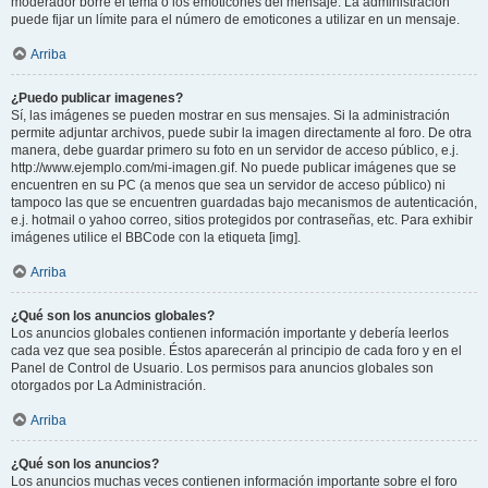
moderador borre el tema o los emoticones del mensaje. La administración
puede fijar un límite para el número de emoticones a utilizar en un mensaje.
Arriba
¿Puedo publicar imagenes?
Sí, las imágenes se pueden mostrar en sus mensajes. Si la administración
permite adjuntar archivos, puede subir la imagen directamente al foro. De otra
manera, debe guardar primero su foto en un servidor de acceso público, e.j.
http://www.ejemplo.com/mi-imagen.gif. No puede publicar imágenes que se
encuentren en su PC (a menos que sea un servidor de acceso público) ni
tampoco las que se encuentren guardadas bajo mecanismos de autenticación,
e.j. hotmail o yahoo correo, sitios protegidos por contraseñas, etc. Para exhibir
imágenes utilice el BBCode con la etiqueta [img].
Arriba
¿Qué son los anuncios globales?
Los anuncios globales contienen información importante y debería leerlos
cada vez que sea posible. Éstos aparecerán al principio de cada foro y en el
Panel de Control de Usuario. Los permisos para anuncios globales son
otorgados por La Administración.
Arriba
¿Qué son los anuncios?
Los anuncios muchas veces contienen información importante sobre el foro