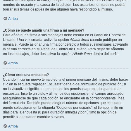
administración quién lo editó, aunque la mayoría de las veces el editor deja su
nombre de usuario y la causa de la edición. Los usuarios normales no podrán
borrar sus temas después de que alguien haya respondido al mismo.
Arriba
¿Cómo se puede añadir una firma a mi mensaje?
Para añadir una firma a sus mensajes debe crearla en el Panel de Control de
Usuario. Una vez creada, active la opción
Añadir firma
cuando publique un
mensaje. Puede asignar una firma por defecto a todos sus mensajes activando
la casilla correcta en su Panel de Control de Usuario. Para dejar de añadirla
en los mensajes, debe desactivar la opción
Añadir firma
dentro del perfil.
Arriba
¿Cómo creo una encuesta?
Cuando inicia un nuevo tema o edita el primer mensaje del mismo, debe hacer
clic en la etiqueta “Agregar Encuesta” debajo del formulario de publicación; si
no la visualiza, significa que no posee los permisos apropiados para crear
encuestas. Inserte un título y al menos dos opciones en el campo apropiado,
asegurándose de que cada opción se encuentre en la correspondiente línea
del formulario. También puede elegir el número de opciones que el usuario
puede seleccionar en la etiqueta “Opciones por usuario”, el tiempo límite en
días para la encuesta (0 para duración infinita) y por último la opción de
permitir a lo usuarios cambiar su votos.
Arriba