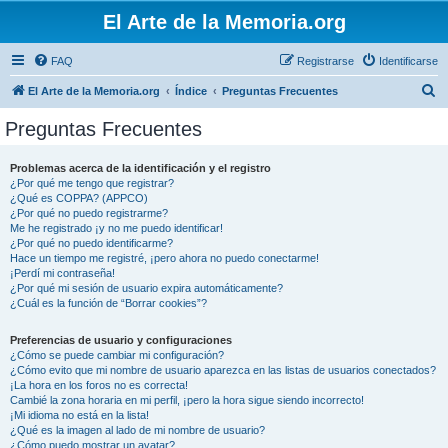
El Arte de la Memoria.org
FAQ
Registrarse
Identificarse
B
El Arte de la Memoria.org
Índice
Preguntas Frecuentes
u
Preguntas Frecuentes
s
c
Problemas acerca de la identificación y el registro
¿Por qué me tengo que registrar?
a
¿Qué es COPPA? (APPCO)
r
¿Por qué no puedo registrarme?
Me he registrado ¡y no me puedo identificar!
¿Por qué no puedo identificarme?
Hace un tiempo me registré, ¡pero ahora no puedo conectarme!
¡Perdí mi contraseña!
¿Por qué mi sesión de usuario expira automáticamente?
¿Cuál es la función de “Borrar cookies”?
Preferencias de usuario y configuraciones
¿Cómo se puede cambiar mi configuración?
¿Cómo evito que mi nombre de usuario aparezca en las listas de usuarios conectados?
¡La hora en los foros no es correcta!
Cambié la zona horaria en mi perfil, ¡pero la hora sigue siendo incorrecto!
¡Mi idioma no está en la lista!
¿Qué es la imagen al lado de mi nombre de usuario?
¿Cómo puedo mostrar un avatar?