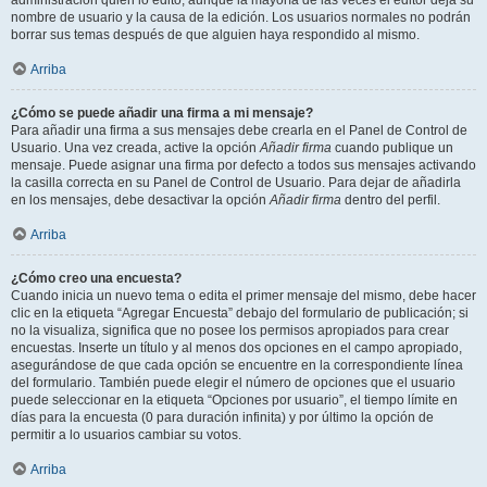
administración quién lo editó, aunque la mayoría de las veces el editor deja su
nombre de usuario y la causa de la edición. Los usuarios normales no podrán
borrar sus temas después de que alguien haya respondido al mismo.
Arriba
¿Cómo se puede añadir una firma a mi mensaje?
Para añadir una firma a sus mensajes debe crearla en el Panel de Control de
Usuario. Una vez creada, active la opción
Añadir firma
cuando publique un
mensaje. Puede asignar una firma por defecto a todos sus mensajes activando
la casilla correcta en su Panel de Control de Usuario. Para dejar de añadirla
en los mensajes, debe desactivar la opción
Añadir firma
dentro del perfil.
Arriba
¿Cómo creo una encuesta?
Cuando inicia un nuevo tema o edita el primer mensaje del mismo, debe hacer
clic en la etiqueta “Agregar Encuesta” debajo del formulario de publicación; si
no la visualiza, significa que no posee los permisos apropiados para crear
encuestas. Inserte un título y al menos dos opciones en el campo apropiado,
asegurándose de que cada opción se encuentre en la correspondiente línea
del formulario. También puede elegir el número de opciones que el usuario
puede seleccionar en la etiqueta “Opciones por usuario”, el tiempo límite en
días para la encuesta (0 para duración infinita) y por último la opción de
permitir a lo usuarios cambiar su votos.
Arriba