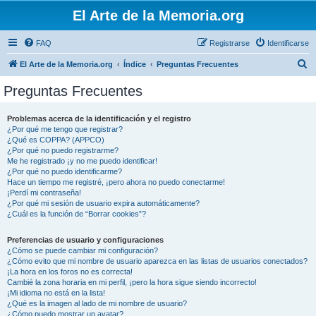
El Arte de la Memoria.org
FAQ
Registrarse
Identificarse
B
El Arte de la Memoria.org
Índice
Preguntas Frecuentes
u
Preguntas Frecuentes
s
c
Problemas acerca de la identificación y el registro
¿Por qué me tengo que registrar?
a
¿Qué es COPPA? (APPCO)
r
¿Por qué no puedo registrarme?
Me he registrado ¡y no me puedo identificar!
¿Por qué no puedo identificarme?
Hace un tiempo me registré, ¡pero ahora no puedo conectarme!
¡Perdí mi contraseña!
¿Por qué mi sesión de usuario expira automáticamente?
¿Cuál es la función de “Borrar cookies”?
Preferencias de usuario y configuraciones
¿Cómo se puede cambiar mi configuración?
¿Cómo evito que mi nombre de usuario aparezca en las listas de usuarios conectados?
¡La hora en los foros no es correcta!
Cambié la zona horaria en mi perfil, ¡pero la hora sigue siendo incorrecto!
¡Mi idioma no está en la lista!
¿Qué es la imagen al lado de mi nombre de usuario?
¿Cómo puedo mostrar un avatar?