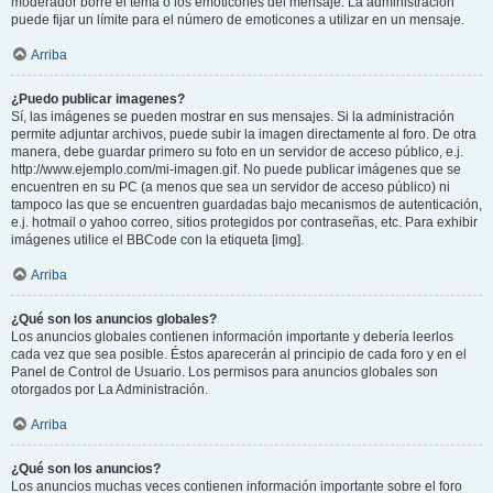
moderador borre el tema o los emoticones del mensaje. La administración
puede fijar un límite para el número de emoticones a utilizar en un mensaje.
Arriba
¿Puedo publicar imagenes?
Sí, las imágenes se pueden mostrar en sus mensajes. Si la administración
permite adjuntar archivos, puede subir la imagen directamente al foro. De otra
manera, debe guardar primero su foto en un servidor de acceso público, e.j.
http://www.ejemplo.com/mi-imagen.gif. No puede publicar imágenes que se
encuentren en su PC (a menos que sea un servidor de acceso público) ni
tampoco las que se encuentren guardadas bajo mecanismos de autenticación,
e.j. hotmail o yahoo correo, sitios protegidos por contraseñas, etc. Para exhibir
imágenes utilice el BBCode con la etiqueta [img].
Arriba
¿Qué son los anuncios globales?
Los anuncios globales contienen información importante y debería leerlos
cada vez que sea posible. Éstos aparecerán al principio de cada foro y en el
Panel de Control de Usuario. Los permisos para anuncios globales son
otorgados por La Administración.
Arriba
¿Qué son los anuncios?
Los anuncios muchas veces contienen información importante sobre el foro