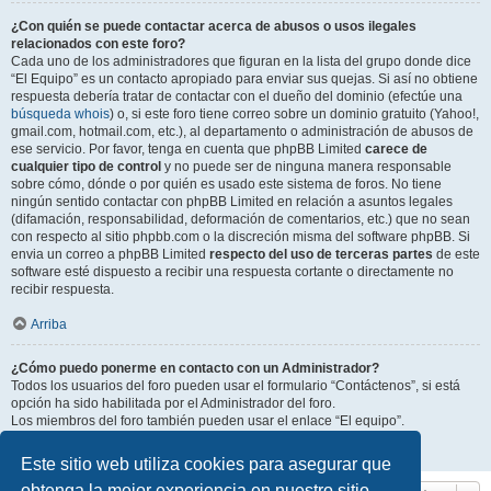
¿Con quién se puede contactar acerca de abusos o usos ilegales
relacionados con este foro?
Cada uno de los administradores que figuran en la lista del grupo donde dice
“El Equipo” es un contacto apropiado para enviar sus quejas. Si así no obtiene
respuesta debería tratar de contactar con el dueño del dominio (efectúe una
búsqueda whois
) o, si este foro tiene correo sobre un dominio gratuito (Yahoo!,
gmail.com, hotmail.com, etc.), al departamento o administración de abusos de
ese servicio. Por favor, tenga en cuenta que phpBB Limited
carece de
cualquier tipo de control
y no puede ser de ninguna manera responsable
sobre cómo, dónde o por quién es usado este sistema de foros. No tiene
ningún sentido contactar con phpBB Limited en relación a asuntos legales
(difamación, responsabilidad, deformación de comentarios, etc.) que no sean
con respecto al sitio phpbb.com o la discreción misma del software phpBB. Si
envia un correo a phpBB Limited
respecto del uso de terceras partes
de este
software esté dispuesto a recibir una respuesta cortante o directamente no
recibir respuesta.
Arriba
¿Cómo puedo ponerme en contacto con un Administrador?
Todos los usuarios del foro pueden usar el formulario “Contáctenos”, si está
opción ha sido habilitada por el Administrador del foro.
Los miembros del foro también pueden usar el enlace “El equipo”.
Arriba
Este sitio web utiliza cookies para asegurar que
obtenga la mejor experiencia en nuestro sitio