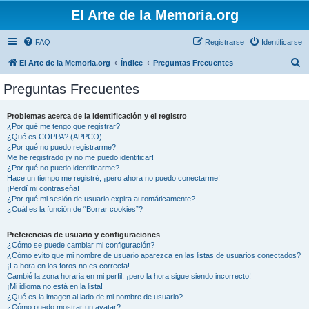
El Arte de la Memoria.org
FAQ
Registrarse
Identificarse
B
El Arte de la Memoria.org
Índice
Preguntas Frecuentes
u
Preguntas Frecuentes
s
c
Problemas acerca de la identificación y el registro
¿Por qué me tengo que registrar?
a
¿Qué es COPPA? (APPCO)
r
¿Por qué no puedo registrarme?
Me he registrado ¡y no me puedo identificar!
¿Por qué no puedo identificarme?
Hace un tiempo me registré, ¡pero ahora no puedo conectarme!
¡Perdí mi contraseña!
¿Por qué mi sesión de usuario expira automáticamente?
¿Cuál es la función de “Borrar cookies”?
Preferencias de usuario y configuraciones
¿Cómo se puede cambiar mi configuración?
¿Cómo evito que mi nombre de usuario aparezca en las listas de usuarios conectados?
¡La hora en los foros no es correcta!
Cambié la zona horaria en mi perfil, ¡pero la hora sigue siendo incorrecto!
¡Mi idioma no está en la lista!
¿Qué es la imagen al lado de mi nombre de usuario?
¿Cómo puedo mostrar un avatar?