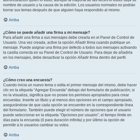
administración quién lo editó, aunque la mayoría de las veces el editor deja su
nombre de usuario y la causa de la edición. Los usuarios normales no podrán
borrar sus temas después de que alguien haya respondido al mismo.
Arriba
¿Cómo se puede añadir una firma a mi mensaje?
Para añadir una firma a sus mensajes debe crearla en el Panel de Control de
Usuario. Una vez creada, active la opción
Añadir firma
cuando publique un
mensaje. Puede asignar una firma por defecto a todos sus mensajes activando
la casilla correcta en su Panel de Control de Usuario. Para dejar de añadirla
en los mensajes, debe desactivar la opción
Añadir firma
dentro del perfil.
Arriba
¿Cómo creo una encuesta?
Cuando inicia un nuevo tema o edita el primer mensaje del mismo, debe hacer
clic en la etiqueta “Agregar Encuesta” debajo del formulario de publicación; si
no la visualiza, significa que no posee los permisos apropiados para crear
encuestas. Inserte un título y al menos dos opciones en el campo apropiado,
asegurándose de que cada opción se encuentre en la correspondiente línea
del formulario. También puede elegir el número de opciones que el usuario
puede seleccionar en la etiqueta “Opciones por usuario”, el tiempo límite en
días para la encuesta (0 para duración infinita) y por último la opción de
permitir a lo usuarios cambiar su votos.
Arriba