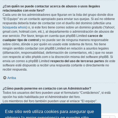
¿Con quién se puede contactar acerca de abusos o usos ilegales
relacionados con este foro?
Cada uno de los administradores que figuran en la lista del grupo donde dice
“El Equipo” es un contacto apropiado para enviar sus quejas. Si así no obtiene
respuesta debería tratar de contactar con el dueño del dominio (efectúe una
búsqueda whois
) o, si este foro tiene correo sobre un dominio gratuito (Yahoo!,
gmail.com, hotmail.com, etc.), al departamento o administración de abusos de
ese servicio. Por favor, tenga en cuenta que phpBB Limited
carece de
cualquier tipo de control
y no puede ser de ninguna manera responsable
sobre cómo, dónde o por quién es usado este sistema de foros. No tiene
ningún sentido contactar con phpBB Limited en relación a asuntos legales
(difamación, responsabilidad, deformación de comentarios, etc.) que no sean
con respecto al sitio phpbb.com o la discreción misma del software phpBB. Si
envia un correo a phpBB Limited
respecto del uso de terceras partes
de este
software esté dispuesto a recibir una respuesta cortante o directamente no
recibir respuesta.
Arriba
¿Cómo puedo ponerme en contacto con un Administrador?
Todos los usuarios del foro pueden usar el formulario “Contáctenos”, si está
opción ha sido habilitada por el Administrador del foro.
Los miembros del foro también pueden usar el enlace “El equipo”.
Arriba
Este sitio web utiliza cookies para asegurar que
obtenga la mejor experiencia en nuestro sitio