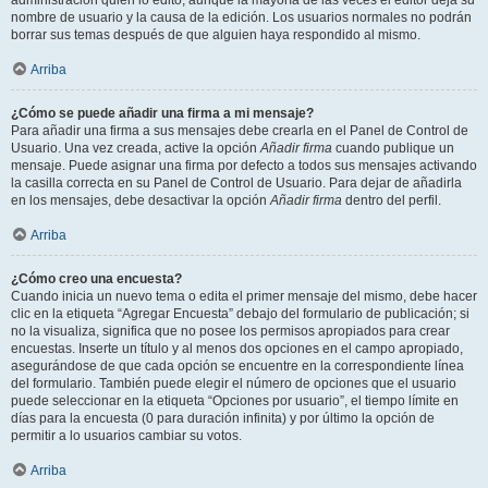
administración quién lo editó, aunque la mayoría de las veces el editor deja su
nombre de usuario y la causa de la edición. Los usuarios normales no podrán
borrar sus temas después de que alguien haya respondido al mismo.
Arriba
¿Cómo se puede añadir una firma a mi mensaje?
Para añadir una firma a sus mensajes debe crearla en el Panel de Control de
Usuario. Una vez creada, active la opción
Añadir firma
cuando publique un
mensaje. Puede asignar una firma por defecto a todos sus mensajes activando
la casilla correcta en su Panel de Control de Usuario. Para dejar de añadirla
en los mensajes, debe desactivar la opción
Añadir firma
dentro del perfil.
Arriba
¿Cómo creo una encuesta?
Cuando inicia un nuevo tema o edita el primer mensaje del mismo, debe hacer
clic en la etiqueta “Agregar Encuesta” debajo del formulario de publicación; si
no la visualiza, significa que no posee los permisos apropiados para crear
encuestas. Inserte un título y al menos dos opciones en el campo apropiado,
asegurándose de que cada opción se encuentre en la correspondiente línea
del formulario. También puede elegir el número de opciones que el usuario
puede seleccionar en la etiqueta “Opciones por usuario”, el tiempo límite en
días para la encuesta (0 para duración infinita) y por último la opción de
permitir a lo usuarios cambiar su votos.
Arriba