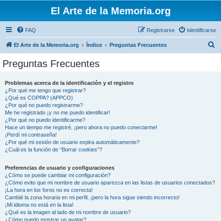
El Arte de la Memoria.org
FAQ
Registrarse
Identificarse
B
El Arte de la Memoria.org
Índice
Preguntas Frecuentes
u
Preguntas Frecuentes
s
c
Problemas acerca de la identificación y el registro
¿Por qué me tengo que registrar?
a
¿Qué es COPPA? (APPCO)
r
¿Por qué no puedo registrarme?
Me he registrado ¡y no me puedo identificar!
¿Por qué no puedo identificarme?
Hace un tiempo me registré, ¡pero ahora no puedo conectarme!
¡Perdí mi contraseña!
¿Por qué mi sesión de usuario expira automáticamente?
¿Cuál es la función de “Borrar cookies”?
Preferencias de usuario y configuraciones
¿Cómo se puede cambiar mi configuración?
¿Cómo evito que mi nombre de usuario aparezca en las listas de usuarios conectados?
¡La hora en los foros no es correcta!
Cambié la zona horaria en mi perfil, ¡pero la hora sigue siendo incorrecto!
¡Mi idioma no está en la lista!
¿Qué es la imagen al lado de mi nombre de usuario?
¿Cómo puedo mostrar un avatar?