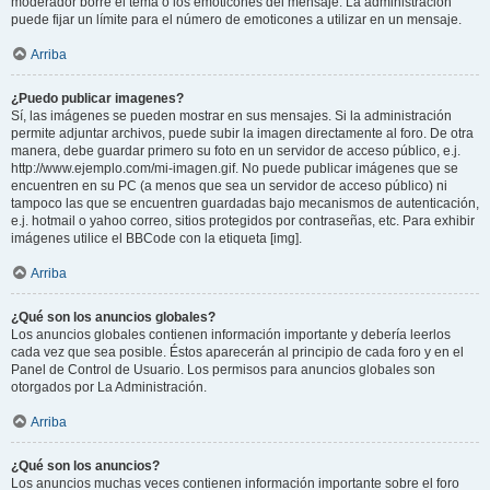
moderador borre el tema o los emoticones del mensaje. La administración
puede fijar un límite para el número de emoticones a utilizar en un mensaje.
Arriba
¿Puedo publicar imagenes?
Sí, las imágenes se pueden mostrar en sus mensajes. Si la administración
permite adjuntar archivos, puede subir la imagen directamente al foro. De otra
manera, debe guardar primero su foto en un servidor de acceso público, e.j.
http://www.ejemplo.com/mi-imagen.gif. No puede publicar imágenes que se
encuentren en su PC (a menos que sea un servidor de acceso público) ni
tampoco las que se encuentren guardadas bajo mecanismos de autenticación,
e.j. hotmail o yahoo correo, sitios protegidos por contraseñas, etc. Para exhibir
imágenes utilice el BBCode con la etiqueta [img].
Arriba
¿Qué son los anuncios globales?
Los anuncios globales contienen información importante y debería leerlos
cada vez que sea posible. Éstos aparecerán al principio de cada foro y en el
Panel de Control de Usuario. Los permisos para anuncios globales son
otorgados por La Administración.
Arriba
¿Qué son los anuncios?
Los anuncios muchas veces contienen información importante sobre el foro