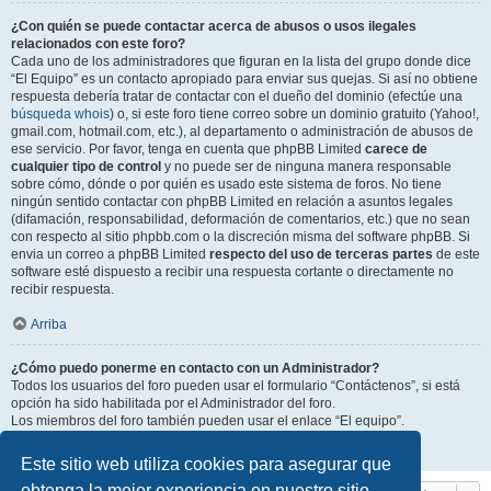
¿Con quién se puede contactar acerca de abusos o usos ilegales
relacionados con este foro?
Cada uno de los administradores que figuran en la lista del grupo donde dice
“El Equipo” es un contacto apropiado para enviar sus quejas. Si así no obtiene
respuesta debería tratar de contactar con el dueño del dominio (efectúe una
búsqueda whois
) o, si este foro tiene correo sobre un dominio gratuito (Yahoo!,
gmail.com, hotmail.com, etc.), al departamento o administración de abusos de
ese servicio. Por favor, tenga en cuenta que phpBB Limited
carece de
cualquier tipo de control
y no puede ser de ninguna manera responsable
sobre cómo, dónde o por quién es usado este sistema de foros. No tiene
ningún sentido contactar con phpBB Limited en relación a asuntos legales
(difamación, responsabilidad, deformación de comentarios, etc.) que no sean
con respecto al sitio phpbb.com o la discreción misma del software phpBB. Si
envia un correo a phpBB Limited
respecto del uso de terceras partes
de este
software esté dispuesto a recibir una respuesta cortante o directamente no
recibir respuesta.
Arriba
¿Cómo puedo ponerme en contacto con un Administrador?
Todos los usuarios del foro pueden usar el formulario “Contáctenos”, si está
opción ha sido habilitada por el Administrador del foro.
Los miembros del foro también pueden usar el enlace “El equipo”.
Arriba
Este sitio web utiliza cookies para asegurar que
obtenga la mejor experiencia en nuestro sitio