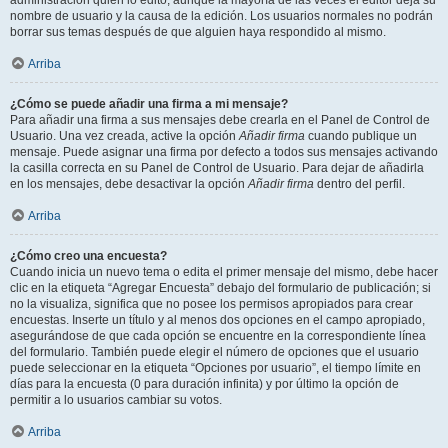
administración quién lo editó, aunque la mayoría de las veces el editor deja su
nombre de usuario y la causa de la edición. Los usuarios normales no podrán
borrar sus temas después de que alguien haya respondido al mismo.
Arriba
¿Cómo se puede añadir una firma a mi mensaje?
Para añadir una firma a sus mensajes debe crearla en el Panel de Control de
Usuario. Una vez creada, active la opción
Añadir firma
cuando publique un
mensaje. Puede asignar una firma por defecto a todos sus mensajes activando
la casilla correcta en su Panel de Control de Usuario. Para dejar de añadirla
en los mensajes, debe desactivar la opción
Añadir firma
dentro del perfil.
Arriba
¿Cómo creo una encuesta?
Cuando inicia un nuevo tema o edita el primer mensaje del mismo, debe hacer
clic en la etiqueta “Agregar Encuesta” debajo del formulario de publicación; si
no la visualiza, significa que no posee los permisos apropiados para crear
encuestas. Inserte un título y al menos dos opciones en el campo apropiado,
asegurándose de que cada opción se encuentre en la correspondiente línea
del formulario. También puede elegir el número de opciones que el usuario
puede seleccionar en la etiqueta “Opciones por usuario”, el tiempo límite en
días para la encuesta (0 para duración infinita) y por último la opción de
permitir a lo usuarios cambiar su votos.
Arriba