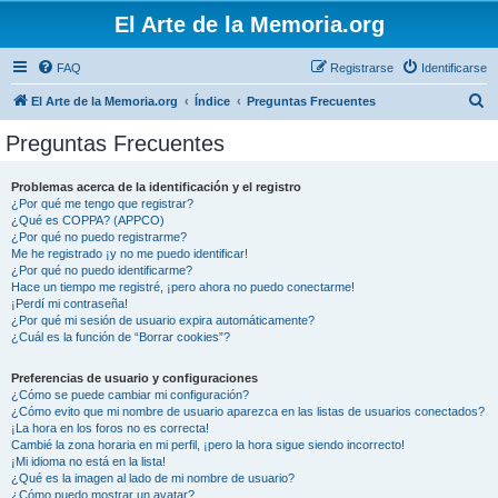
El Arte de la Memoria.org
FAQ
Registrarse
Identificarse
B
El Arte de la Memoria.org
Índice
Preguntas Frecuentes
u
Preguntas Frecuentes
s
c
Problemas acerca de la identificación y el registro
¿Por qué me tengo que registrar?
a
¿Qué es COPPA? (APPCO)
r
¿Por qué no puedo registrarme?
Me he registrado ¡y no me puedo identificar!
¿Por qué no puedo identificarme?
Hace un tiempo me registré, ¡pero ahora no puedo conectarme!
¡Perdí mi contraseña!
¿Por qué mi sesión de usuario expira automáticamente?
¿Cuál es la función de “Borrar cookies”?
Preferencias de usuario y configuraciones
¿Cómo se puede cambiar mi configuración?
¿Cómo evito que mi nombre de usuario aparezca en las listas de usuarios conectados?
¡La hora en los foros no es correcta!
Cambié la zona horaria en mi perfil, ¡pero la hora sigue siendo incorrecto!
¡Mi idioma no está en la lista!
¿Qué es la imagen al lado de mi nombre de usuario?
¿Cómo puedo mostrar un avatar?