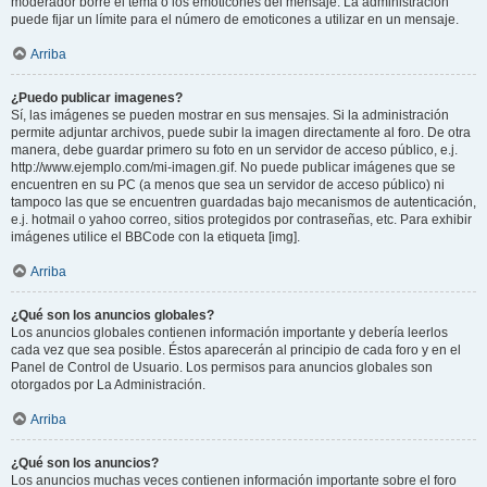
moderador borre el tema o los emoticones del mensaje. La administración
puede fijar un límite para el número de emoticones a utilizar en un mensaje.
Arriba
¿Puedo publicar imagenes?
Sí, las imágenes se pueden mostrar en sus mensajes. Si la administración
permite adjuntar archivos, puede subir la imagen directamente al foro. De otra
manera, debe guardar primero su foto en un servidor de acceso público, e.j.
http://www.ejemplo.com/mi-imagen.gif. No puede publicar imágenes que se
encuentren en su PC (a menos que sea un servidor de acceso público) ni
tampoco las que se encuentren guardadas bajo mecanismos de autenticación,
e.j. hotmail o yahoo correo, sitios protegidos por contraseñas, etc. Para exhibir
imágenes utilice el BBCode con la etiqueta [img].
Arriba
¿Qué son los anuncios globales?
Los anuncios globales contienen información importante y debería leerlos
cada vez que sea posible. Éstos aparecerán al principio de cada foro y en el
Panel de Control de Usuario. Los permisos para anuncios globales son
otorgados por La Administración.
Arriba
¿Qué son los anuncios?
Los anuncios muchas veces contienen información importante sobre el foro