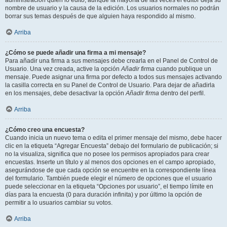
administración quién lo editó, aunque la mayoría de las veces el editor deja su
nombre de usuario y la causa de la edición. Los usuarios normales no podrán
borrar sus temas después de que alguien haya respondido al mismo.
Arriba
¿Cómo se puede añadir una firma a mi mensaje?
Para añadir una firma a sus mensajes debe crearla en el Panel de Control de
Usuario. Una vez creada, active la opción
Añadir firma
cuando publique un
mensaje. Puede asignar una firma por defecto a todos sus mensajes activando
la casilla correcta en su Panel de Control de Usuario. Para dejar de añadirla
en los mensajes, debe desactivar la opción
Añadir firma
dentro del perfil.
Arriba
¿Cómo creo una encuesta?
Cuando inicia un nuevo tema o edita el primer mensaje del mismo, debe hacer
clic en la etiqueta “Agregar Encuesta” debajo del formulario de publicación; si
no la visualiza, significa que no posee los permisos apropiados para crear
encuestas. Inserte un título y al menos dos opciones en el campo apropiado,
asegurándose de que cada opción se encuentre en la correspondiente línea
del formulario. También puede elegir el número de opciones que el usuario
puede seleccionar en la etiqueta “Opciones por usuario”, el tiempo límite en
días para la encuesta (0 para duración infinita) y por último la opción de
permitir a lo usuarios cambiar su votos.
Arriba