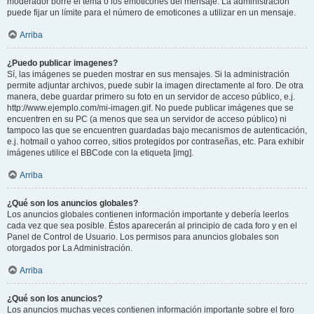
moderador borre el tema o los emoticones del mensaje. La administración
puede fijar un límite para el número de emoticones a utilizar en un mensaje.
Arriba
¿Puedo publicar imagenes?
Sí, las imágenes se pueden mostrar en sus mensajes. Si la administración
permite adjuntar archivos, puede subir la imagen directamente al foro. De otra
manera, debe guardar primero su foto en un servidor de acceso público, e.j.
http://www.ejemplo.com/mi-imagen.gif. No puede publicar imágenes que se
encuentren en su PC (a menos que sea un servidor de acceso público) ni
tampoco las que se encuentren guardadas bajo mecanismos de autenticación,
e.j. hotmail o yahoo correo, sitios protegidos por contraseñas, etc. Para exhibir
imágenes utilice el BBCode con la etiqueta [img].
Arriba
¿Qué son los anuncios globales?
Los anuncios globales contienen información importante y debería leerlos
cada vez que sea posible. Éstos aparecerán al principio de cada foro y en el
Panel de Control de Usuario. Los permisos para anuncios globales son
otorgados por La Administración.
Arriba
¿Qué son los anuncios?
Los anuncios muchas veces contienen información importante sobre el foro