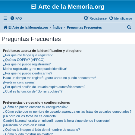
El Arte de la Memoria.org
FAQ
Registrarse
Identificarse
B
El Arte de la Memoria.org
Índice
Preguntas Frecuentes
u
Preguntas Frecuentes
s
c
Problemas acerca de la identificación y el registro
¿Por qué me tengo que registrar?
a
¿Qué es COPPA? (APPCO)
r
¿Por qué no puedo registrarme?
Me he registrado ¡y no me puedo identificar!
¿Por qué no puedo identificarme?
Hace un tiempo me registré, ¡pero ahora no puedo conectarme!
¡Perdí mi contraseña!
¿Por qué mi sesión de usuario expira automáticamente?
¿Cuál es la función de “Borrar cookies”?
Preferencias de usuario y configuraciones
¿Cómo se puede cambiar mi configuración?
¿Cómo evito que mi nombre de usuario aparezca en las listas de usuarios conectados?
¡La hora en los foros no es correcta!
Cambié la zona horaria en mi perfil, ¡pero la hora sigue siendo incorrecto!
¡Mi idioma no está en la lista!
¿Qué es la imagen al lado de mi nombre de usuario?
¿Cómo puedo mostrar un avatar?