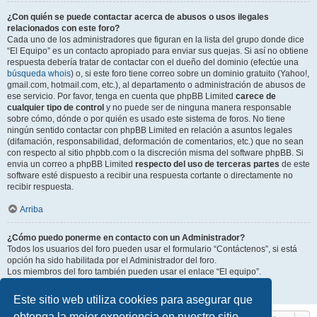
¿Con quién se puede contactar acerca de abusos o usos ilegales
relacionados con este foro?
Cada uno de los administradores que figuran en la lista del grupo donde dice
“El Equipo” es un contacto apropiado para enviar sus quejas. Si así no obtiene
respuesta debería tratar de contactar con el dueño del dominio (efectúe una
búsqueda whois
) o, si este foro tiene correo sobre un dominio gratuito (Yahoo!,
gmail.com, hotmail.com, etc.), al departamento o administración de abusos de
ese servicio. Por favor, tenga en cuenta que phpBB Limited
carece de
cualquier tipo de control
y no puede ser de ninguna manera responsable
sobre cómo, dónde o por quién es usado este sistema de foros. No tiene
ningún sentido contactar con phpBB Limited en relación a asuntos legales
(difamación, responsabilidad, deformación de comentarios, etc.) que no sean
con respecto al sitio phpbb.com o la discreción misma del software phpBB. Si
envia un correo a phpBB Limited
respecto del uso de terceras partes
de este
software esté dispuesto a recibir una respuesta cortante o directamente no
recibir respuesta.
Arriba
¿Cómo puedo ponerme en contacto con un Administrador?
Todos los usuarios del foro pueden usar el formulario “Contáctenos”, si está
opción ha sido habilitada por el Administrador del foro.
Los miembros del foro también pueden usar el enlace “El equipo”.
Arriba
Este sitio web utiliza cookies para asegurar que
obtenga la mejor experiencia en nuestro sitio