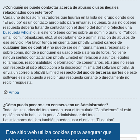
¿Con quién se puede contactar acerca de abusos o usos ilegales
relacionados con este foro?
Cada uno de los administradores que figuran en la lista del grupo donde dice
“El Equipo” es un contacto apropiado para enviar sus quejas. Si así no obtiene
respuesta debería tratar de contactar con el dueño del dominio (efectúe una
búsqueda whois
) o, si este foro tiene correo sobre un dominio gratuito (Yahoo!,
gmail.com, hotmail.com, etc.), al departamento o administración de abusos de
ese servicio. Por favor, tenga en cuenta que phpBB Limited
carece de
cualquier tipo de control
y no puede ser de ninguna manera responsable
sobre cómo, dónde o por quién es usado este sistema de foros. No tiene
ningún sentido contactar con phpBB Limited en relación a asuntos legales
(difamación, responsabilidad, deformación de comentarios, etc.) que no sean
con respecto al sitio phpbb.com o la discreción misma del software phpBB. Si
envia un correo a phpBB Limited
respecto del uso de terceras partes
de este
software esté dispuesto a recibir una respuesta cortante o directamente no
recibir respuesta.
Arriba
¿Cómo puedo ponerme en contacto con un Administrador?
Todos los usuarios del foro pueden usar el formulario “Contáctenos”, si está
opción ha sido habilitada por el Administrador del foro.
Los miembros del foro también pueden usar el enlace “El equipo”.
Arriba
Este sitio web utiliza cookies para asegurar que
obtenga la mejor experiencia en nuestro sitio