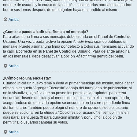
administración quién lo editó, aunque la mayoría de las veces el editor deja su
nombre de usuario y la causa de la edición. Los usuarios normales no podrán
borrar sus temas después de que alguien haya respondido al mismo.
Arriba
¿Cómo se puede añadir una firma a mi mensaje?
Para añadir una firma a sus mensajes debe crearla en el Panel de Control de
Usuario. Una vez creada, active la opción
Añadir firma
cuando publique un
mensaje. Puede asignar una firma por defecto a todos sus mensajes activando
la casilla correcta en su Panel de Control de Usuario. Para dejar de añadirla
en los mensajes, debe desactivar la opción
Añadir firma
dentro del perfil.
Arriba
¿Cómo creo una encuesta?
Cuando inicia un nuevo tema o edita el primer mensaje del mismo, debe hacer
clic en la etiqueta “Agregar Encuesta” debajo del formulario de publicación; si
no la visualiza, significa que no posee los permisos apropiados para crear
encuestas. Inserte un título y al menos dos opciones en el campo apropiado,
asegurándose de que cada opción se encuentre en la correspondiente línea
del formulario. También puede elegir el número de opciones que el usuario
puede seleccionar en la etiqueta “Opciones por usuario”, el tiempo límite en
días para la encuesta (0 para duración infinita) y por último la opción de
permitir a lo usuarios cambiar su votos.
Arriba