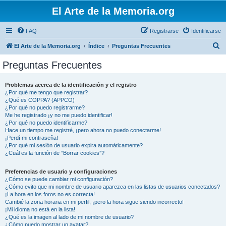
El Arte de la Memoria.org
FAQ
Registrarse
Identificarse
B
El Arte de la Memoria.org
Índice
Preguntas Frecuentes
u
Preguntas Frecuentes
s
c
Problemas acerca de la identificación y el registro
¿Por qué me tengo que registrar?
a
¿Qué es COPPA? (APPCO)
r
¿Por qué no puedo registrarme?
Me he registrado ¡y no me puedo identificar!
¿Por qué no puedo identificarme?
Hace un tiempo me registré, ¡pero ahora no puedo conectarme!
¡Perdí mi contraseña!
¿Por qué mi sesión de usuario expira automáticamente?
¿Cuál es la función de “Borrar cookies”?
Preferencias de usuario y configuraciones
¿Cómo se puede cambiar mi configuración?
¿Cómo evito que mi nombre de usuario aparezca en las listas de usuarios conectados?
¡La hora en los foros no es correcta!
Cambié la zona horaria en mi perfil, ¡pero la hora sigue siendo incorrecto!
¡Mi idioma no está en la lista!
¿Qué es la imagen al lado de mi nombre de usuario?
¿Cómo puedo mostrar un avatar?