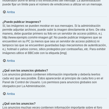
moderador borre el tema o los emoticones del mensaje. La administración
puede fijar un límite para el número de emoticones a utilizar en un mensaje.
Arriba
¿Puedo publicar imagenes?
Sí, las imágenes se pueden mostrar en sus mensajes. Si la administración
permite adjuntar archivos, puede subir la imagen directamente al foro. De otra
manera, debe guardar primero su foto en un servidor de acceso público, e.j.
http://www.ejemplo.com/mi-imagen.gif. No puede publicar imágenes que se
encuentren en su PC (a menos que sea un servidor de acceso público) ni
tampoco las que se encuentren guardadas bajo mecanismos de autenticación,
e.j. hotmail o yahoo correo, sitios protegidos por contraseñas, etc. Para exhibir
imágenes utilice el BBCode con la etiqueta [img].
Arriba
¿Qué son los anuncios globales?
Los anuncios globales contienen información importante y debería leerlos
cada vez que sea posible. Éstos aparecerán al principio de cada foro y en el
Panel de Control de Usuario. Los permisos para anuncios globales son
otorgados por La Administración.
Arriba
¿Qué son los anuncios?
Los anuncios muchas veces contienen información importante sobre el foro