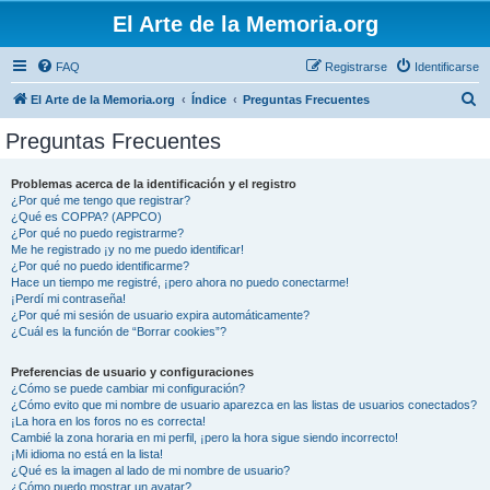
El Arte de la Memoria.org
FAQ
Registrarse
Identificarse
B
El Arte de la Memoria.org
Índice
Preguntas Frecuentes
u
Preguntas Frecuentes
s
c
Problemas acerca de la identificación y el registro
¿Por qué me tengo que registrar?
a
¿Qué es COPPA? (APPCO)
r
¿Por qué no puedo registrarme?
Me he registrado ¡y no me puedo identificar!
¿Por qué no puedo identificarme?
Hace un tiempo me registré, ¡pero ahora no puedo conectarme!
¡Perdí mi contraseña!
¿Por qué mi sesión de usuario expira automáticamente?
¿Cuál es la función de “Borrar cookies”?
Preferencias de usuario y configuraciones
¿Cómo se puede cambiar mi configuración?
¿Cómo evito que mi nombre de usuario aparezca en las listas de usuarios conectados?
¡La hora en los foros no es correcta!
Cambié la zona horaria en mi perfil, ¡pero la hora sigue siendo incorrecto!
¡Mi idioma no está en la lista!
¿Qué es la imagen al lado de mi nombre de usuario?
¿Cómo puedo mostrar un avatar?