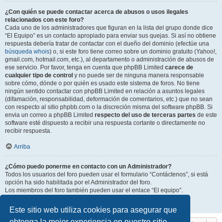
¿Con quién se puede contactar acerca de abusos o usos ilegales
relacionados con este foro?
Cada uno de los administradores que figuran en la lista del grupo donde dice
“El Equipo” es un contacto apropiado para enviar sus quejas. Si así no obtiene
respuesta debería tratar de contactar con el dueño del dominio (efectúe una
búsqueda whois
) o, si este foro tiene correo sobre un dominio gratuito (Yahoo!,
gmail.com, hotmail.com, etc.), al departamento o administración de abusos de
ese servicio. Por favor, tenga en cuenta que phpBB Limited
carece de
cualquier tipo de control
y no puede ser de ninguna manera responsable
sobre cómo, dónde o por quién es usado este sistema de foros. No tiene
ningún sentido contactar con phpBB Limited en relación a asuntos legales
(difamación, responsabilidad, deformación de comentarios, etc.) que no sean
con respecto al sitio phpbb.com o la discreción misma del software phpBB. Si
envia un correo a phpBB Limited
respecto del uso de terceras partes
de este
software esté dispuesto a recibir una respuesta cortante o directamente no
recibir respuesta.
Arriba
¿Cómo puedo ponerme en contacto con un Administrador?
Todos los usuarios del foro pueden usar el formulario “Contáctenos”, si está
opción ha sido habilitada por el Administrador del foro.
Los miembros del foro también pueden usar el enlace “El equipo”.
Arriba
Este sitio web utiliza cookies para asegurar que
obtenga la mejor experiencia en nuestro sitio