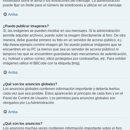
moderador borre el tema o los emoticones del mensaje. La administración
puede fijar un límite para el número de emoticones a utilizar en un mensaje.
Arriba
¿Puedo publicar imagenes?
Sí, las imágenes se pueden mostrar en sus mensajes. Si la administración
permite adjuntar archivos, puede subir la imagen directamente al foro. De otra
manera, debe guardar primero su foto en un servidor de acceso público, e.j.
http://www.ejemplo.com/mi-imagen.gif. No puede publicar imágenes que se
encuentren en su PC (a menos que sea un servidor de acceso público) ni
tampoco las que se encuentren guardadas bajo mecanismos de autenticación,
e.j. hotmail o yahoo correo, sitios protegidos por contraseñas, etc. Para exhibir
imágenes utilice el BBCode con la etiqueta [img].
Arriba
¿Qué son los anuncios globales?
Los anuncios globales contienen información importante y debería leerlos
cada vez que sea posible. Éstos aparecerán al principio de cada foro y en el
Panel de Control de Usuario. Los permisos para anuncios globales son
otorgados por La Administración.
Arriba
¿Qué son los anuncios?
Los anuncios muchas veces contienen información importante sobre el foro