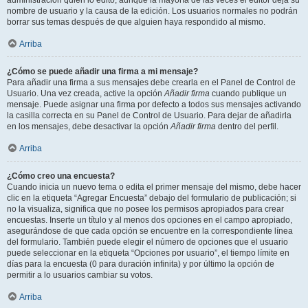
administración quién lo editó, aunque la mayoría de las veces el editor deja su
nombre de usuario y la causa de la edición. Los usuarios normales no podrán
borrar sus temas después de que alguien haya respondido al mismo.
Arriba
¿Cómo se puede añadir una firma a mi mensaje?
Para añadir una firma a sus mensajes debe crearla en el Panel de Control de
Usuario. Una vez creada, active la opción
Añadir firma
cuando publique un
mensaje. Puede asignar una firma por defecto a todos sus mensajes activando
la casilla correcta en su Panel de Control de Usuario. Para dejar de añadirla
en los mensajes, debe desactivar la opción
Añadir firma
dentro del perfil.
Arriba
¿Cómo creo una encuesta?
Cuando inicia un nuevo tema o edita el primer mensaje del mismo, debe hacer
clic en la etiqueta “Agregar Encuesta” debajo del formulario de publicación; si
no la visualiza, significa que no posee los permisos apropiados para crear
encuestas. Inserte un título y al menos dos opciones en el campo apropiado,
asegurándose de que cada opción se encuentre en la correspondiente línea
del formulario. También puede elegir el número de opciones que el usuario
puede seleccionar en la etiqueta “Opciones por usuario”, el tiempo límite en
días para la encuesta (0 para duración infinita) y por último la opción de
permitir a lo usuarios cambiar su votos.
Arriba