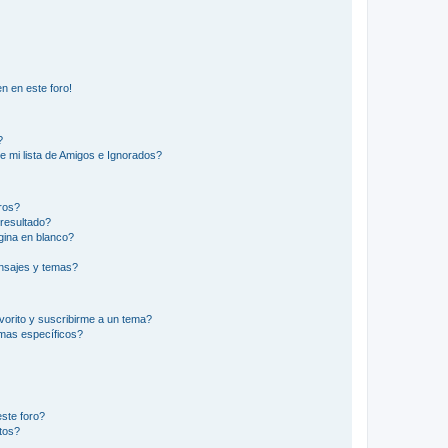
n en este foro!
?
e mi lista de Amigos e Ignorados?
ros?
resultado?
ina en blanco?
nsajes y temas?
vorito y suscribirme a un tema?
emas específicos?
ste foro?
tos?