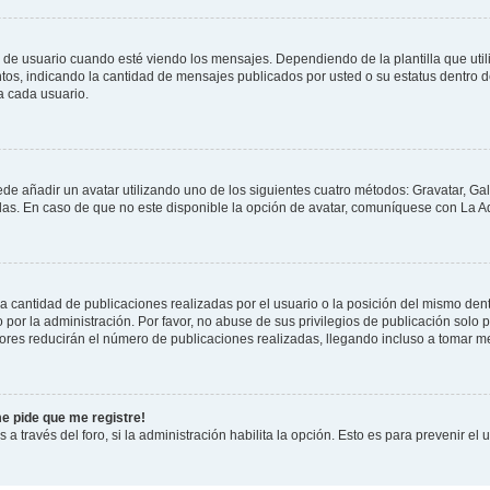
suario cuando esté viendo los mensajes. Dependiendo de la plantilla que utilice
ntos, indicando la cantidad de mensajes publicados por usted o su estatus dentro
a cada usuario.
ede añadir un avatar utilizando uno de los siguientes cuatro métodos: Gravatar, Ga
s. En caso de que no este disponible la opción de avatar, comuníquese con La Ad
cantidad de publicaciones realizadas por el usuario o la posición del mismo dentr
r la administración. Por favor, no abuse de sus privilegios de publicación solo p
ores reducirán el número de publicaciones realizadas, llegando incluso a tomar me
me pide que me registre!
 a través del foro, si la administración habilita la opción. Esto es para prevenir e