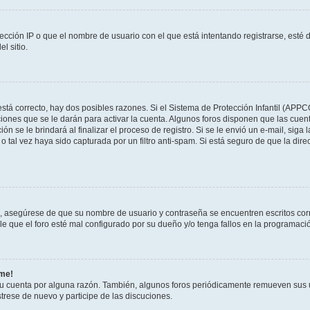
ección IP o que el nombre de usuario con el que está intentando registrarse, esté 
l sitio.
stá correcto, hay dos posibles razones. Si el Sistema de Protección Infantil (APPC
iones que se le darán para activar la cuenta. Algunos foros disponen que las cuen
ón se le brindará al finalizar el proceso de registro. Si se le envió un e-mail, siga
o tal vez haya sido capturada por un filtro anti-spam. Si está seguro de que la di
o, asegúrese de que su nombre de usuario y contraseña se encuentren escritos co
 que el foro esté mal configurado por su dueño y/o tenga fallos en la programació
rme!
su cuenta por alguna razón. También, algunos foros periódicamente remueven sus 
strese de nuevo y participe de las discuciones.