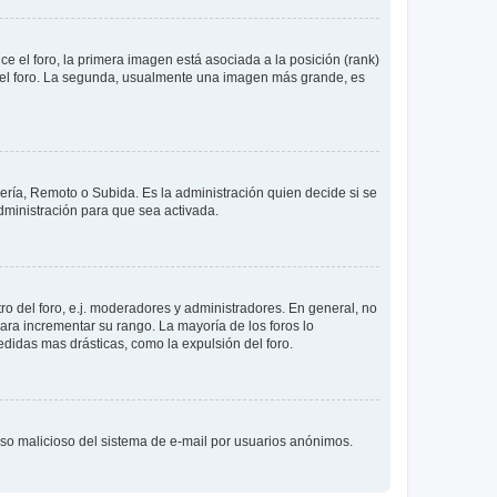
 el foro, la primera imagen está asociada a la posición (rank)
 del foro. La segunda, usualmente una imagen más grande, es
lería, Remoto o Subida. Es la administración quien decide si se
ministración para que sea activada.
o del foro, e.j. moderadores y administradores. En general, no
ara incrementar su rango. La mayoría de los foros lo
didas mas drásticas, como la expulsión del foro.
l uso malicioso del sistema de e-mail por usuarios anónimos.