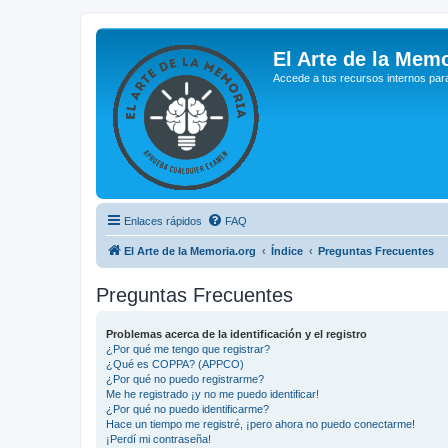
El Arte de la Memo
Accede a tus recursos internos par
Enlaces rápidos
FAQ
El Arte de la Memoria.org
Índice
Preguntas Frecuentes
Preguntas Frecuentes
Problemas acerca de la identificación y el registro
¿Por qué me tengo que registrar?
¿Qué es COPPA? (APPCO)
¿Por qué no puedo registrarme?
Me he registrado ¡y no me puedo identificar!
¿Por qué no puedo identificarme?
Hace un tiempo me registré, ¡pero ahora no puedo conectarme!
¡Perdí mi contraseña!