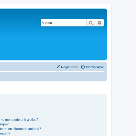
Buscar
Búsqueda avanza
Registrarse
Identificarse
mo me puedo unir a ellos?
Grupo?
ecen en diferentes colores?
inado”?