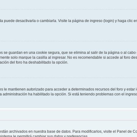
 puede desactivarla o cambiarla. Visite la página de ingreso (login) y haga clic 
os se guardan en una cookie segura, que se elimina al salir de la página o al cab
ente solo marque la casilla al ingresar. No es recomendable si accede al foro des
tración del foro ha deshabilitado la opción.
les le mantienen autorizado para acceder a determinados recursos del foro y estar
 la administración ha habilitado la opción. Si está teniendo problemas con el ingres
 están archivados en nuestra base de datos. Para modificarlos, visite el Panel de 
 sistema le permitirá cambiar sus datos y preferencias.