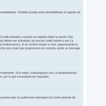
deshabilitado. También puede estar deshabilitado el registro de
O) está activado y cuando se registró eligió la opción
Soy
tas deben ser activadas, ya sea por usted mismo o por La
 las instrucciones. Si no recibió ningún e-mail, seguramente la
rección de e-mail que proporcionó es correcta, envíe un mensaje
rrectamente. Si lo están, comuníquese con La Administración
n, por lo que necesitaría ser reparado.
usuarios que no publicaron mensajes por cierto periodo de