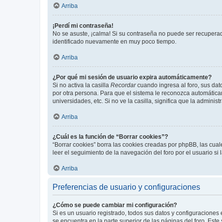
Arriba
¡Perdí mi contraseña!
No se asuste, ¡calma! Si su contraseña no puede ser recuperada
identificado nuevamente en muy poco tiempo.
Arriba
¿Por qué mi sesión de usuario expira automáticamente?
Si no activa la casilla
Recordar
cuando ingresa al foro, sus dat
por otra persona. Para que el sistema le reconozca automáticam
universidades, etc. Si no ve la casilla, significa que la adminis
Arriba
¿Cuál es la función de “Borrar cookies”?
“Borrar cookies” borra las cookies creadas por phpBB, las cua
leer el seguimiento de la navegación del foro por el usuario si
Arriba
Preferencias de usuario y configuraciones
¿Cómo se puede cambiar mi configuración?
Si es un usuario registrado, todos sus datos y configuraciones
se encuentra en la parte superior de las páginas del foro. Este