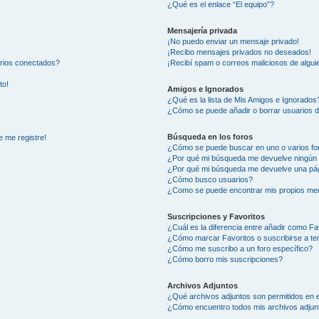
¿Qué es el enlace “El equipo”?
Mensajería privada
¡No puedo enviar un mensaje privado!
¡Recibo mensajes privados no deseados!
arios conectados?
¡Recibí spam o correos maliciosos de alguie
to!
Amigos e Ignorados
¿Qué es la lista de Mis Amigos e Ignorados
¿Cómo se puede añadir o borrar usuarios d
Búsqueda en los foros
e me registre!
¿Cómo se puede buscar en uno o varios fo
¿Por qué mi búsqueda me devuelve ningún 
¿Por qué mi búsqueda me devuelve una pág
¿Cómo busco usuarios?
¿Como se puede encontrar mis propios me
Suscripciones y Favoritos
¿Cuál es la diferencia entre añadir como Fa
¿Cómo marcar Favoritos o suscribirse a t
¿Cómo me suscribo a un foro específico?
¿Cómo borro mis suscripciones?
Archivos Adjuntos
¿Qué archivos adjuntos son permitidos en e
¿Cómo encuentro todos mis archivos adjun