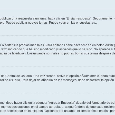
publicar una respuesta a un tema, haga clic en “Enviar respuesta”. Seguramente ne
mplo: Puede publicar nuevos temas, Puede votar en las encuestas, etc.
 o editar sus propios mensajes. Para editarlos debe hacer clic en en botón
editar
(
texto indicando que ha sido modificado y las veces que lo ha sido. No aparece si 
a causa de la edición. Los usuarios normales no podrán borrar sus temas después 
 de Control de Usuario. Una vez creada, active la opción
Añadir firma
cuando publi
trol de Usuario. Para dejar de añadirla en los mensajes, debe desactivar la opción
o, debe hacer clic en la etiqueta “Agregar Encuesta” debajo del formulario de publi
 al menos dos opciones en el campo apropiado, asegurándose de que cada opción se
 seleccionar en la etiqueta “Opciones por usuario”, el tiempo límite en días para 