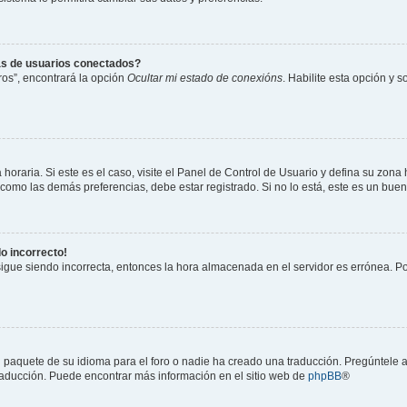
as de usuarios conectados?
os”, encontrará la opción
Ocultar mi estado de conexións
. Habilite esta opción y 
horaria. Si este es el caso, visite el Panel de Control de Usuario y defina su zona
 como las demás preferencias, debe estar registrado. Si no lo está, este es un bu
do incorrecto!
 sigue siendo incorrecta, entonces la hora almacenada en el servidor es errónea. P
 paquete de su idioma para el foro o nadie ha creado una traducción. Pregúntele a
 traducción. Puede encontrar más información en el sitio web de
phpBB
®