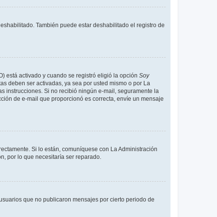
deshabilitado. También puede estar deshabilitado el registro de
O) está activado y cuando se registró eligió la opción
Soy
tas deben ser activadas, ya sea por usted mismo o por La
 las instrucciones. Si no recibió ningún e-mail, seguramente la
rección de e-mail que proporcionó es correcta, envíe un mensaje
rrectamente. Si lo están, comuníquese con La Administración
n, por lo que necesitaría ser reparado.
usuarios que no publicaron mensajes por cierto periodo de