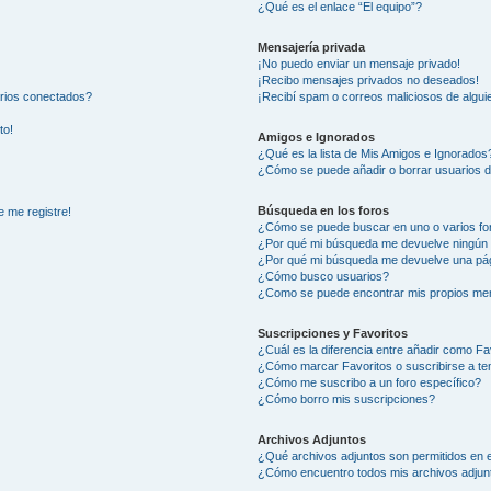
¿Qué es el enlace “El equipo”?
Mensajería privada
¡No puedo enviar un mensaje privado!
¡Recibo mensajes privados no deseados!
arios conectados?
¡Recibí spam o correos maliciosos de alguie
to!
Amigos e Ignorados
¿Qué es la lista de Mis Amigos e Ignorados
¿Cómo se puede añadir o borrar usuarios d
Búsqueda en los foros
e me registre!
¿Cómo se puede buscar en uno o varios fo
¿Por qué mi búsqueda me devuelve ningún 
¿Por qué mi búsqueda me devuelve una pág
¿Cómo busco usuarios?
¿Como se puede encontrar mis propios me
Suscripciones y Favoritos
¿Cuál es la diferencia entre añadir como Fa
¿Cómo marcar Favoritos o suscribirse a t
¿Cómo me suscribo a un foro específico?
¿Cómo borro mis suscripciones?
Archivos Adjuntos
¿Qué archivos adjuntos son permitidos en e
¿Cómo encuentro todos mis archivos adjun