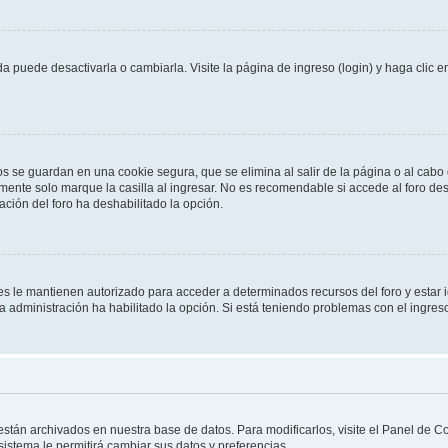
 puede desactivarla o cambiarla. Visite la página de ingreso (login) y haga clic 
os se guardan en una cookie segura, que se elimina al salir de la página o al cab
ente solo marque la casilla al ingresar. No es recomendable si accede al foro des
tración del foro ha deshabilitado la opción.
les le mantienen autorizado para acceder a determinados recursos del foro y estar
 la administración ha habilitado la opción. Si está teniendo problemas con el ingres
 están archivados en nuestra base de datos. Para modificarlos, visite el Panel de 
 sistema le permitirá cambiar sus datos y preferencias.