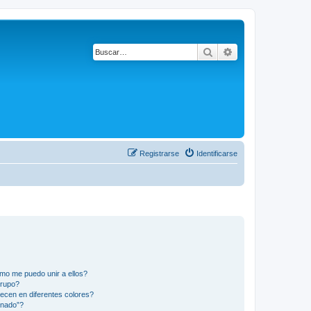
Buscar
Búsqueda avanza
Registrarse
Identificarse
mo me puedo unir a ellos?
Grupo?
ecen en diferentes colores?
inado”?