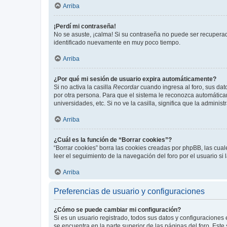
Arriba
¡Perdí mi contraseña!
No se asuste, ¡calma! Si su contraseña no puede ser recuperada
identificado nuevamente en muy poco tiempo.
Arriba
¿Por qué mi sesión de usuario expira automáticamente?
Si no activa la casilla
Recordar
cuando ingresa al foro, sus dat
por otra persona. Para que el sistema le reconozca automáticam
universidades, etc. Si no ve la casilla, significa que la adminis
Arriba
¿Cuál es la función de “Borrar cookies”?
“Borrar cookies” borra las cookies creadas por phpBB, las cua
leer el seguimiento de la navegación del foro por el usuario si
Arriba
Preferencias de usuario y configuraciones
¿Cómo se puede cambiar mi configuración?
Si es un usuario registrado, todos sus datos y configuraciones
se encuentra en la parte superior de las páginas del foro. Este