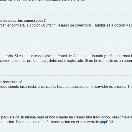
as de usuarios conectados?
os”, encontrará la opción
Ocultar mi estado de conexións
. Habilite esta opción y 
horaria. Si este es el caso, visite el Panel de Control de Usuario y defina su zona
 como las demás preferencias, debe estar registrado. Si no lo está, este es un bu
do incorrecto!
 sigue siendo incorrecta, entonces la hora almacenada en el servidor es errónea. P
 paquete de su idioma para el foro o nadie ha creado una traducción. Pregúntele a
 traducción. Puede encontrar más información en el sitio web de
phpBB
®