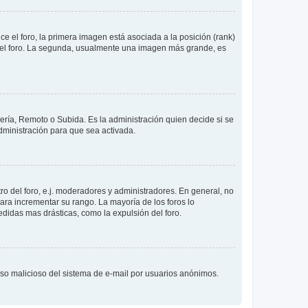
 el foro, la primera imagen está asociada a la posición (rank)
 del foro. La segunda, usualmente una imagen más grande, es
lería, Remoto o Subida. Es la administración quien decide si se
ministración para que sea activada.
o del foro, e.j. moderadores y administradores. En general, no
ara incrementar su rango. La mayoría de los foros lo
didas mas drásticas, como la expulsión del foro.
l uso malicioso del sistema de e-mail por usuarios anónimos.