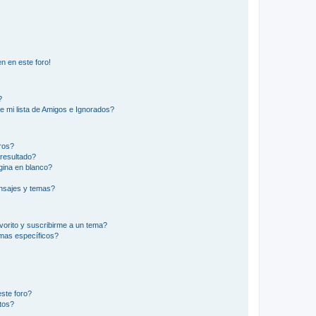
n en este foro!
?
e mi lista de Amigos e Ignorados?
ros?
resultado?
ina en blanco?
nsajes y temas?
vorito y suscribirme a un tema?
emas específicos?
ste foro?
tos?