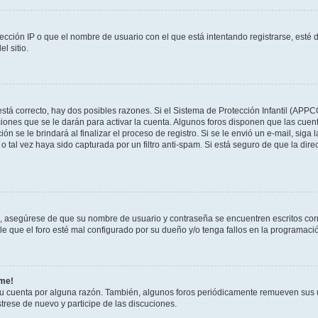
ección IP o que el nombre de usuario con el que está intentando registrarse, esté 
l sitio.
stá correcto, hay dos posibles razones. Si el Sistema de Protección Infantil (APPC
iones que se le darán para activar la cuenta. Algunos foros disponen que las cuen
ón se le brindará al finalizar el proceso de registro. Si se le envió un e-mail, siga
o tal vez haya sido capturada por un filtro anti-spam. Si está seguro de que la di
o, asegúrese de que su nombre de usuario y contraseña se encuentren escritos co
 que el foro esté mal configurado por su dueño y/o tenga fallos en la programació
rme!
su cuenta por alguna razón. También, algunos foros periódicamente remueven sus 
strese de nuevo y participe de las discuciones.