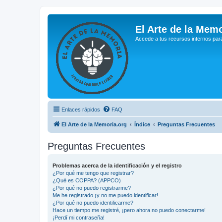
El Arte de la Memo
Accede a tus recursos internos par
Enlaces rápidos
FAQ
El Arte de la Memoria.org
Índice
Preguntas Frecuentes
Preguntas Frecuentes
Problemas acerca de la identificación y el registro
¿Por qué me tengo que registrar?
¿Qué es COPPA? (APPCO)
¿Por qué no puedo registrarme?
Me he registrado ¡y no me puedo identificar!
¿Por qué no puedo identificarme?
Hace un tiempo me registré, ¡pero ahora no puedo conectarme!
¡Perdí mi contraseña!