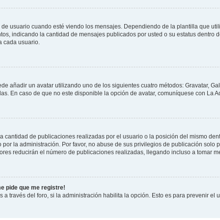
suario cuando esté viendo los mensajes. Dependiendo de la plantilla que utilice
ntos, indicando la cantidad de mensajes publicados por usted o su estatus dentro
a cada usuario.
ede añadir un avatar utilizando uno de los siguientes cuatro métodos: Gravatar, Ga
s. En caso de que no este disponible la opción de avatar, comuníquese con La Ad
cantidad de publicaciones realizadas por el usuario o la posición del mismo dentr
r la administración. Por favor, no abuse de sus privilegios de publicación solo p
ores reducirán el número de publicaciones realizadas, llegando incluso a tomar me
me pide que me registre!
 a través del foro, si la administración habilita la opción. Esto es para prevenir e