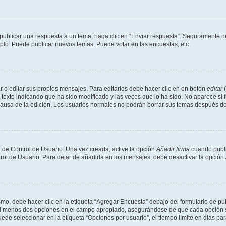
publicar una respuesta a un tema, haga clic en “Enviar respuesta”. Seguramente ne
mplo: Puede publicar nuevos temas, Puede votar en las encuestas, etc.
 o editar sus propios mensajes. Para editarlos debe hacer clic en en botón
editar
(
texto indicando que ha sido modificado y las veces que lo ha sido. No aparece si 
a causa de la edición. Los usuarios normales no podrán borrar sus temas después 
 de Control de Usuario. Una vez creada, active la opción
Añadir firma
cuando publi
trol de Usuario. Para dejar de añadirla en los mensajes, debe desactivar la opción
o, debe hacer clic en la etiqueta “Agregar Encuesta” debajo del formulario de publi
 al menos dos opciones en el campo apropiado, asegurándose de que cada opción se
 seleccionar en la etiqueta “Opciones por usuario”, el tiempo límite en días para 