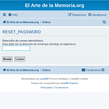
El Arte de la Memoria.org
FAQ
Registrarse
Identificarse
B
El Arte de la Memoria.org
Índice
u
RESET_PASSWORD
s
c
Dirección de correo electrónico:
Esta debe ser la dirección de email que introdujo al registrarse.
a
r
El Arte de la Memoria.org
Índice
Contáctenos
Desarrollado por
phpBB
® Forum Software © phpBB Limited
Traducción al español por
phpBB España
Privacidad
|
Condiciones