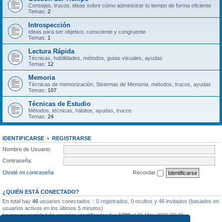
Consejos, trucos, ideas sobre cómo administrar tu tiempo de forma eficiente
Temas:
2
Introspección
Ideas para ser objetivo, consciente y congruente
Temas:
1
Lectura Rápida
Técnicas, habilidades, métodos, guías visuales, ayudas
Temas:
12
Memoria
Técnicas de memorización, Sistemas de Memoria, métodos, trucos, ayudas
Temas:
107
Técnicas de Estudio
Métodos, técnicas, hábitos, ayudas, trucos
Temas:
24
IDENTIFICARSE
•
REGISTRARSE
Nombre de Usuario:
Contraseña:
Olvidé mi contraseña
Recordar
¿QUIÉN ESTÁ CONECTADO?
En total hay
46
usuarios conectados :: 0 registrados, 0 ocultos y 46 invitados (basados en
usuarios activos en los últimos 5 minutos)
La mayor cantidad de usuarios identificados fue
1299
el 31 May 2026 22:40