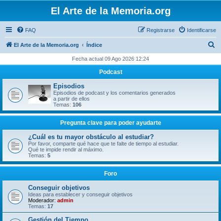
El Arte de la Memoria.org
FAQ
Registrarse
Identificarse
B
El Arte de la Memoria.org
Índice
u
Fecha actual 09 Ago 2026 12:24
s
Podcast
c
Episodios
a
Episodios de podcast y los comentarios generados
a partir de ellos
r
Temas:
106
Pregunta clave para poder ayudarte
¿Cuál es tu mayor obstáculo al estudiar?
Por favor, comparte qué hace que te falte de tiempo al estudiar.
Qué te impide rendir al máximo.
Temas:
5
Foro
Conseguir objetivos
Ideas para establecer y conseguir objetivos
Moderador:
admin
Temas:
17
Gestión del Tiempo