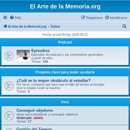
El Arte de la Memoria.org
FAQ
Registrarse
Identificarse
B
El Arte de la Memoria.org
Índice
u
Fecha actual 09 Ago 2026 08:22
s
Podcast
c
Episodios
a
Episodios de podcast y los comentarios generados
a partir de ellos
r
Temas:
106
Pregunta clave para poder ayudarte
¿Cuál es tu mayor obstáculo al estudiar?
Por favor, comparte qué hace que te falte de tiempo al estudiar.
Qué te impide rendir al máximo.
Temas:
5
Foro
Conseguir objetivos
Ideas para establecer y conseguir objetivos
Moderador:
admin
Temas:
17
Gestión del Tiempo