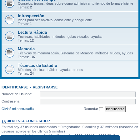
Consejos, trucos, ideas sobre cómo administrar tu tiempo de forma eficiente
Temas:
2
Introspección
Ideas para ser objetivo, consciente y congruente
Temas:
1
Lectura Rápida
Técnicas, habilidades, métodos, guías visuales, ayudas
Temas:
12
Memoria
Técnicas de memorización, Sistemas de Memoria, métodos, trucos, ayudas
Temas:
107
Técnicas de Estudio
Métodos, técnicas, hábitos, ayudas, trucos
Temas:
24
IDENTIFICARSE
•
REGISTRARSE
Nombre de Usuario:
Contraseña:
Olvidé mi contraseña
Recordar
¿QUIÉN ESTÁ CONECTADO?
En total hay
37
usuarios conectados :: 0 registrados, 0 ocultos y 37 invitados (basados en
usuarios activos en los últimos 5 minutos)
La mayor cantidad de usuarios identificados fue
1299
el 31 May 2026 22:40