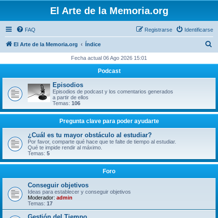
El Arte de la Memoria.org
FAQ
Registrarse
Identificarse
B
El Arte de la Memoria.org
Índice
u
Fecha actual 06 Ago 2026 15:01
s
Podcast
c
Episodios
a
Episodios de podcast y los comentarios generados
a partir de ellos
r
Temas:
106
Pregunta clave para poder ayudarte
¿Cuál es tu mayor obstáculo al estudiar?
Por favor, comparte qué hace que te falte de tiempo al estudiar.
Qué te impide rendir al máximo.
Temas:
5
Foro
Conseguir objetivos
Ideas para establecer y conseguir objetivos
Moderador:
admin
Temas:
17
Gestión del Tiempo