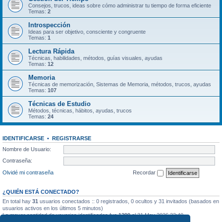
Consejos, trucos, ideas sobre cómo administrar tu tiempo de forma eficiente
Temas:
2
Introspección
Ideas para ser objetivo, consciente y congruente
Temas:
1
Lectura Rápida
Técnicas, habilidades, métodos, guías visuales, ayudas
Temas:
12
Memoria
Técnicas de memorización, Sistemas de Memoria, métodos, trucos, ayudas
Temas:
107
Técnicas de Estudio
Métodos, técnicas, hábitos, ayudas, trucos
Temas:
24
IDENTIFICARSE
•
REGISTRARSE
Nombre de Usuario:
Contraseña:
Olvidé mi contraseña
Recordar
¿QUIÉN ESTÁ CONECTADO?
En total hay
31
usuarios conectados :: 0 registrados, 0 ocultos y 31 invitados (basados en
usuarios activos en los últimos 5 minutos)
La mayor cantidad de usuarios identificados fue
1299
el 31 May 2026 22:40