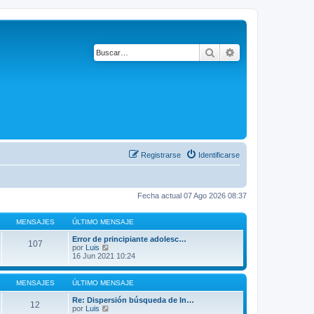
Buscar
Búsqueda avanza
Registrarse
Identificarse
Fecha actual 07 Ago 2026 08:37
MENSAJES
ÚLTIMO MENSAJE
Error de principiante adolesc…
107
V
por
Luis
e
16 Jun 2021 10:24
r
ú
l
MENSAJES
ÚLTIMO MENSAJE
t
i
Re: Dispersión búsqueda de In…
12
m
V
por
Luis
o