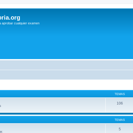
ria.org
a aprobar cualquier examen
TEMAS
106
s
TEMAS
5
ar.