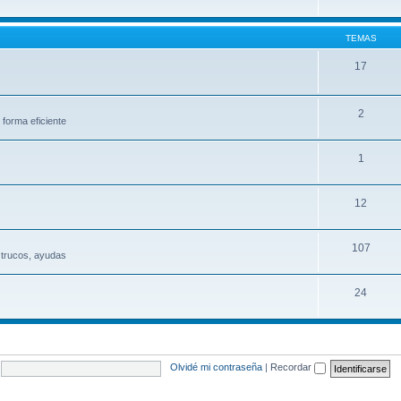
TEMAS
17
2
 forma eficiente
1
12
107
 trucos, ayudas
24
Olvidé mi contraseña
|
Recordar