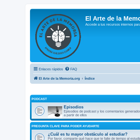
El Arte de la Memo
Accede a tus recursos internos par
Enlaces rápidos
FAQ
El Arte de la Memoria.org
Índice
PODCAST
Episodios
Episodios de podcast y los comentarios generado
a partir de ellos
PREGUNTA CLAVE PARA PODER AYUDARTE
¿Cuál es tu mayor obstáculo al estudiar?
Por favor, comparte qué hace que te falte de tiempo al estudi