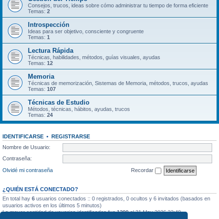
Consejos, trucos, ideas sobre cómo administrar tu tiempo de forma eficiente
Temas:
2
Introspección
Ideas para ser objetivo, consciente y congruente
Temas:
1
Lectura Rápida
Técnicas, habilidades, métodos, guías visuales, ayudas
Temas:
12
Memoria
Técnicas de memorización, Sistemas de Memoria, métodos, trucos, ayudas
Temas:
107
Técnicas de Estudio
Métodos, técnicas, hábitos, ayudas, trucos
Temas:
24
IDENTIFICARSE
•
REGISTRARSE
Nombre de Usuario:
Contraseña:
Olvidé mi contraseña
Recordar
¿QUIÉN ESTÁ CONECTADO?
En total hay
6
usuarios conectados :: 0 registrados, 0 ocultos y 6 invitados (basados en
usuarios activos en los últimos 5 minutos)
La mayor cantidad de usuarios identificados fue
1299
el 31 May 2026 22:40