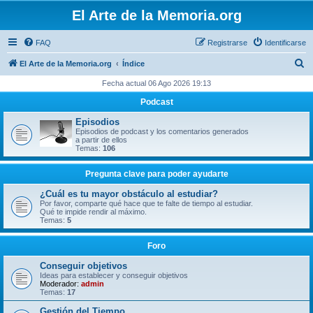
El Arte de la Memoria.org
FAQ
Registrarse
Identificarse
B
El Arte de la Memoria.org
Índice
u
Fecha actual 06 Ago 2026 19:13
s
Podcast
c
Episodios
a
Episodios de podcast y los comentarios generados
a partir de ellos
r
Temas:
106
Pregunta clave para poder ayudarte
¿Cuál es tu mayor obstáculo al estudiar?
Por favor, comparte qué hace que te falte de tiempo al estudiar.
Qué te impide rendir al máximo.
Temas:
5
Foro
Conseguir objetivos
Ideas para establecer y conseguir objetivos
Moderador:
admin
Temas:
17
Gestión del Tiempo