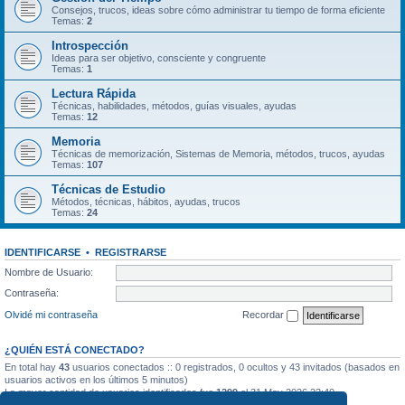
Consejos, trucos, ideas sobre cómo administrar tu tiempo de forma eficiente
Temas:
2
Introspección
Ideas para ser objetivo, consciente y congruente
Temas:
1
Lectura Rápida
Técnicas, habilidades, métodos, guías visuales, ayudas
Temas:
12
Memoria
Técnicas de memorización, Sistemas de Memoria, métodos, trucos, ayudas
Temas:
107
Técnicas de Estudio
Métodos, técnicas, hábitos, ayudas, trucos
Temas:
24
IDENTIFICARSE
•
REGISTRARSE
Nombre de Usuario:
Contraseña:
Olvidé mi contraseña
Recordar
¿QUIÉN ESTÁ CONECTADO?
En total hay
43
usuarios conectados :: 0 registrados, 0 ocultos y 43 invitados (basados en
usuarios activos en los últimos 5 minutos)
La mayor cantidad de usuarios identificados fue
1299
el 31 May 2026 22:40