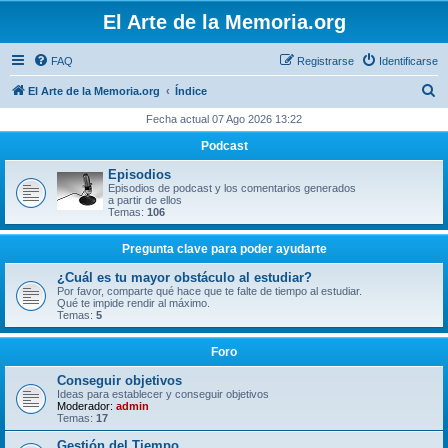
El Arte de la Memoria.org
FAQ
Registrarse
Identificarse
B
El Arte de la Memoria.org
Índice
u
Fecha actual 07 Ago 2026 13:22
s
Podcast
c
Episodios
a
Episodios de podcast y los comentarios generados
a partir de ellos
r
Temas:
106
Pregunta clave para poder ayudarte
¿Cuál es tu mayor obstáculo al estudiar?
Por favor, comparte qué hace que te falte de tiempo al estudiar.
Qué te impide rendir al máximo.
Temas:
5
Foro
Conseguir objetivos
Ideas para establecer y conseguir objetivos
Moderador:
admin
Temas:
17
Gestión del Tiempo