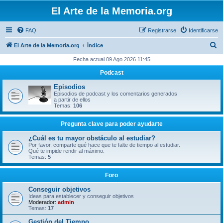
El Arte de la Memoria.org
FAQ
Registrarse
Identificarse
B
El Arte de la Memoria.org
Índice
u
Fecha actual 09 Ago 2026 11:45
s
Podcast
c
Episodios
a
Episodios de podcast y los comentarios generados
a partir de ellos
r
Temas:
106
Pregunta clave para poder ayudarte
¿Cuál es tu mayor obstáculo al estudiar?
Por favor, comparte qué hace que te falte de tiempo al estudiar.
Qué te impide rendir al máximo.
Temas:
5
Foro
Conseguir objetivos
Ideas para establecer y conseguir objetivos
Moderador:
admin
Temas:
17
Gestión del Tiempo