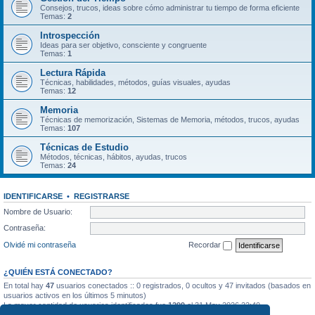
Consejos, trucos, ideas sobre cómo administrar tu tiempo de forma eficiente
Temas:
2
Introspección
Ideas para ser objetivo, consciente y congruente
Temas:
1
Lectura Rápida
Técnicas, habilidades, métodos, guías visuales, ayudas
Temas:
12
Memoria
Técnicas de memorización, Sistemas de Memoria, métodos, trucos, ayudas
Temas:
107
Técnicas de Estudio
Métodos, técnicas, hábitos, ayudas, trucos
Temas:
24
IDENTIFICARSE
•
REGISTRARSE
Nombre de Usuario:
Contraseña:
Olvidé mi contraseña
Recordar
¿QUIÉN ESTÁ CONECTADO?
En total hay
47
usuarios conectados :: 0 registrados, 0 ocultos y 47 invitados (basados en
usuarios activos en los últimos 5 minutos)
La mayor cantidad de usuarios identificados fue
1299
el 31 May 2026 22:40