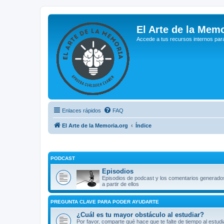
El Arte de la Memo
Accede a tus recursos internos par
Enlaces rápidos
FAQ
El Arte de la Memoria.org
Índice
PODCAST
Episodios
Episodios de podcast y los comentarios generado
a partir de ellos
PREGUNTA CLAVE PARA PODER AYUDARTE
¿Cuál es tu mayor obstáculo al estudiar?
Por favor, comparte qué hace que te falte de tiempo al estudi