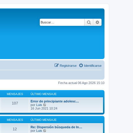
Buscar
Búsqueda avanza
Registrarse
Identificarse
Fecha actual 06 Ago 2026 15:10
MENSAJES
ÚLTIMO MENSAJE
Error de principiante adolesc…
107
V
por
Luis
e
16 Jun 2021 10:24
r
ú
l
MENSAJES
ÚLTIMO MENSAJE
t
i
Re: Dispersión búsqueda de In…
12
m
V
por
Luis
o