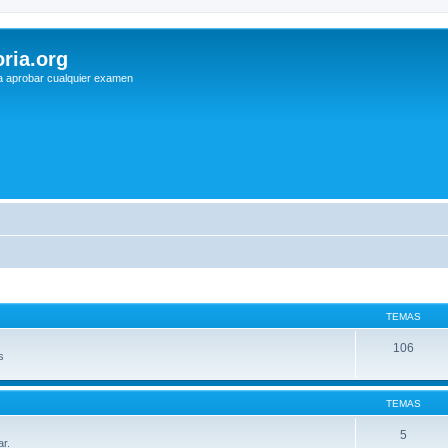
ria.org
a aprobar cualquier examen
TEMAS
106
s
TEMAS
5
ar.