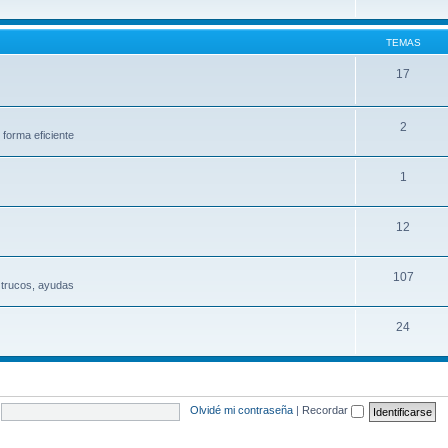
TEMAS
17
2
 forma eficiente
1
12
107
 trucos, ayudas
24
Olvidé mi contraseña
|
Recordar