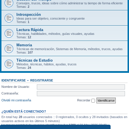
Consejos, trucos, ideas sobre cómo administrar tu tiempo de forma eficiente
Temas:
2
Introspección
Ideas para ser objetivo, consciente y congruente
Temas:
1
Lectura Rápida
Técnicas, habilidades, métodos, guías visuales, ayudas
Temas:
12
Memoria
Técnicas de memorización, Sistemas de Memoria, métodos, trucos, ayudas
Temas:
107
Técnicas de Estudio
Métodos, técnicas, hábitos, ayudas, trucos
Temas:
24
IDENTIFICARSE
•
REGISTRARSE
Nombre de Usuario:
Contraseña:
Olvidé mi contraseña
Recordar
¿QUIÉN ESTÁ CONECTADO?
En total hay
28
usuarios conectados :: 0 registrados, 0 ocultos y 28 invitados (basados en
usuarios activos en los últimos 5 minutos)
La mayor cantidad de usuarios identificados fue
1299
el 31 May 2026 22:40