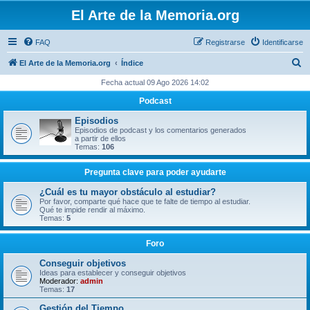
El Arte de la Memoria.org
FAQ
Registrarse
Identificarse
B
El Arte de la Memoria.org
Índice
u
Fecha actual 09 Ago 2026 14:02
s
Podcast
c
Episodios
a
Episodios de podcast y los comentarios generados
a partir de ellos
r
Temas:
106
Pregunta clave para poder ayudarte
¿Cuál es tu mayor obstáculo al estudiar?
Por favor, comparte qué hace que te falte de tiempo al estudiar.
Qué te impide rendir al máximo.
Temas:
5
Foro
Conseguir objetivos
Ideas para establecer y conseguir objetivos
Moderador:
admin
Temas:
17
Gestión del Tiempo