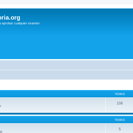
ria.org
a aprobar cualquier examen
TEMAS
106
s
TEMAS
5
ar.