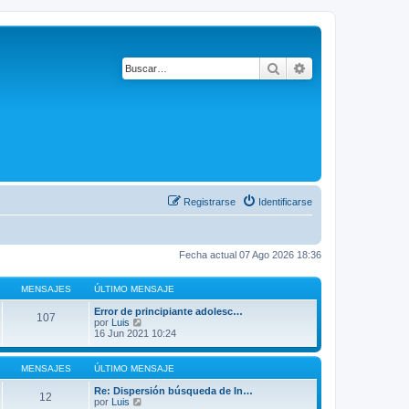
Buscar
Búsqueda avanza
Registrarse
Identificarse
Fecha actual 07 Ago 2026 18:36
MENSAJES
ÚLTIMO MENSAJE
Error de principiante adolesc…
107
V
por
Luis
e
16 Jun 2021 10:24
r
ú
l
MENSAJES
ÚLTIMO MENSAJE
t
i
Re: Dispersión búsqueda de In…
12
m
V
por
Luis
o