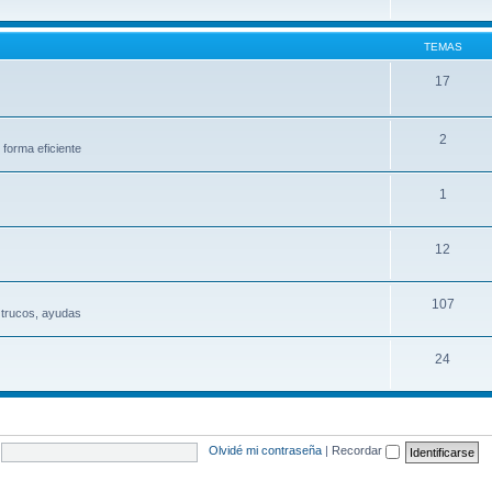
TEMAS
17
2
 forma eficiente
1
12
107
 trucos, ayudas
24
Olvidé mi contraseña
|
Recordar