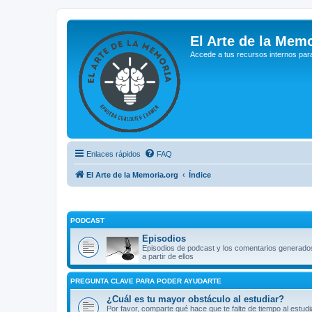
El Arte de la Memo
Accede a tus recursos internos par
Enlaces rápidos
FAQ
El Arte de la Memoria.org
Índice
PODCAST
Episodios
Episodios de podcast y los comentarios generado
a partir de ellos
PREGUNTA CLAVE PARA PODER AYUDARTE
¿Cuál es tu mayor obstáculo al estudiar?
Por favor, comparte qué hace que te falte de tiempo al estudi