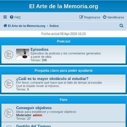
El Arte de la Memoria.org
FAQ
Registrarse
Identificarse
B
El Arte de la Memoria.org
Índice
u
Fecha actual 08 Ago 2026 16:10
s
Podcast
c
Episodios
a
Episodios de podcast y los comentarios generados
a partir de ellos
r
Temas:
106
Pregunta clave para poder ayudarte
¿Cuál es tu mayor obstáculo al estudiar?
Por favor, comparte qué hace que te falte de tiempo al estudiar.
Qué te impide rendir al máximo.
Temas:
5
Foro
Conseguir objetivos
Ideas para establecer y conseguir objetivos
Moderador:
admin
Temas:
17
Gestión del Tiempo