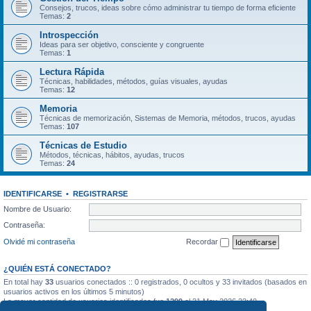
Consejos, trucos, ideas sobre cómo administrar tu tiempo de forma eficiente
Temas:
2
Introspección
Ideas para ser objetivo, consciente y congruente
Temas:
1
Lectura Rápida
Técnicas, habilidades, métodos, guías visuales, ayudas
Temas:
12
Memoria
Técnicas de memorización, Sistemas de Memoria, métodos, trucos, ayudas
Temas:
107
Técnicas de Estudio
Métodos, técnicas, hábitos, ayudas, trucos
Temas:
24
IDENTIFICARSE
•
REGISTRARSE
Nombre de Usuario:
Contraseña:
Olvidé mi contraseña
Recordar
¿QUIÉN ESTÁ CONECTADO?
En total hay
33
usuarios conectados :: 0 registrados, 0 ocultos y 33 invitados (basados en
usuarios activos en los últimos 5 minutos)
La mayor cantidad de usuarios identificados fue
1299
el 31 May 2026 22:40