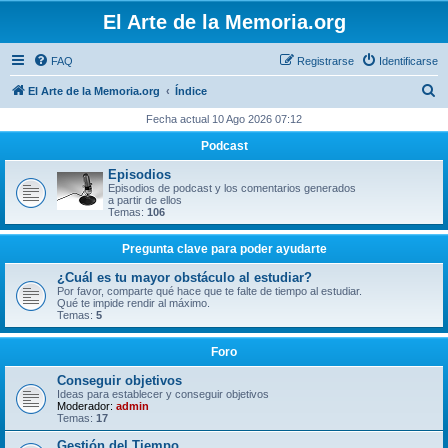
El Arte de la Memoria.org
FAQ
Registrarse
Identificarse
B
El Arte de la Memoria.org
Índice
u
Fecha actual 10 Ago 2026 07:12
s
Podcast
c
Episodios
a
Episodios de podcast y los comentarios generados
a partir de ellos
r
Temas:
106
Pregunta clave para poder ayudarte
¿Cuál es tu mayor obstáculo al estudiar?
Por favor, comparte qué hace que te falte de tiempo al estudiar.
Qué te impide rendir al máximo.
Temas:
5
Foro
Conseguir objetivos
Ideas para establecer y conseguir objetivos
Moderador:
admin
Temas:
17
Gestión del Tiempo