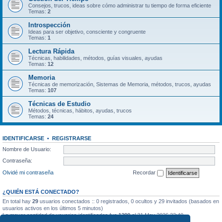
Consejos, trucos, ideas sobre cómo administrar tu tiempo de forma eficiente
Temas:
2
Introspección
Ideas para ser objetivo, consciente y congruente
Temas:
1
Lectura Rápida
Técnicas, habilidades, métodos, guías visuales, ayudas
Temas:
12
Memoria
Técnicas de memorización, Sistemas de Memoria, métodos, trucos, ayudas
Temas:
107
Técnicas de Estudio
Métodos, técnicas, hábitos, ayudas, trucos
Temas:
24
IDENTIFICARSE
•
REGISTRARSE
Nombre de Usuario:
Contraseña:
Olvidé mi contraseña
Recordar
¿QUIÉN ESTÁ CONECTADO?
En total hay
29
usuarios conectados :: 0 registrados, 0 ocultos y 29 invitados (basados en
usuarios activos en los últimos 5 minutos)
La mayor cantidad de usuarios identificados fue
1299
el 31 May 2026 22:40