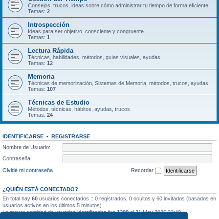
Consejos, trucos, ideas sobre cómo administrar tu tiempo de forma eficiente
Temas:
2
Introspección
Ideas para ser objetivo, consciente y congruente
Temas:
1
Lectura Rápida
Técnicas, habilidades, métodos, guías visuales, ayudas
Temas:
12
Memoria
Técnicas de memorización, Sistemas de Memoria, métodos, trucos, ayudas
Temas:
107
Técnicas de Estudio
Métodos, técnicas, hábitos, ayudas, trucos
Temas:
24
IDENTIFICARSE
•
REGISTRARSE
Nombre de Usuario:
Contraseña:
Olvidé mi contraseña
Recordar
¿QUIÉN ESTÁ CONECTADO?
En total hay
60
usuarios conectados :: 0 registrados, 0 ocultos y 60 invitados (basados en
usuarios activos en los últimos 5 minutos)
La mayor cantidad de usuarios identificados fue
1299
el 31 May 2026 22:40