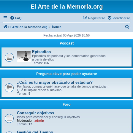
El Arte de la Memoria.org
FAQ
Registrarse
Identificarse
B
El Arte de la Memoria.org
Índice
u
Fecha actual 06 Ago 2026 18:56
s
Podcast
c
Episodios
a
Episodios de podcast y los comentarios generados
a partir de ellos
r
Temas:
106
Pregunta clave para poder ayudarte
¿Cuál es tu mayor obstáculo al estudiar?
Por favor, comparte qué hace que te falte de tiempo al estudiar.
Qué te impide rendir al máximo.
Temas:
5
Foro
Conseguir objetivos
Ideas para establecer y conseguir objetivos
Moderador:
admin
Temas:
17
Gestión del Tiempo