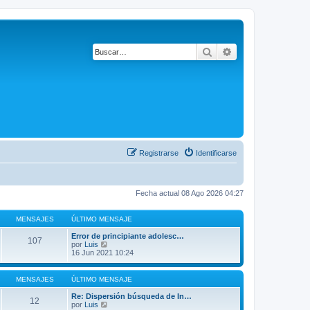
Buscar
Búsqueda avanza
Registrarse
Identificarse
Fecha actual 08 Ago 2026 04:27
MENSAJES
ÚLTIMO MENSAJE
Error de principiante adolesc…
107
V
por
Luis
e
16 Jun 2021 10:24
r
ú
l
MENSAJES
ÚLTIMO MENSAJE
t
i
Re: Dispersión búsqueda de In…
12
m
V
por
Luis
o