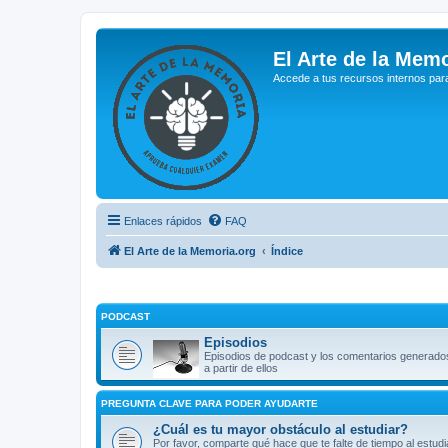
El Arte de la Memo
Accede a tus recursos internos par
Enlaces rápidos
FAQ
El Arte de la Memoria.org
Índice
PODCAST
Episodios
Episodios de podcast y los comentarios generado
a partir de ellos
PREGUNTA CLAVE PARA PODER AYUDARTE
¿Cuál es tu mayor obstáculo al estudiar?
Por favor, comparte qué hace que te falte de tiempo al estudi