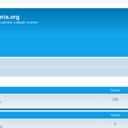
ria.org
a aprobar cualquier examen
TEMAS
106
s
TEMAS
5
ar.