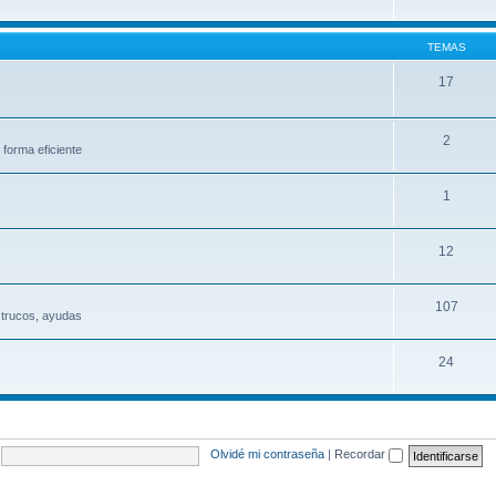
TEMAS
17
2
 forma eficiente
1
12
107
 trucos, ayudas
24
Olvidé mi contraseña
|
Recordar