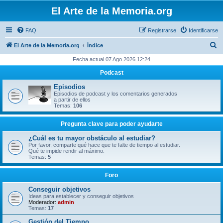
El Arte de la Memoria.org
FAQ
Registrarse
Identificarse
B
El Arte de la Memoria.org
Índice
u
Fecha actual 07 Ago 2026 12:24
s
Podcast
c
Episodios
a
Episodios de podcast y los comentarios generados
a partir de ellos
r
Temas:
106
Pregunta clave para poder ayudarte
¿Cuál es tu mayor obstáculo al estudiar?
Por favor, comparte qué hace que te falte de tiempo al estudiar.
Qué te impide rendir al máximo.
Temas:
5
Foro
Conseguir objetivos
Ideas para establecer y conseguir objetivos
Moderador:
admin
Temas:
17
Gestión del Tiempo