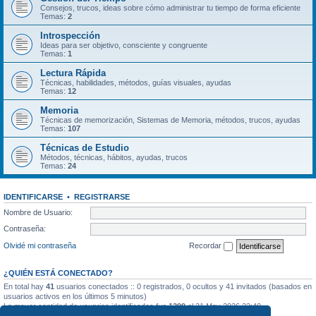
Consejos, trucos, ideas sobre cómo administrar tu tiempo de forma eficiente
Temas:
2
Introspección
Ideas para ser objetivo, consciente y congruente
Temas:
1
Lectura Rápida
Técnicas, habilidades, métodos, guías visuales, ayudas
Temas:
12
Memoria
Técnicas de memorización, Sistemas de Memoria, métodos, trucos, ayudas
Temas:
107
Técnicas de Estudio
Métodos, técnicas, hábitos, ayudas, trucos
Temas:
24
IDENTIFICARSE
•
REGISTRARSE
Nombre de Usuario:
Contraseña:
Olvidé mi contraseña
Recordar
¿QUIÉN ESTÁ CONECTADO?
En total hay
41
usuarios conectados :: 0 registrados, 0 ocultos y 41 invitados (basados en
usuarios activos en los últimos 5 minutos)
La mayor cantidad de usuarios identificados fue
1299
el 31 May 2026 22:40