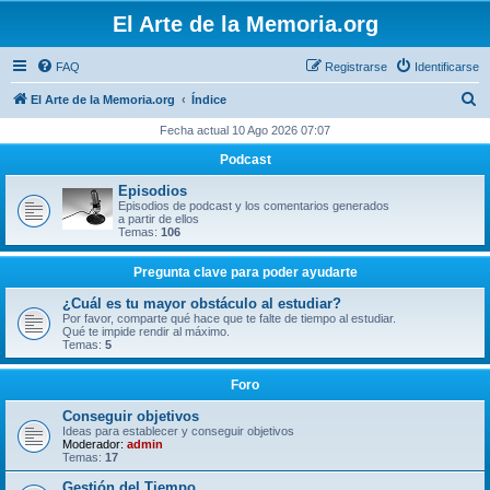
El Arte de la Memoria.org
FAQ
Registrarse
Identificarse
B
El Arte de la Memoria.org
Índice
u
Fecha actual 10 Ago 2026 07:07
s
Podcast
c
Episodios
a
Episodios de podcast y los comentarios generados
a partir de ellos
r
Temas:
106
Pregunta clave para poder ayudarte
¿Cuál es tu mayor obstáculo al estudiar?
Por favor, comparte qué hace que te falte de tiempo al estudiar.
Qué te impide rendir al máximo.
Temas:
5
Foro
Conseguir objetivos
Ideas para establecer y conseguir objetivos
Moderador:
admin
Temas:
17
Gestión del Tiempo