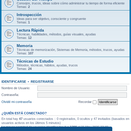
Consejos, trucos, ideas sobre cómo administrar tu tiempo de forma eficiente
Temas:
2
Introspección
Ideas para ser objetivo, consciente y congruente
Temas:
1
Lectura Rápida
Técnicas, habilidades, métodos, guías visuales, ayudas
Temas:
12
Memoria
Técnicas de memorización, Sistemas de Memoria, métodos, trucos, ayudas
Temas:
107
Técnicas de Estudio
Métodos, técnicas, hábitos, ayudas, trucos
Temas:
24
IDENTIFICARSE
•
REGISTRARSE
Nombre de Usuario:
Contraseña:
Olvidé mi contraseña
Recordar
¿QUIÉN ESTÁ CONECTADO?
En total hay
47
usuarios conectados :: 0 registrados, 0 ocultos y 47 invitados (basados en
usuarios activos en los últimos 5 minutos)
La mayor cantidad de usuarios identificados fue
1299
el 31 May 2026 22:40